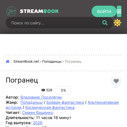
STREAM
BOOK
ВОЙТИ
StreamBook.net
»
Попаданцы
» Погранец
Погранец
528
0%
Автор:
Владимир Поселягин
Жанр:
Попаданцы
/
Боевая фантастика
/
Альтернативная
история
/
Космическая фантастика
Читает:
Семен Ващенко
Длительность:
11 часов 16 минут
Год выпуска:
2026