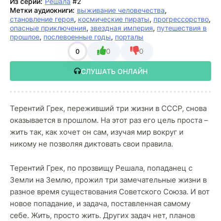
Из серии:
Решала
#2
Метки аудиокниги:
выживание человечества
,
становление героя
,
космические пираты
,
прогрессорство
,
опасные приключения
,
звездная империя
,
путешествия в
прошлое
,
послевоенные годы
,
порталы
0
0
0
СЛУШАТЬ ОНЛАЙН
Терентий Грек, переживший три жизни в СССР, снова
оказывается в прошлом. На этот раз его цель проста –
жить так, как хочет он сам, изучая мир вокруг и
никому не позволяя диктовать свои правила.
Терентий Грек, по прозвищу Решала, попаданец с
Земли на Землю, прожил три замечательные жизни в
разное время существования Советского Союза. И вот
новое попадание, и задача, поставленная самому
себе. Жить, просто жить. Других задач нет, планов