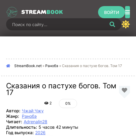
STREAM
BOOK
ВОЙТИ
StreamBook.net
»
Ранобэ
» Сказания о пастухе богов. Том 17
Сказания о пастухе богов. Том
17
2
0%
Автор:
Чжай Чжу
Жанр:
Ранобэ
Читает:
Adrenalin28
Длительность:
5 часов 42 минуты
Год выпуска:
2026