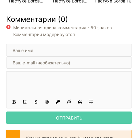
Пастухе Богов.
Пастухе Богов.
Пастухе Богов 10
Том 3
Том 4
17
Комментарии (0)
18
Минимальная длина комментария - 50 знаков.
19
Комментарии модерируются
20
21
22
23
24
ОТПРАВИТЬ