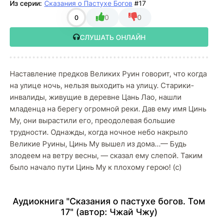
Из серии:
Сказания о Пастухе Богов
#17
0
0
0
СЛУШАТЬ ОНЛАЙН
Наставление предков Великих Руин говорит, что когда
на улице ночь, нельзя выходить на улицу. Старики-
инвалиды, живущие в деревне Цань Лао, нашли
младенца на берегу огромной реки. Дав ему имя Цинь
Му, они вырастили его, преодолевая большие
трудности. Однажды, когда ночное небо накрыло
Великие Руины, Цинь Му вышел из дома…— Будь
злодеем на ветру весны, — сказал ему слепой. Таким
было начало пути Цинь Му к плохому герою! (с)
Аудиокнига "Сказания о пастухе богов. Том
17" (автор:
Чжай Чжу
)