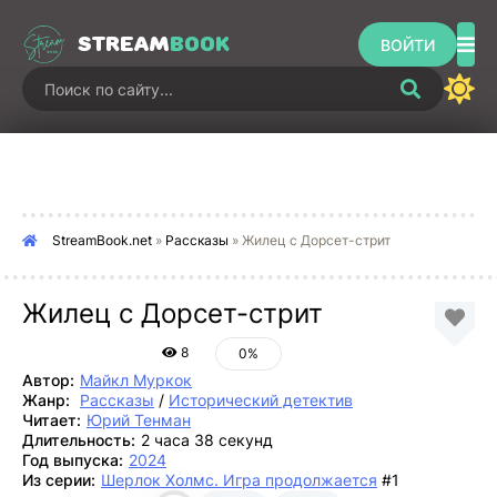
STREAM
BOOK
ВОЙТИ
StreamBook.net
»
Рассказы
» Жилец с Дорсет-стрит
Жилец с Дорсет-стрит
8
0%
Автор:
Майкл Муркок
Жанр:
Рассказы
/
Исторический детектив
Читает:
Юрий Тенман
Длительность:
2 часа 38 секунд
Год выпуска:
2024
Из серии:
Шерлок Холмс. Игра продолжается
#1