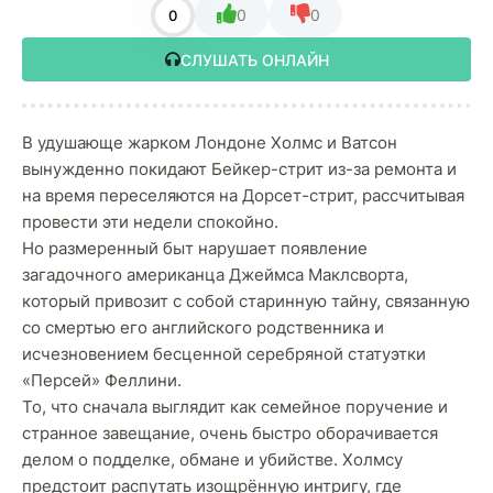
0
0
0
СЛУШАТЬ ОНЛАЙН
В удушающе жарком Лондоне Холмс и Ватсон
вынужденно покидают Бейкер-стрит из-за ремонта и
на время переселяются на Дорсет-стрит, рассчитывая
провести эти недели спокойно.
Но размеренный быт нарушает появление
загадочного американца Джеймса Маклсворта,
который привозит с собой старинную тайну, связанную
со смертью его английского родственника и
исчезновением бесценной серебряной статуэтки
«Персей» Феллини.
То, что сначала выглядит как семейное поручение и
странное завещание, очень быстро оборачивается
делом о подделке, обмане и убийстве. Холмсу
предстоит распутать изощрённую интригу, где