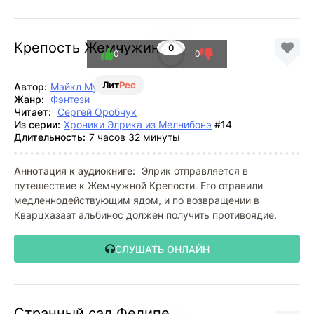
Крепость Жемчужины
0
0
0
Лит
Рес
Автор:
Майкл Муркок
Жанр:
Фэнтези
Читает:
Сергей Оробчук
Из серии:
Хроники Элрика из Мелнибонэ
#14
Длительность:
7 часов 32 минуты
Аннотация к аудиокниге:
Элрик отправляется в
путешествие к Жемчужной Крепости. Его отравили
медленнодействующим ядом, и по возвращении в
Кварцхазаат альбинос должен получить противоядие.
СЛУШАТЬ ОНЛАЙН
Странный сад Фелипе