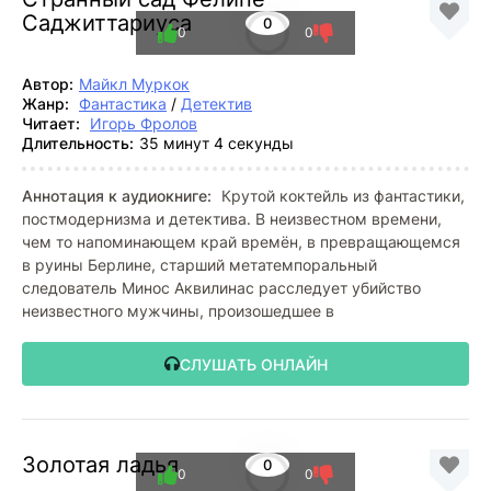
Саджиттариуса
0
0
0
Автор:
Майкл Муркок
Жанр:
Фантастика
/
Детектив
Читает:
Игорь Фролов
Длительность:
35 минут 4 секунды
Аннотация к аудиокниге:
Крутой коктейль из фантастики,
постмодернизма и детектива. В неизвестном времени,
чем то напоминающем край времён, в превращающемся
в руины Берлине, старший метатемпоральный
следователь Минос Аквилинас расследует убийство
неизвестного мужчины, произошедшее в
СЛУШАТЬ ОНЛАЙН
Золотая ладья
0
0
0