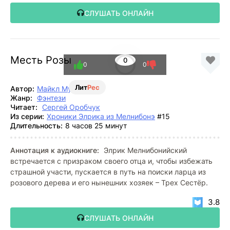
СЛУШАТЬ ОНЛАЙН
Месть Розы
0
0
0
Лит
Рес
Автор:
Майкл Муркок
Жанр:
Фэнтези
Читает:
Сергей Оробчук
Из серии:
Хроники Элрика из Мелнибонэ
#15
Длительность:
8 часов 25 минут
Аннотация к аудиокниге:
Элрик Мелнибонийский
встречается с призраком своего отца и, чтобы избежать
страшной участи, пускается в путь на поиски ларца из
розового дерева и его нынешних хозяек – Трех Сестёр.
3.8
СЛУШАТЬ ОНЛАЙН