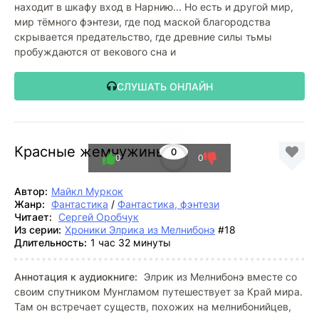
находит в шкафу вход в Нарнию... Но есть и другой мир,
мир тёмного фэнтези, где под маской благородства
скрывается предательство, где древние силы тьмы
пробуждаются от векового сна и
СЛУШАТЬ ОНЛАЙН
Красные жемчужины
0
0
0
Автор:
Майкл Муркок
Жанр:
Фантастика
/
Фантастика, фэнтези
Читает:
Сергей Оробчук
Из серии:
Хроники Элрика из Мелнибонэ
#18
Длительность:
1 час 32 минуты
Аннотация к аудиокниге:
Элрик из Мелнибонэ вместе со
своим спутником Мунгламом путешествует за Край мира.
Там он встречает существ, похожих на мелнибонийцев,