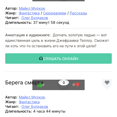
Автор:
Майкл Муркок
Жанр:
Фантастика
/
Сюрреализм
/
Рассказы
Читает:
Олег Булдаков
Длительность:
37 минут 58 секунд
Аннотация к аудиокниге:
Догнать золотую ладью — вот
единственная цель в жизни Джефраима Теллоу. Сможет
ли хоть что-то остановить его на пути к этой цели?
СЛУШАТЬ ОНЛАЙН
Берега смерти
0
0
0
Автор:
Майкл Муркок
Жанр:
Фантастика
Читает:
Олег Булдаков
Длительность:
4 часа 44 минуты