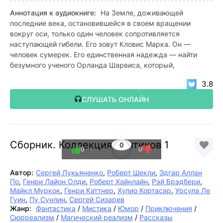
Аннотация к аудиокниге:
На Земле, доживающей
последние века, остановившейся в своем вращении
вокруг оси, только один человек сопротивляется
наступающей гибели. Его зовут Кловис Марка. Он —
человек сумерек. Его единственная надежда — найти
безумного ученого Орланда Шарвиса, который,
3.8
СЛУШАТЬ ОНЛАЙН
Сборник. Коллекция фантиков 1
0
0
0
Автор:
Сергей Лукьяненко
,
Роберт Шекли
,
Эдгар Аллан
По
,
Генри Лайон Олди
,
Роберт Хайнлайн
,
Рэй Брэдбери
,
Майкл Муркок
,
Генри Каттнер
,
Хулио Кортасар
,
Урсула Ле
Гуин
,
Пу Сунлин
,
Сергей Сизарев
Жанр:
Фантастика
/
Мистика
/
Юмор
/
Приключения
/
Сюрреализм
/
Магический реализм
/
Рассказы