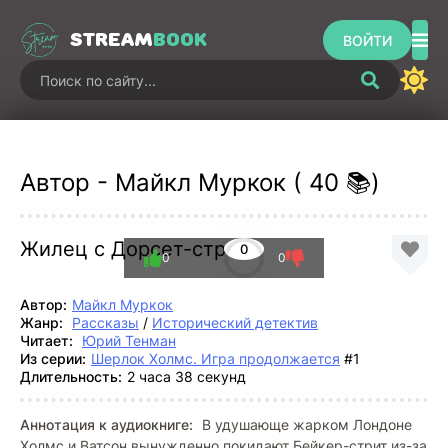
STREAM
BOOK
ВОЙТИ
Автор - Майкл Муркок ( 40 📚)
Жилец с Дорсет-стрит
0
0
0
Автор:
Майкл Муркок
Жанр:
Рассказы
/
Исторический детектив
Читает:
Юрий Тенман
Из серии:
Шерлок Холмс. Игра продолжается
#1
Длительность:
2 часа 38 секунд
Аннотация к аудиокниге:
В удушающе жарком Лондоне
Холмс и Ватсон вынужденно покидают Бейкер-стрит из-за