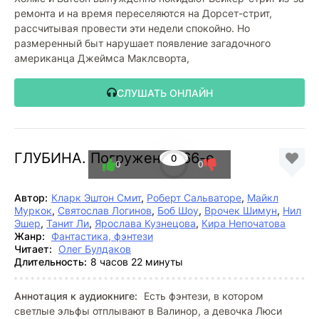
ремонта и на время переселяются на Дорсет-стрит,
рассчитывая провести эти недели спокойно. Но
размеренный быт нарушает появление загадочного
американца Джеймса Маклсворта,
СЛУШАТЬ ОНЛАЙН
ГЛУБИНА. Погружение 66-е
0
0
0
Автор:
Кларк Эштон Смит
,
Роберт Сальваторе
,
Майкл
Муркок
,
Святослав Логинов
,
Боб Шоу
,
Врочек Шимун
,
Нил
Эшер
,
Танит Ли
,
Ярослава Кузнецова
,
Кира Непочатова
Жанр:
Фантастика, фэнтези
Читает:
Олег Булдаков
Длительность:
8 часов 22 минуты
Аннотация к аудиокниге:
Есть фэнтези, в котором
светлые эльфы отплывают в Валинор, а девочка Люси