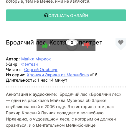
которые, тем не менее, ими не являются.
СЛУШАТЬ ОНЛАЙН
Бродячий лес. Костяной портрет
0
0
0
Автор:
Майкл Муркок
Жанр:
Фэнтези
Читает:
Сергей Оробчук
Из серии:
Хроники Элрика из Мелнибонэ
#16
Длительность:
1 час 14 минут
Аннотация к аудиокниге:
Бродячий лес «Бродячий лес»
— один из рассказов Майкла Муркока об Элрике,
опубликованный в 2006 году. Это история о том, как
Ракхир Красный Лучник попадает в волшебную
Ирландию, о чудовищном лесе, с которым он должен
сразиться, и о мечтательном мелнибонийце,