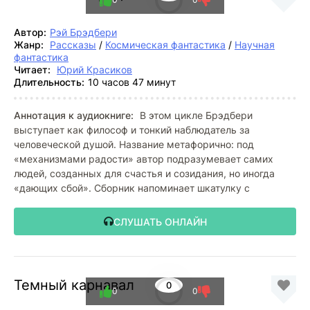
Автор:
Рэй Брэдбери
Жанр:
Рассказы
/
Космическая фантастика
/
Научная
фантастика
Читает:
Юрий Красиков
Длительность:
10 часов 47 минут
Аннотация к аудиокниге:
В этом цикле Брэдбери
выступает как философ и тонкий наблюдатель за
человеческой душой. Название метафорично: под
«механизмами радости» автор подразумевает самих
людей, созданных для счастья и созидания, но иногда
«дающих сбой». Сборник напоминает шкатулку с
СЛУШАТЬ ОНЛАЙН
Темный карнавал
0
0
0