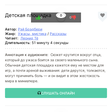
Детская площадка
0
0
0
Автор:
Рэй Брэдбери
Жанр:
Ужасы, мистика
/
Рассказы
Читает:
Леонид Тё
Длительность:
51 минуту 4 секунды
Аннотация к аудиокниге:
Сюжет крутится вокруг отца,
который до ужаса боится за своего маленького сына.
Обычная детская площадка кажется ему не местом для
игр, а почти ареной выживания: дети дерутся, толкаются,
могут причинить боль — и он видит в этом жестокость
мира в миниатюре.
СЛУШАТЬ ОНЛАЙН