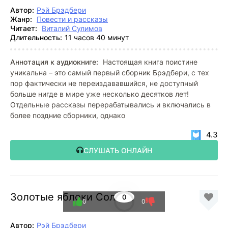
Автор:
Рэй Брэдбери
Жанр:
Повести и рассказы
Читает:
Виталий Сулимов
Длительность:
11 часов 40 минут
Аннотация к аудиокниге:
Настоящая книга поистине
уникальна – это самый первый сборник Брэдбери, с тех
пор фактически не переиздававшийся, не доступный
больше нигде в мире уже несколько десятков лет!
Отдельные рассказы перерабатывались и включались в
более поздние сборники, однако
4.3
СЛУШАТЬ ОНЛАЙН
Золотые яблоки Солнца
0
0
0
Автор:
Рэй Брэдбери