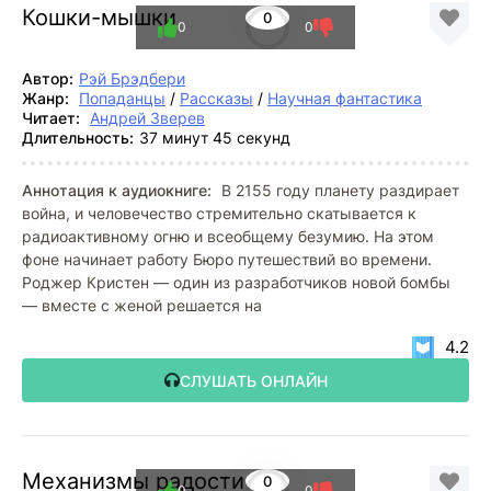
Кошки-мышки
0
0
0
Автор:
Рэй Брэдбери
Жанр:
Попаданцы
/
Рассказы
/
Научная фантастика
Читает:
Андрей Зверев
Длительность:
37 минут 45 секунд
Аннотация к аудиокниге:
В 2155 году планету раздирает
война, и человечество стремительно скатывается к
радиоактивному огню и всеобщему безумию. На этом
фоне начинает работу Бюро путешествий во времени.
Роджер Кристен — один из разработчиков новой бомбы
— вместе с женой решается на
4.2
СЛУШАТЬ ОНЛАЙН
Механизмы радости
0
0
0