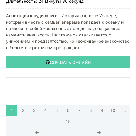
Длительность:
24 минуты 36 секунд
Аннотация к аудиокниге:
История о юноше Уолтере,
который вместе с семьёй впервые попадает к океану и
привозит с собой «волшебные» средства, обещающие
изменить внешность. На пляже он сталкивается с
унижением и предвзятостью, но неожиданное знакомство
с белым сверстником превращает
СЛУШАТЬ ОНЛАЙН
1
2
3
4
5
6
7
8
9
10
...
48