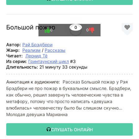
Большой пожар
0
0
0
Автор:
Рэй Брэдбери
Жанр:
Реализм
/
Рассказы
Читает:
Леонид Тё
Из серии:
Гринтаунский цикл
#3
Длительность:
21 минуту 33 секунды
Аннотация к аудиокниге:
Рассказ Большой пожар у Рэя
Брэдбери не про пожар в буквальном смысле. Брэдбери,
как обычно, решил завернуть человеческие чувства в
метафору, потому что просто написать «девушка
влюбилась» человечеству было бы слишком скучно...
Молодая девушка Марианна
СЛУШАТЬ ОНЛАЙН