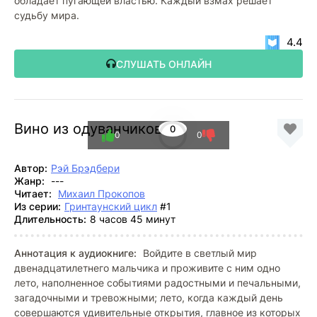
обладает пугающей властью. Каждый взмах решает
судьбу мира.
4.4
СЛУШАТЬ ОНЛАЙН
Вино из одуванчиков
0
0
0
Автор:
Рэй Брэдбери
Жанр:
---
Читает:
Михаил Прокопов
Из серии:
Гринтаунский цикл
#1
Длительность:
8 часов 45 минут
Аннотация к аудиокниге:
Войдите в светлый мир
двенадцатилетнего мальчика и проживите с ним одно
лето, наполненное событиями радостными и печальными,
загадочными и тревожными; лето, когда каждый день
совершаются удивительные открытия, главное из которых