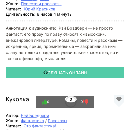
Жанр:
Повести и рассказы
Читает:
Юрий Красиков
Длительность:
8 часов 4 минуты
Аннотация к аудиокниге:
Рэй Брэдбери — не просто
фантаст: его прозу по праву относят к «высокой»,
внежанровой литературе. Романы, повести и рассказы —
искренние, яркие, пронзительные — закрепили за ним
славу не только создателя удивительных сюжетов, но и
тонкого философа, мыслителя
СЛУШАТЬ ОНЛАЙН
Куколка
0
0
0
Автор:
Рэй Брэдбери
Жанр:
Фантастика
/
Рассказы
Читает:
Это фантастика!