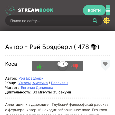
STREAM
BOOK
ВОЙТИ
Автор - Рэй Брэдбери ( 478 📚)
Коса
0
0
0
Автор:
Рэй Брэдбери
Жанр:
Ужасы, мистика
/
Рассказы
Читает:
Евгения Данилова
Длительность:
33 минуты 35 секунд
Аннотация к аудиокниге:
Глубокий философский рассказ
о фермере, который находит заброшенное поле. Его коса