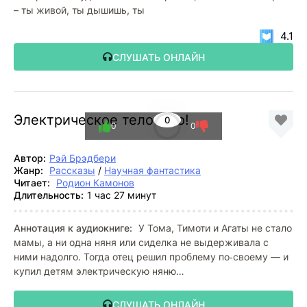
– ты живой, ты дышишь, ты
4.1
СЛУШАТЬ ОНЛАЙН
Электрическое тело пою!
0
0
0
Автор:
Рэй Брэдбери
Жанр:
Рассказы
/
Научная фантастика
Читает:
Родион Камонов
Длительность:
1 час 27 минут
Аннотация к аудиокниге:
У Тома, Тимоти и Агаты не стало
мамы, а ни одна няня или сиделка не выдерживала с
ними надолго. Тогда отец решил проблему по‑своему — и
купил детям электрическую няню…
СЛУШАТЬ ОНЛАЙН