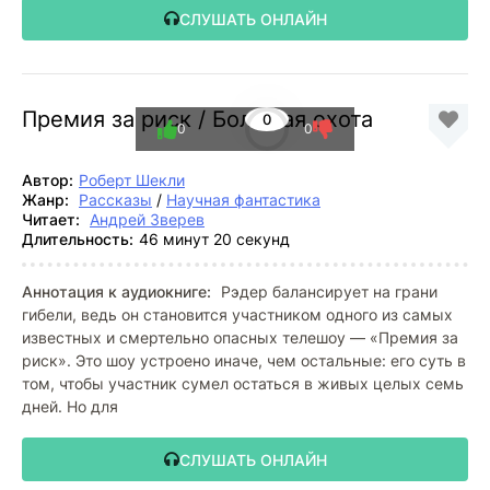
СЛУШАТЬ ОНЛАЙН
Премия за риск / Большая охота
0
0
0
Автор:
Роберт Шекли
Жанр:
Рассказы
/
Научная фантастика
Читает:
Андрей Зверев
Длительность:
46 минут 20 секунд
Аннотация к аудиокниге:
Рэдер балансирует на грани
гибели, ведь он становится участником одного из самых
известных и смертельно опасных телешоу — «Премия за
риск». Это шоу устроено иначе, чем остальные: его суть в
том, чтобы участник сумел остаться в живых целых семь
дней. Но для
СЛУШАТЬ ОНЛАЙН