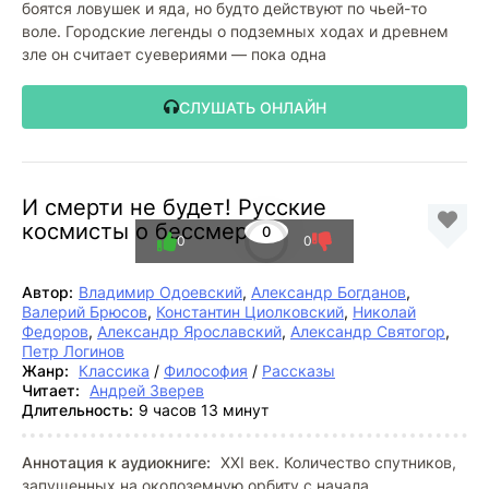
боятся ловушек и яда, но будто действуют по чьей-то
воле. Городские легенды о подземных ходах и древнем
зле он считает суевериями — пока одна
СЛУШАТЬ ОНЛАЙН
И смерти не будет! Русские
космисты о бессмертии
0
0
0
Автор:
Владимир Одоевский
,
Александр Богданов
,
Валерий Брюсов
,
Константин Циолковский
,
Николай
Федоров
,
Александр Ярославский
,
Александр Святогор
,
Петр Логинов
Жанр:
Классика
/
Философия
/
Рассказы
Читает:
Андрей Зверев
Длительность:
9 часов 13 минут
Аннотация к аудиокниге:
XXI век. Количество спутников,
запущенных на околоземную орбиту с начала