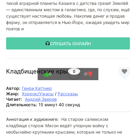
тихой аграрной планеты Казанга с детства грезит Землёй
— единственным местом в галактике, где, по слухам, ещё
существует настоящая любовь. Накопив денег и продав
ферму, он отправляется в Нью‑Йорк, ожидая увидеть мир
поэтов и
СЛУШАТЬ ОНЛАЙН
Кладбищенские крысы
0
0
0
Автор:
Генри Каттнер
Жанр:
Хоррор/Ужасы
/
Рассказы
Читает:
Андрей Зверев
Длительность:
15 минут 40 секунд
Аннотация к аудиокниге:
На старом салемском
кладбище сторож Мэсон ведёт упорную войну с
необычайно крупными крысами, которые не только не