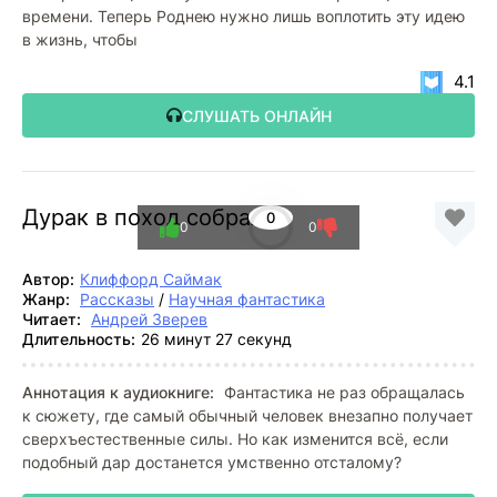
времени. Теперь Роднею нужно лишь воплотить эту идею
в жизнь, чтобы
4.1
СЛУШАТЬ ОНЛАЙН
Дурак в поход собрался
0
0
0
Автор:
Клиффорд Саймак
Жанр:
Рассказы
/
Научная фантастика
Читает:
Андрей Зверев
Длительность:
26 минут 27 секунд
Аннотация к аудиокниге:
Фантастика не раз обращалась
к сюжету, где самый обычный человек внезапно получает
сверхъестественные силы. Но как изменится всё, если
подобный дар достанется умственно отсталому?