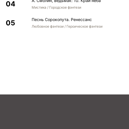
А. Смолин, ведьмак: 10. Край неба
Мистика / Городское фэнтези
Песнь Сорокопута. Ренессанс
Любовное фэнтези / Героическое фэнтези