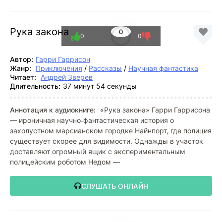
Рука закона
0
0
0
Автор:
Гарри Гаррисон
Жанр:
Приключения
/
Рассказы
/
Научная фантастика
Читает:
Андрей Зверев
Длительность:
37 минут 54 секунды
Аннотация к аудиокниге:
«Рука закона» Гарри Гаррисона
— ироничная научно‑фантастическая история о
захолустном марсианском городке Найнпорт, где полиция
существует скорее для видимости. Однажды в участок
доставляют огромный ящик с экспериментальным
полицейским роботом Недом —
СЛУШАТЬ ОНЛАЙН