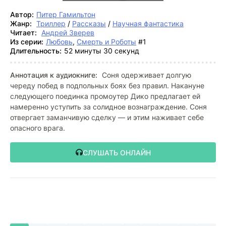
Автор:
Питер Гамильтон
Жанр:
Триллер
/
Рассказы
/
Научная фантастика
Читает:
Андрей Зверев
Из серии:
Любовь
,
Смерть и Роботы
#1
Длительность:
52 минуты 30 секунд
Аннотация к аудиокниге:
Соня одерживает долгую
череду побед в подпольных боях без правил. Накануне
следующего поединка промоутер Дико предлагает ей
намеренно уступить за солидное вознаграждение. Соня
отвергает заманчивую сделку — и этим наживает себе
опасного врага.
СЛУШАТЬ ОНЛАЙН