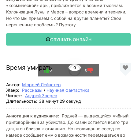
«космической» эры, приближается к восьми тысячам.
Колонизация Луны и Марса – вопрос времени и техники.
Но что мы привезем с собой на другие планеты? Свои
нерешенные проблемы? Пустоту
СЛУШАТЬ ОНЛАЙН
Время умирать
0
0
0
Автор:
Мюррей Лейнстер
Жанр:
Рассказы
/
Научная фантастика
Читает:
Андрей Зверев
Длительность:
38 минут 29 секунд
Аннотация к аудиокниге:
Родней — выдающийся учёный,
приговорённый за убийство. До казни остаётся всего три
дня, и он близок к отчаянию. Но неожиданно сосед по
камере сообщает ему о возможности перемещаться во