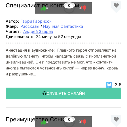
Специалист по контактам
0
0
0
Автор:
Гарри Гаррисон
Жанр:
Рассказы
/
Научная фантастика
Читает:
Андрей Зверев
Длительность:
24 минуты 52 секунды
Аннотация к аудиокниге:
Главного героя отправляют на
далёкую планету, чтобы наладить связь с инопланетной
цивилизацией. Он и представить не мог, что «контакт»
иногда пытаются установить силой — через войну, кровь
и разрушение…
3.6
СЛУШАТЬ ОНЛАЙН
Преимущество Сонни
0
0
0