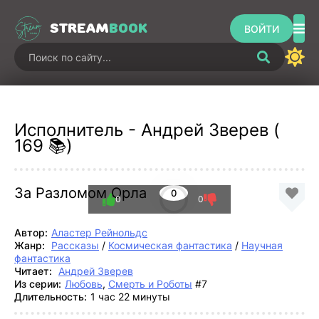
STREAM
BOOK
ВОЙТИ
Исполнитель - Андрей Зверев (
169 📚)
За Разломом Орла
0
0
0
Автор:
Аластер Рейнольдс
Жанр:
Рассказы
/
Космическая фантастика
/
Научная
фантастика
Читает:
Андрей Зверев
Из серии:
Любовь
,
Смерть и Роботы
#7
Длительность:
1 час 22 минуты