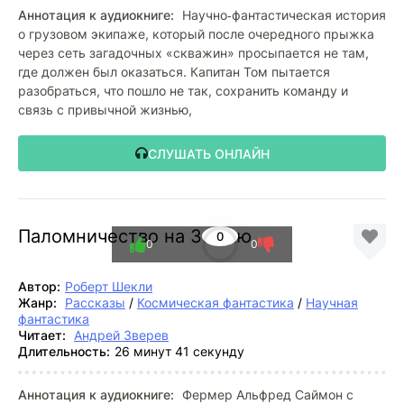
Аннотация к аудиокниге:
Научно‑фантастическая история
о грузовом экипаже, который после очередного прыжка
через сеть загадочных «скважин» просыпается не там,
где должен был оказаться. Капитан Том пытается
разобраться, что пошло не так, сохранить команду и
связь с привычной жизнью,
СЛУШАТЬ ОНЛАЙН
Паломничество на Землю
0
0
0
Автор:
Роберт Шекли
Жанр:
Рассказы
/
Космическая фантастика
/
Научная
фантастика
Читает:
Андрей Зверев
Длительность:
26 минут 41 секунду
Аннотация к аудиокниге:
Фермер Альфред Саймон с