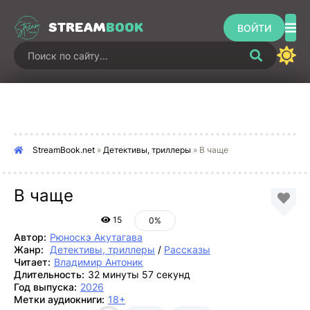
STREAM
BOOK
ВОЙТИ
StreamBook.net
»
Детективы, триллеры
» В чаще
В чаще
15
0%
Автор:
Рюноскэ Акутагава
Жанр:
Детективы, триллеры
/
Рассказы
Читает:
Владимир Антоник
Длительность:
32 минуты 57 секунд
Год выпуска:
2026
Метки аудиокниги:
18+