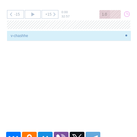
0:00
-15
+15
1.0
32:57
v-chashhe