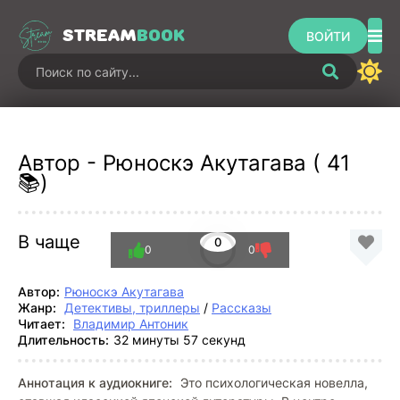
STREAM
BOOK
ВОЙТИ
Автор - Рюноскэ Акутагава ( 41
📚)
В чаще
0
0
0
Автор:
Рюноскэ Акутагава
Жанр:
Детективы, триллеры
/
Рассказы
Читает:
Владимир Антоник
Длительность:
32 минуты 57 секунд
Аннотация к аудиокниге:
Это психологическая новелла,