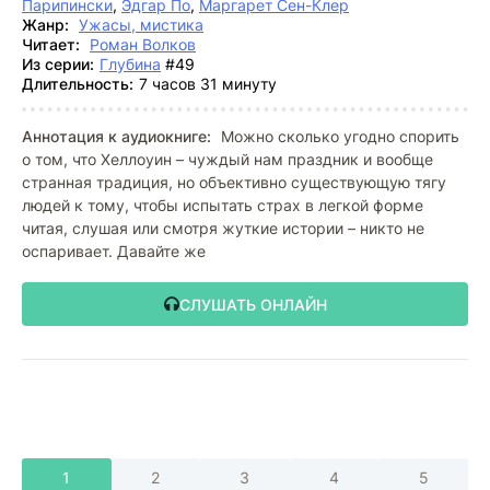
Парипински
,
Эдгар По
,
Маргарет Сен-Клер
Жанр:
Ужасы, мистика
Читает:
Роман Волков
Из серии:
Глубина
#49
Длительность:
7 часов 31 минуту
Аннотация к аудиокниге:
Можно сколько угодно спорить
о том, что Хеллоуин – чуждый нам праздник и вообще
странная традиция, но объективно существующую тягу
людей к тому, чтобы испытать страх в легкой форме
читая, слушая или смотря жуткие истории – никто не
оспаривает. Давайте же
СЛУШАТЬ ОНЛАЙН
1
2
3
4
5