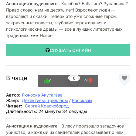
Аннотация к аудиокниге:
Колобок? Баба-яга? Русалочка?
Право слово, нам не десять лет! Взрослеют люди —
взрослеют и сказки. Теперь это уже сложные герои,
закрученные сюжеты, глубокие переживания и
психологические драмы — всё в лучших литературных
традициях. ▪️▫️▪️▫️▪️ Новое
СЛУШАТЬ ОНЛАЙН
В чаще
0
0
0
Автор:
Рюноскэ Акутагава
Жанр:
Детективы, триллеры
/
Рассказы
Читает:
Сергей Краснобород
Длительность:
24 минуты 34 секунды
Аннотация к аудиокниге:
В лесу произошло загадочное
убийство, и каждый из свидетелей рассказывает о нем