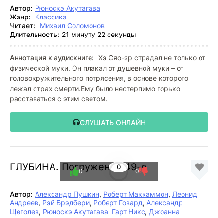
Автор:
Рюноскэ Акутагава
Жанр:
Классика
Читает:
Михаил Соломонов
Длительность:
21 минуту 22 секунды
Аннотация к аудиокниге:
Хэ Сяо-эр страдал не только от
физической муки. Он плакал от душевной муки – от
головокружительного потрясения, в основе которого
лежал страх смерти.Ему было нестерпимо горько
расставаться с этим светом.
СЛУШАТЬ ОНЛАЙН
ГЛУБИНА. Погружение 49-е
0
0
0
Автор:
Александр Пушкин
,
Роберт Маккаммон
,
Леонид
Андреев
,
Рэй Брэдбери
,
Роберт Говард
,
Александр
Щеголев
,
Рюноскэ Акутагава
,
Гарт Никс
,
Джоанна