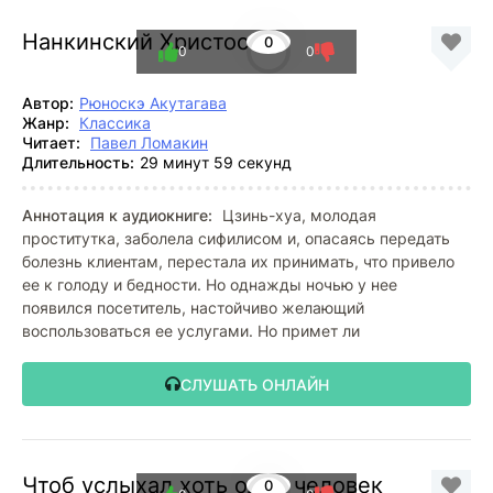
Нанкинский Христос
0
0
0
Автор:
Рюноскэ Акутагава
Жанр:
Классика
Читает:
Павел Ломакин
Длительность:
29 минут 59 секунд
Аннотация к аудиокниге:
Цзинь-хуа, молодая
проститутка, заболела сифилисом и, опасаясь передать
болезнь клиентам, перестала их принимать, что привело
ее к голоду и бедности. Но однажды ночью у нее
появился посетитель, настойчиво желающий
воспользоваться ее услугами. Но примет ли
СЛУШАТЬ ОНЛАЙН
Чтоб услыхал хоть один человек
0