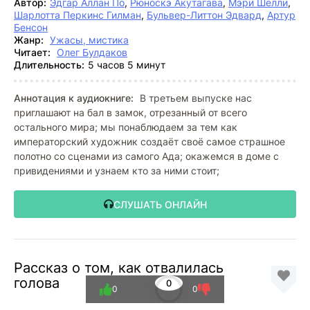
Автор:
Эдгар Аллан По
,
Рюноскэ Акутагава
,
Мэри Шелли
,
Шарлотта Перкинс Гилман
,
Бульвер-Литтон Эдвард
,
Артур
Бенсон
Жанр:
Ужасы, мистика
Читает:
Олег Булдаков
Длительность:
5 часов 5 минут
Аннотация к аудиокниге:
В третьем выпуске нас
приглашают на бал в замок, отрезанный от всего
остального мира; мы понаблюдаем за тем как
императорский художник создаёт своё самое страшное
полотно со сценами из самого Ада; окажемся в доме с
привидениями и узнаем кто за ними стоит;
СЛУШАТЬ ОНЛАЙН
Рассказ о том, как отвалилась
голова
0
0
0