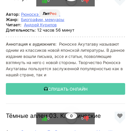
0
0
Лит
Рес
Автор:
Рюноскэ Акутагава
Жанр:
Биографии, мемуары
Читает:
Андрей Курилов
Длительность:
12 часов 56 минут
Аннотация к аудиокниге:
Рюноске Акутагаву называют
одним из классиков новой японской литературы. В данное
издание вошли письма, эссе и статьи, позволяющие
взглянуть на него с новой стороны. Творчество Рюноскэ
Акутагавы пользуется заслуженной популярностью как в
нашей стране, так и
СЛУШАТЬ ОНЛАЙН
Тёмные аллеи 03. Классические
0
0
0