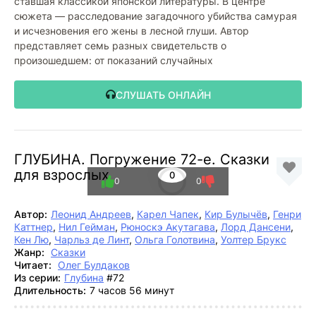
ставшая классикой японской литературы. В центре
сюжета — расследование загадочного убийства самурая
и исчезновения его жены в лесной глуши. Автор
представляет семь разных свидетельств о
произошедшем: от показаний случайных
СЛУШАТЬ ОНЛАЙН
ГЛУБИНА. Погружение 72-е. Сказки
для взрослых
0
0
0
Автор:
Леонид Андреев
,
Карел Чапек
,
Кир Булычёв
,
Генри
Каттнер
,
Нил Гейман
,
Рюноскэ Акутагава
,
Лорд Дансени
,
Кен Лю
,
Чарльз де Линт
,
Ольга Голотвина
,
Уолтер Брукс
Жанр:
Сказки
Читает:
Олег Булдаков
Из серии:
Глубина
#72
Длительность:
7 часов 56 минут