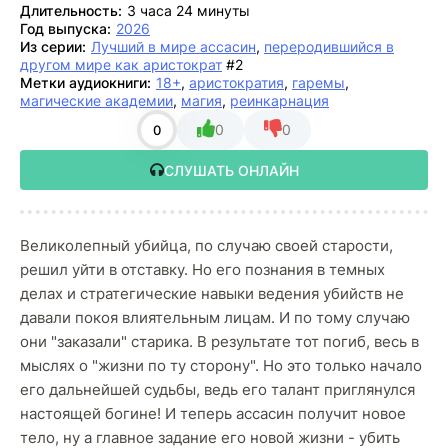
Длительность:
3 часа 24 минуты
Год выпуска:
2026
Из серии:
Лучший в мире ассасин
,
переродившийся в
другом мире как аристократ
#2
Метки аудиокниги:
18+
,
аристократия
,
гаремы
,
магические академии
,
магия
,
реинкарнация
0
0
0
СЛУШАТЬ ОНЛАЙН
Великолепный убийца, по случаю своей старости,
решил уйти в отставку. Но его познания в темных
делах и стратегические навыки ведения убийств не
давали покоя влиятельным лицам. И по тому случаю
они "заказали" старика. В результате тот погиб, весь в
мыслях о "жизни по ту сторону". Но это только начало
его дальнейшей судьбы, ведь его талант приглянулся
настоящей богине! И теперь ассасин получит новое
тело, ну а главное задание его новой жизни - убить