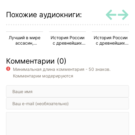
glava-12
Похожие аудиокниги:
glava-13
glava-14
Лучший в мире
История России
История России
glava-15
ассасин,
с древнейших
с древнейших
переродившийся
времен. Книга-6.
времен. Книга-6.
glava-16
в другом мире
Том 11 и 12
Том 11 и 12
Комментарии (0)
как аристократ.
glava-17
Том 1
Минимальная длина комментария - 50 знаков.
glava-18
Комментарии модерируются
glava-19
glava-20
glava-21
glava-22
glava-23
glava-24