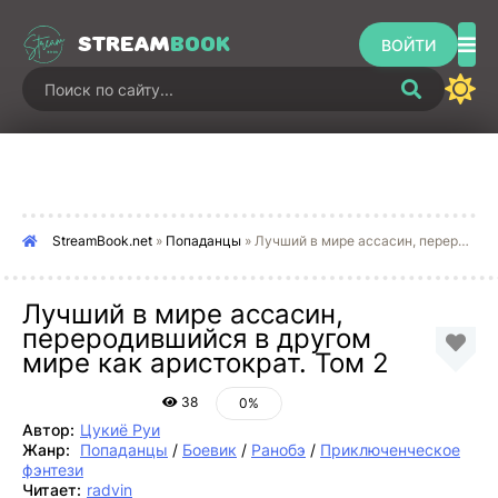
STREAM
BOOK
ВОЙТИ
StreamBook.net
»
Попаданцы
» Лучший в мире ассасин, переродившийся в другом мире как аристократ. Том 2
Лучший в мире ассасин,
переродившийся в другом
мире как аристократ. Том 2
38
0%
Автор:
Цукиё Руи
Жанр:
Попаданцы
/
Боевик
/
Ранобэ
/
Приключенческое
фэнтези
Читает:
radvin