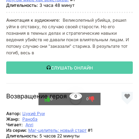
Длительность:
3 часа 48 минут
Аннотация к аудиокниге:
Великолепный убийца, решил
уйти в отставку, по случаю своей старости. Но его
познания в темных делах и стратегические навыки
ведения убийств не давали покоя влиятельным лицам. И
потому случаю они "заказали" старика. В результате тот
погиб, весь в
СЛУШАТЬ ОНЛАЙН
Возвращение героя
0
0
0
Автор:
Цукиё Руи
Жанр:
Ранобэ
Читает:
Anri
Из серии:
Маг-целитель: новый старт
#1
Длительность:
5 часов 22 минуты