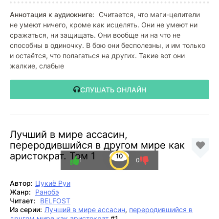
Аннотация к аудиокниге:
Считается, что маги-целители
не умеют ничего, кроме как исцелять. Они не умеют ни
сражаться, ни защищать. Они вообще ни на что не
способны в одиночку. В бою они бесполезны, и им только
и остаётся, что полагаться на других. Такие вот они
жалкие, слабые
СЛУШАТЬ ОНЛАЙН
Лучший в мире ассасин,
переродившийся в другом мире как
аристократ. Том 1
10
1
0
Автор:
Цукиё Руи
Жанр:
Ранобэ
Читает:
BELFOST
Из серии:
Лучший в мире ассасин
,
переродившийся в
другом мире как аристократ
#1