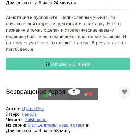
Длительность:
3 часа 24 минуты
Аннотация к аудиокниге:
Великолепный убийца, по
случаю своей старости, решил уйти в отставку. Но его
познания в темных делах и стратегические навыки
ведения убийств не давали покоя влиятельным лицам. И
по тому случаю они "заказали" старика. В результате тот
погиб, весь в
СЛУШАТЬ ОНЛАЙН
Возвращение героя
0
0
0
Автор:
Цукиё Руи
Жанр:
Ранобэ
Читает:
Zulshaman
Из серии:
Маг-целитель: новый старт
#1
Длительность:
4 часа 58 минут