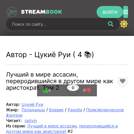
STREAM
BOOK
ВОЙТИ
Автор - Цукиё Руи ( 4 📚)
Лучший в мире ассасин,
переродившийся в другом мире как
аристократ. Том 2
0
0
0
Автор:
Цукиё Руи
Жанр:
Попаданцы
/
Боевик
/
Ранобэ
/
Приключенческое
фэнтези
Читает:
radvin
Из серии:
Лучший в мире ассасин
,
переродившийся в
другом мире как аристократ
#2