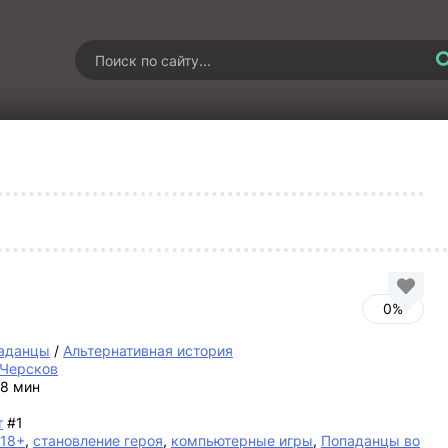
0%
аданцы
/
Альтернативная история
 Черсков
 8 мин
т
#1
18+
,
становление героя
,
компьютерные игры
,
Попаданцы во