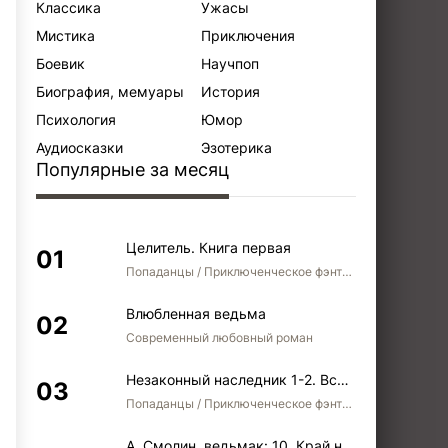
Классика
Ужасы
Мистика
Приключения
Боевик
Научпоп
Биография, мемуары
История
Психология
Юмор
Аудиосказки
Эзотерика
Популярные за месяц
Целитель. Книга первая
Попаданцы / Приключенческое фэнтези / Боевое фэнтези
Влюбленная ведьма
Современный любовный роман
Незаконный наследник 1-2. Вспомнить, кем был. Стать собой. Остаться собой
Попаданцы / Приключенческое фэнтези / Боевое фэнтези / Юмористическое фэнтези
А. Смолин, ведьмак: 10. Край неба