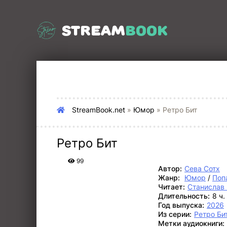
STREAM
BOOK
StreamBook.net
»
Юмор
» Ретро Бит
Ретро Бит
99
Автор:
Сева Сотх
Жанр:
Юмор
/
Поп
Читает:
Станислав
Длительность:
8 ч.
Год выпуска:
2026
Из серии:
Ретро Би
Метки аудиокниги: