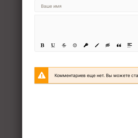
glava-20
glava-21
glava-22
glava-23
glava-24
glava-25
Комментариев еще нет. Вы можете ст