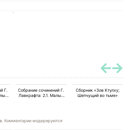
й Г.
Собрание сочинений Г.
Сборник «Зов Ктулху;
алые
Лавкрафта: 2.1. Малые
Шепчущий во тьме»
произведения
ов. Комментарии модерируются