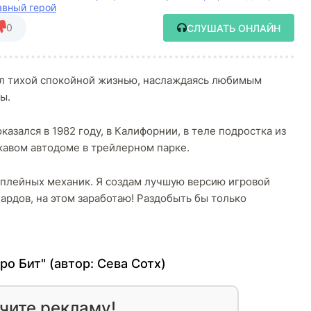
авный герой
0
СЛУШАТЬ ОНЛАЙН
л тихой спокойной жизнью, наслаждаясь любимым
ы.
азался в 1982 году, в Калифорнии, в теле подростка из
жавом автодоме в трейлерном парке.
мплейных механик. Я создам лучшую версию игровой
ардов, на этом заработаю! Раздобыть бы только
ро Бит" (автор:
Сева Сотх
)
чите рекламу!