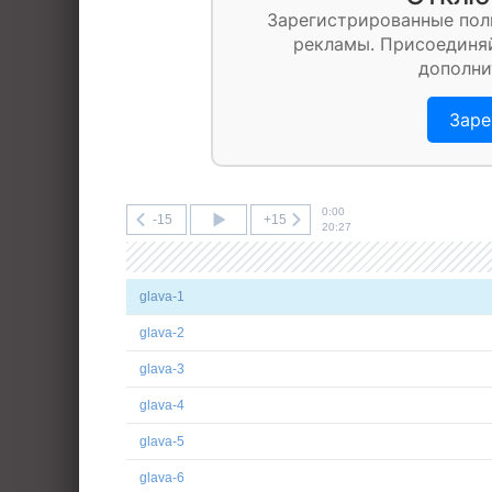
Зарегистрированные пол
рекламы. Присоединяй
дополни
Заре
0:00
-15
+15
20:27
glava-1
glava-2
glava-3
glava-4
glava-5
glava-6