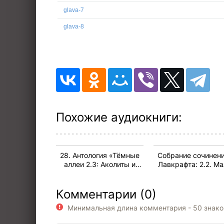
glava-7
glava-8
glava-9
glava-10
glava-11
glava-12
glava-13
Похожие аудиокниги:
glava-14
glava-15
28. Антология «Тёмные
Собрание сочинени
glava-16
аллеи 2.3: Аколиты и
Лавкрафта: 2.2. М
Ктулху.
произведения
glava-17
Нелавкрафтовские
Комментарии (0)
мифы» (2021)
glava-18
Минимальная длина комментария - 50 знак
glava-19