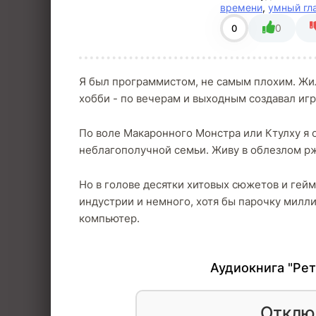
времени
,
умный гл
0
0
Я был программистом, не самым плохим. Жи
хобби - по вечерам и выходным создавал игр
По воле Макаронного Монстра или Ктулху я ок
неблагополучной семьи. Живу в облезлом р
Но в голове десятки хитовых сюжетов и гей
индустрии и немного, хотя бы парочку милли
компьютер.
Аудиокнига "Рет
Отклю