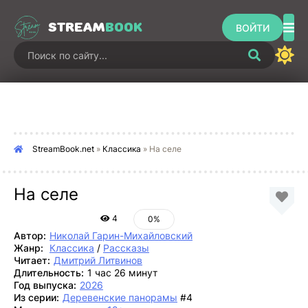
STREAM
BOOK
ВОЙТИ
StreamBook.net
»
Классика
» На селе
На селе
4
0%
Автор:
Николай Гарин-Михайловский
Жанр:
Классика
/
Рассказы
Читает:
Дмитрий Литвинов
Длительность:
1 час 26 минут
Год выпуска:
2026
Из серии:
Деревенские панорамы
#4