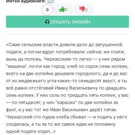
Метки аудиокниги:
12+
0
0
0
СЛУШАТЬ ОНЛАЙН
«Сами сельские власти довели дело до запущенной
подати, а потом вдруг потребовали: сейчас же плати;
вынь да положь. Черкасским-то легко — у них рядом
“машина”, почти как город: хлеб по сорок семь копеек,
всего на две копейки дешевле городского, да и до вас
от их медвежьего угла каких-то семьдесят верст, а ты
всё равно отстёгивай Ивану Васильевичу по двадцать
семь копеек. У них соль по тридцать пять копеек, у вас
— по пятьдесят; у них “карасин” по две копейки за
фунт, а у вас тот же Иван Васильевич дерёт пятак.
Черкасский сто пудов хлеба сбывал — и подать у него
сходилась, а ты за то же самое едва не половину
одной подати отдал…»