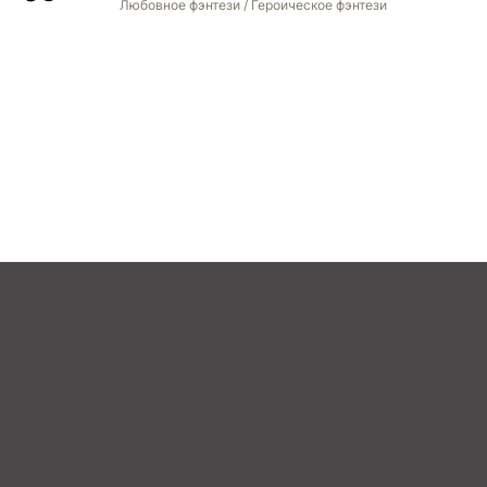
Любовное фэнтези / Героическое фэнтези
STREAM
BOOK