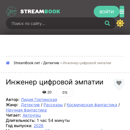
STREAM
BOOK
ВОЙТИ
StreamBook.net
»
Детектив
» Инженер цифровой эмпатии
Инженер цифровой эмпатии
20
0%
Автор:
Лидия Гортинская
Жанр:
Детектив
/
Рассказы
/
Космическая фантастика
/
Научная фантастика
Читает:
Авточтец
Длительность:
1 час 54 минуты
Год выпуска:
2026