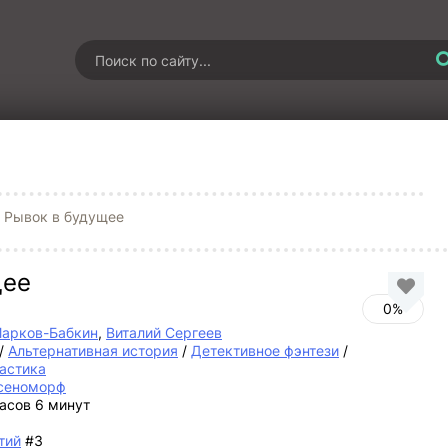
. Рывок в будущее
щее
0%
арков-Бабкин
,
Виталий Сергеев
/
Альтернативная история
/
Детективное фэнтези
/
астика
сеноморф
часов 6 минут
тий
#3