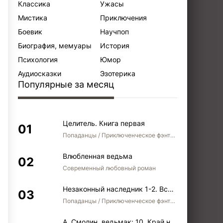
Классика
Ужасы
Мистика
Приключения
Боевик
Научпоп
Биография, мемуары
История
Психология
Юмор
Аудиосказки
Эзотерика
Популярные за месяц
Целитель. Книга первая
Попаданцы / Приключенческое фэнтези / Боевое фэнтези
Влюбленная ведьма
Современный любовный роман
Незаконный наследник 1-2. Вспомнить, кем был. Стать собой. Остаться собой
Попаданцы / Приключенческое фэнтези / Боевое фэнтези / Юмористическое фэнтези
А. Смолин, ведьмак: 10. Край неба