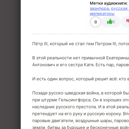
Метки аудиокниги:
авантюра
,
русская
императоры
0
0
Пётр III, который не стал тем Петром III, 
В этой реальности нет привычной Екатерины 
Антонович и его сестра Катя. Есть пар, паро
И есть один вопрос, который решит всё: кто 
Позади русско-шведская война, в которой бы
при штурме Гельсингфорса. Он в хороших от
наследник русского престола. И в этой реал
претендует на его руку и русскую корону. В
паровые двигатели, воздушные шары, паровоз
земли, битвы за будущее и бесконечные во