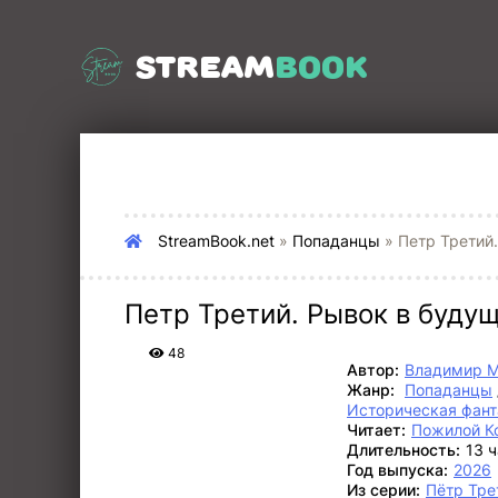
STREAM
BOOK
StreamBook.net
»
Попаданцы
» Петр Третий
Петр Третий. Рывок в буду
48
Автор:
Владимир М
Жанр:
Попаданцы
Историческая фант
Читает:
Пожилой К
Длительность:
13 
Год выпуска:
2026
Из серии:
Пётр Тре