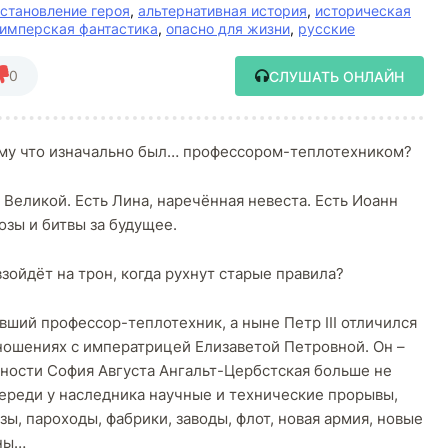
становление героя
,
альтернативная история
,
историческая
 имперская фантастика
,
опасно для жизни
,
русские
0
СЛУШАТЬ ОНЛАЙН
потому что изначально был… профессором-теплотехником?
Великой. Есть Лина, наречённая невеста. Есть Иоанн
возы и битвы за будущее.
взойдёт на трон, когда рухнут старые правила?
вший профессор-теплотехник, а ныне Петр III отличился
ношениях с императрицей Елизаветой Петровной. Он –
ьности София Августа Ангальт-Цербстская больше не
переди у наследника научные и технические прорывы,
ы, пароходы, фабрики, заводы, флот, новая армия, новые
йны…