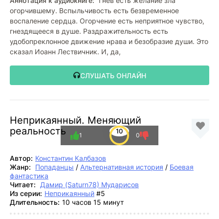
Аннотация к аудиокниге:
Гнев есть желание зла
огорчившему. Вспыльчивость есть безвременное
воспаление сердца. Огорчение есть неприятное чувство,
гнездящееся в душе. Раздражительность есть
удобопреклонное движение нрава и безобразие души. Это
сказал Иоанн Лествичник. И, да,
СЛУШАТЬ ОНЛАЙН
Неприкаянный. Меняющий
реальность
10
1
0
Автор:
Константин Калбазов
Жанр:
Попаданцы
/
Альтернативная история
/
Боевая
фантастика
Читает:
Дамир (Saturn78) Мударисов
Из серии:
Неприкаянный
#5
Длительность:
10 часов 15 минут