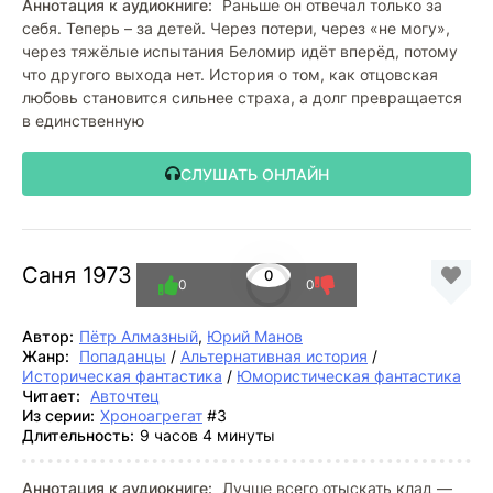
Аннотация к аудиокниге:
Раньше он отвечал только за
себя. Теперь – за детей. Через потери, через «не могу»,
через тяжёлые испытания Беломир идёт вперёд, потому
что другого выхода нет. История о том, как отцовская
любовь становится сильнее страха, а долг превращается
в единственную
СЛУШАТЬ ОНЛАЙН
Саня 1973
0
0
0
Автор:
Пётр Алмазный
,
Юрий Манов
Жанр:
Попаданцы
/
Альтернативная история
/
Историческая фантастика
/
Юмористическая фантастика
Читает:
Авточтец
Из серии:
Хроноагрегат
#3
Длительность:
9 часов 4 минуты
Аннотация к аудиокниге:
Лучше всего отыскать клад —