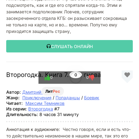
подсмотреть, как и где его спрятали когда-то. Этим и
занимается подполковник Ловчев, сотрудник
засекреченного отдела КГБ: он разыскивает сокровища
не только на карте, но и во… времени. Попутно ему
приходится защищать страну,
СЛУШАТЬ ОНЛАЙН
Второгодка. Книга 7. Час гнева
0
0
0
Лит
Рес
Автор:
Дмитрий Ромов
Жанр:
Приключения
/
Попаданцы
/
Боевик
Читает:
Максим Темников
Из серии:
Второгодка
#7
Длительность:
8 часов 31 минуту
Аннотация к аудиокниге:
Честно говоря, если и есть что-
то действительно неизменное в нашем мире, так это его