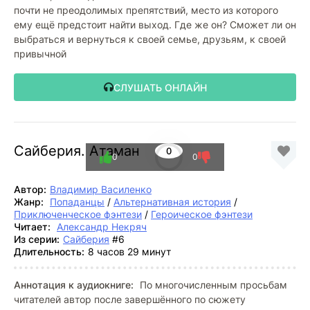
почти не преодолимых препятствий, место из которого
ему ещё предстоит найти выход. Где же он? Сможет ли он
выбраться и вернуться к своей семье, друзьям, к своей
привычной
СЛУШАТЬ ОНЛАЙН
Сайберия. Атаман
0
0
0
Автор:
Владимир Василенко
Жанр:
Попаданцы
/
Альтернативная история
/
Приключенческое фэнтези
/
Героическое фэнтези
Читает:
Александр Некряч
Из серии:
Сайберия
#6
Длительность:
8 часов 29 минут
Аннотация к аудиокниге:
По многочисленным просьбам
читателей автор после завершённого по сюжету