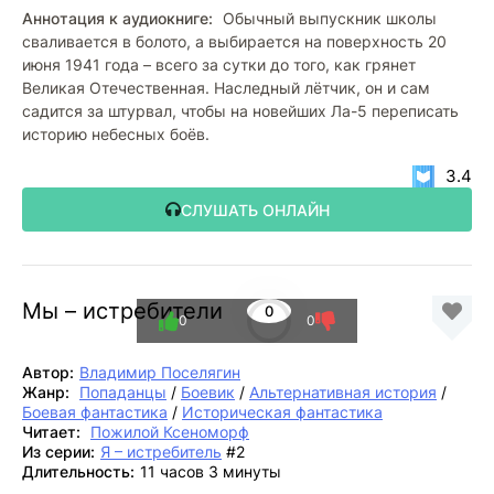
Аннотация к аудиокниге:
Обычный выпускник школы
сваливается в болото, а выбирается на поверхность 20
июня 1941 года – всего за сутки до того, как грянет
Великая Отечественная. Наследный лётчик, он и сам
садится за штурвал, чтобы на новейших Ла-5 переписать
историю небесных боёв.
3.4
СЛУШАТЬ ОНЛАЙН
Мы – истребители
0
0
0
Автор:
Владимир Поселягин
Жанр:
Попаданцы
/
Боевик
/
Альтернативная история
/
Боевая фантастика
/
Историческая фантастика
Читает:
Пожилой Ксеноморф
Из серии:
Я – истребитель
#2
Длительность:
11 часов 3 минуты