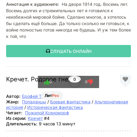
Аннотация к аудиокниге:
На дворе 1914 год. Восемь лет.
Восемь долгих и стремительных лет я готовился к
неизбежной мировой бойне. Сделано многое, а хотелось
бы сделать ещё больше. Да только сколько ни готовься, к
войне полностью готов никогда не будешь. И уж тем более
к той, что
СЛУШАТЬ ОНЛАЙН
Кречет. Родовое гнездо
0
0
0
Лит
Рес
Автор:
Ерофей Трофимов
Жанр:
Попаданцы
/
Боевая фантастика
/
Альтернативная
история
/
Историческая фантастика
Читает:
Пожилой Ксеноморф
Из серии:
Кречет
#4
Длительность:
9 часов 13 минут