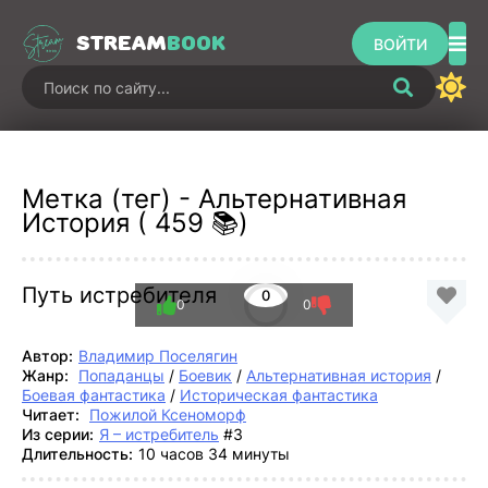
STREAM
BOOK
ВОЙТИ
Метка (тег) - Альтернативная
История ( 459 📚)
Путь истребителя
0
0
0
Автор:
Владимир Поселягин
Жанр:
Попаданцы
/
Боевик
/
Альтернативная история
/
Боевая фантастика
/
Историческая фантастика
Читает:
Пожилой Ксеноморф
Из серии:
Я – истребитель
#3
Длительность:
10 часов 34 минуты