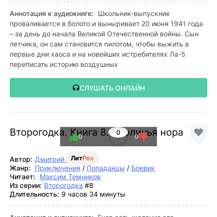
Аннотация к аудиокниге:
Школьник-выпускник
проваливается в болото и выныривает 20 июня 1941 года
– за день до начала Великой Отечественной войны. Сын
летчика, он сам становится пилотом, чтобы выжить в
первые дни хаоса и на новейших истребителях Ла-5
переписать историю воздушных
СЛУШАТЬ ОНЛАЙН
Второгодка. Книга 8. Кроличья нора
0
0
0
Лит
Рес
Автор:
Дмитрий Ромов
Жанр:
Приключения
/
Попаданцы
/
Боевик
Читает:
Максим Темников
Из серии:
Второгодка
#8
Длительность:
9 часов 34 минуты