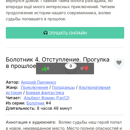
вернулся домой. Главная тайна болота разгадана, но
впереди ещё много интересных приключений. Читаем
продолжение истории нашего современника, волею
судьбы попавшего в прошлое.
СЛУШАТЬ ОНЛАЙН
Болотник 4. Отступление. Прогулка
в прошлое
0
0
0
Автор:
Андрей Панченко
Жанр:
Приключения
/
Попаданцы
/
Альтернативная
история
/
Боевая фантастика
Читает:
Альберт Фомин (Fan12)
Из серии:
Болотник
#4
Длительность:
8 часов 48 минут
Аннотация к аудиокниге:
Волею судьбы наш герой попал
в новое, неизведанное место. Место полное опасностей и