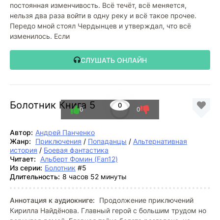
постоянная изменчивость. Всё течёт, всё меняется,
нельзя два раза войти в одну реку и всё такое прочее.
Передо мной стоял Чердынцев и утверждал, что всё
изменилось. Если
СЛУШАТЬ ОНЛАЙН
Болотник Книга 5
0
0
0
Автор:
Андрей Панченко
Жанр:
Приключения
/
Попаданцы
/
Альтернативная
история
/
Боевая фантастика
Читает:
Альберт Фомин (Fan12)
Из серии:
Болотник
#5
Длительность:
8 часов 52 минуты
Аннотация к аудиокниге:
Продолжение приключений
Кирилла Найдёнова. Главный герой с большим трудом но