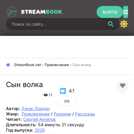
STREAM
BOOK
ВОЙТИ
StreamBook.net
»
Приключения
» Сын волка
Сын волка
4.1
11
0%
Автор:
Джек Лондон
Жанр:
Приключения
/
Реализм
/
Рассказы
Читает:
Сергей Антипов
Длительность:
54 минуты 21 секунду
Год выпуска:
2026