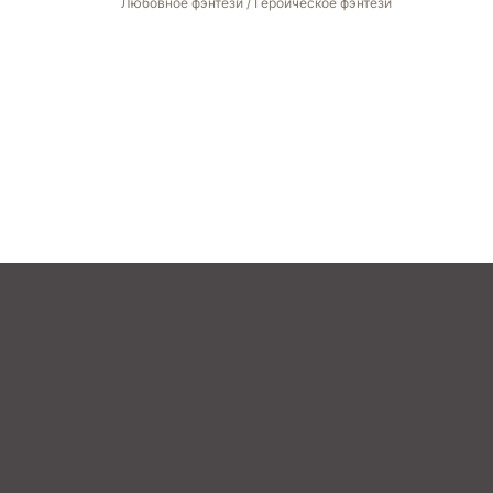
Любовное фэнтези / Героическое фэнтези
STREAM
BOOK