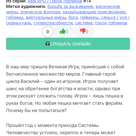
Из серии:
Real RPG / Город гоблинов
#14
Метки аудиокниги:
борьба за выживание
,
магические
миры
,
эпическое фэнтези
,
захватывающие приключения
,
гоблины
,
виртуальные миры
,
боги
,
геймеры
,
сянься / уся /
сюаньхуань
,
суперспособности
,
система
,
город гоблинов
0
0
0
СЛУШАТЬ ОНЛАЙН
В наш мир пришла Великая Игра, принёсшая с собой
бесчисленное множество миров. Главный герой
цикла Василий – один из игроков. Игрок получает
шанс на обретение богатства и власти, однако при
этом рискует сложить голову. Игрок – лишь пешка в
руках богов. Но любая пешка мечтает стать ферзём.
Почему бы не попытаться?
Прошёл год с момента прихода Системы.
Человечество устояло, окрепло и теперь может