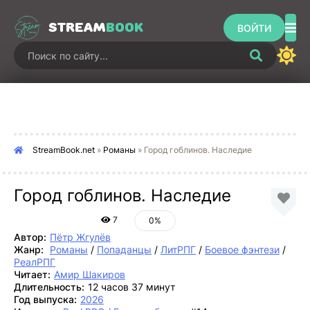
STREAM
BOOK
ВОЙТИ
StreamBook.net
»
Романы
» Город гоблинов. Наследие
Город гоблинов. Наследие
7
0%
Автор:
Пётр Жгулёв
Жанр:
Романы
/
Попаданцы
/
ЛитРПГ
/
Боевое фэнтези
/
РеалРПГ
Читает:
Амир Шакиров
Длительность:
12 часов 37 минут
Год выпуска:
2026