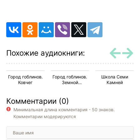
09
10
11
12
13
Похожие аудиокниги:
14
15
Город гоблинов.
Город гоблинов.
Школа Семи
16
Ковчег
Земной
Камней
Доминион
17
Комментарии (0)
18
Минимальная длина комментария - 50 знаков.
19
Комментарии модерируются
20
21