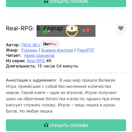
СЛУШАТЬ ОНЛАЙН
Real-RPG: 6. Аватар
8
4
1
Лит
Рес
Автор:
Пётр Жгулёв
Жанр:
Романы
/
Боевое фэнтези
/
РеалРПГ
Читает:
Амир Шакиров
Из серии:
Real-RPG
#6
Длительность:
15 часов 54 минуты
Аннотация к аудиокниге:
В наш мир пришла Великая
Игра, принёсшая с собой бесчисленное количество
миров. Герой книги – один из игроков. Игрок получает
шанс на обретение богатства и власти, однако при этом
рискует сложить голову. Игрок – лишь пешка в руках
богов. Но любая пешка
СЛУШАТЬ ОНЛАЙН