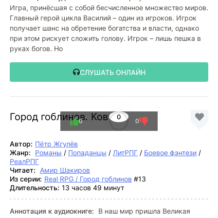
Игра, принёсшая с собой бесчисленное множество миров.
Главный герой цикла Василий – один из игроков. Игрок
получает шанс на обретение богатства и власти, однако
при этом рискует сложить голову. Игрок – лишь пешка в
руках богов. Но
СЛУШАТЬ ОНЛАЙН
Город гоблинов. Ковчег
0
0
0
Автор:
Пётр Жгулёв
Жанр:
Романы
/
Попаданцы
/
ЛитРПГ
/
Боевое фэнтези
/
РеалРПГ
Читает:
Амир Шакиров
Из серии:
Real RPG / Город гоблинов
#13
Длительность:
13 часов 49 минут
Аннотация к аудиокниге:
В наш мир пришла Великая