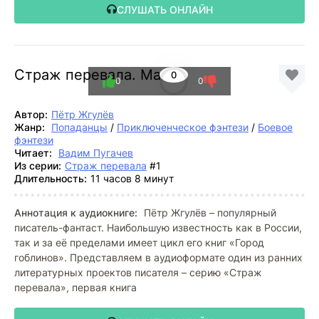
СЛУШАТЬ ОНЛАЙН
Страж перевала. Маг
0
0
0
Автор:
Пётр Жгулёв
Жанр:
Попаданцы
/
Приключенческое фэнтези
/
Боевое
фэнтези
Читает:
Вадим Пугачев
Из серии:
Страж перевала
#1
Длительность:
11 часов 8 минут
Аннотация к аудиокниге:
Пётр Жгулёв – популярный
писатель-фантаст. Наибольшую известность как в России,
так и за её пределами имеет цикл его книг «Город
гоблинов». Представляем в аудиоформате один из ранних
литературных проектов писателя – серию «Страж
перевала», первая книга