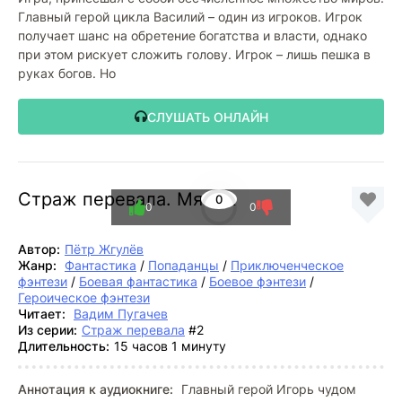
Главный герой цикла Василий – один из игроков. Игрок
получает шанс на обретение богатства и власти, однако
при этом рискует сложить голову. Игрок – лишь пешка в
руках богов. Но
СЛУШАТЬ ОНЛАЙН
Страж перевала. Мятеж
0
0
0
Автор:
Пётр Жгулёв
Жанр:
Фантастика
/
Попаданцы
/
Приключенческое
фэнтези
/
Боевая фантастика
/
Боевое фэнтези
/
Героическое фэнтези
Читает:
Вадим Пугачев
Из серии:
Страж перевала
#2
Длительность:
15 часов 1 минуту
Аннотация к аудиокниге:
Главный герой Игорь чудом