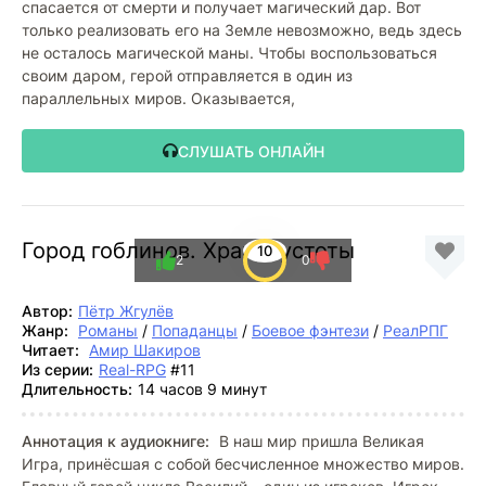
спасается от смерти и получает магический дар. Вот
только реализовать его на Земле невозможно, ведь здесь
не осталось магической маны. Чтобы воспользоваться
своим даром, герой отправляется в один из
параллельных миров. Оказывается,
СЛУШАТЬ ОНЛАЙН
Город гоблинов. Храм Пустоты
10
2
0
Автор:
Пётр Жгулёв
Жанр:
Романы
/
Попаданцы
/
Боевое фэнтези
/
РеалРПГ
Читает:
Амир Шакиров
Из серии:
Real-RPG
#11
Длительность:
14 часов 9 минут
Аннотация к аудиокниге:
В наш мир пришла Великая
Игра, принёсшая с собой бесчисленное множество миров.