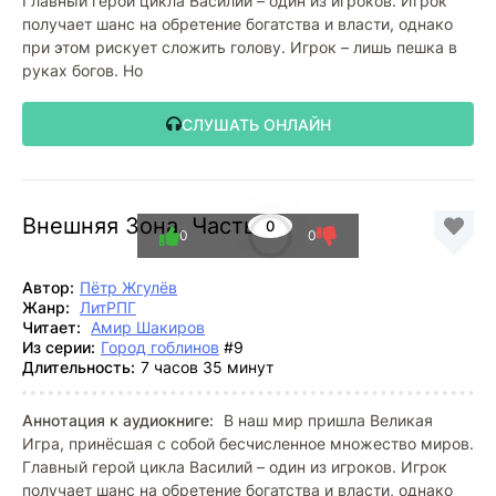
Главный герой цикла Василий – один из игроков. Игрок
получает шанс на обретение богатства и власти, однако
при этом рискует сложить голову. Игрок – лишь пешка в
руках богов. Но
СЛУШАТЬ ОНЛАЙН
Внешняя Зона. Часть 2
0
0
0
Автор:
Пётр Жгулёв
Жанр:
ЛитРПГ
Читает:
Амир Шакиров
Из серии:
Город гоблинов
#9
Длительность:
7 часов 35 минут
Аннотация к аудиокниге:
В наш мир пришла Великая
Игра, принёсшая с собой бесчисленное множество миров.
Главный герой цикла Василий – один из игроков. Игрок
получает шанс на обретение богатства и власти, однако