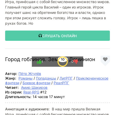
Игра, принёсшая с собой бесчисленное множество миров.
Главный герой цикла Василий – один из игроков. Игрок
получает шанс на обретение богатства и власти, однако
при этом рискует сложить голову. Игрок – лишь пешка в
руках богов. Но
СЛУШАТЬ ОНЛАЙН
Город гоблинов. Земной Доминион
10
1
0
Автор:
Пётр Жгулёв
Жанр:
Романы
/
Попаданцы
/
ЛитРПГ
/
Приключенческое
фэнтези
/
Боевое фэнтези
/
РеалРПГ
Читает:
Амир Шакиров
Из серии:
Real-RPG
#12
Длительность:
14 часов 17 минут
Аннотация к аудиокниге:
В наш мир пришла Великая
Игра, принёсшая с собой бесчисленное множество миров.