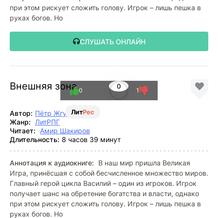
при этом рискует сложить голову. Игрок – лишь пешка в
руках богов. Но
СЛУШАТЬ ОНЛАЙН
Внешняя зона
0
0
1
Лит
Рес
Автор:
Пётр Жгулёв
Жанр:
ЛитРПГ
Читает:
Амир Шакиров
Длительность:
8 часов 39 минут
Аннотация к аудиокниге:
В наш мир пришла Великая
Игра, принёсшая с собой бесчисленное множество миров.
Главный герой цикла Василий – один из игроков. Игрок
получает шанс на обретение богатства и власти, однако
при этом рискует сложить голову. Игрок – лишь пешка в
руках богов. Но