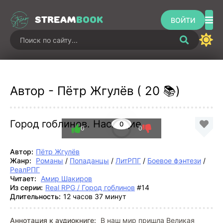
STREAM
BOOK
ВОЙТИ
Автор - Пётр Жгулёв ( 20 📚)
Город гоблинов. Наследие
0
0
0
Автор:
Пётр Жгулёв
Жанр:
Романы
/
Попаданцы
/
ЛитРПГ
/
Боевое фэнтези
/
РеалРПГ
Читает:
Амир Шакиров
Из серии:
Real RPG / Город гоблинов
#14
Длительность:
12 часов 37 минут
Аннотация к аудиокниге:
В наш мир пришла Великая