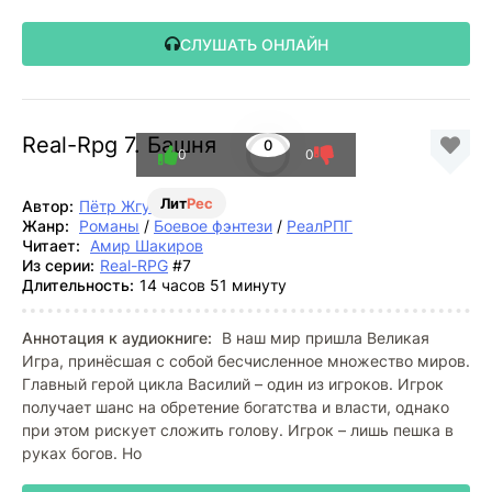
СЛУШАТЬ ОНЛАЙН
Real-Rpg 7. Башня
0
0
0
Лит
Рес
Автор:
Пётр Жгулёв
Жанр:
Романы
/
Боевое фэнтези
/
РеалРПГ
Читает:
Амир Шакиров
Из серии:
Real-RPG
#7
Длительность:
14 часов 51 минуту
Аннотация к аудиокниге:
В наш мир пришла Великая
Игра, принёсшая с собой бесчисленное множество миров.
Главный герой цикла Василий – один из игроков. Игрок
получает шанс на обретение богатства и власти, однако
при этом рискует сложить голову. Игрок – лишь пешка в
руках богов. Но