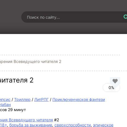
зрения Всеведущего читателя 2
читателя 2
0%
ипсис
/
Триллер
/
ЛитРПГ
/
Приключенческое фэнтези
Чабан
асов 29 минут
ения Всеведущего читателя
#2
18+
,
борьба за выживание
,
сверхспособности
,
эпическое