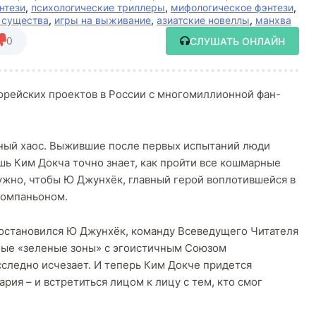
нтези
,
психологические триллеры
,
мифологическое фэнтези
,
 существа
,
игры на выживание
,
азиатские новеллы
,
манхва
0
СЛУШАТЬ ОНЛАЙН
рейских проектов в России с многомиллионной фан-
лный хаос. Выжившие после первых испытаний люди
ишь Ким Докча точно знает, как пройти все кошмарные
нужно, чтобы Ю Джунхёк, главный герой воплотившейся в
компаньоном.
е остановился Ю Джунхёк, команду Всеведущего Читателя
сные «зеленые зоны» с эгоистичным Союзом
следно исчезает. И теперь Ким Докче придется
рия – и встретиться лицом к лицу с тем, кто смог