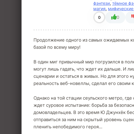
фэнтези
,
тёмное фэ
магия
,
мифические
0
0
Продолжение одного из самых ожидаемых ко
базой по всему миру!
В один миг привычный мир погрузился в по
могут лишь гадать, что ждет их дальше. И л
сценарии и остаться в живых. Но для этого 
реальность веб-новеллы, сделал его своим 
Однако на той стации сеульского метро, гд
ждет суровое испытание: борьба за безопа
домовладельцев. В это время Ю Джунхёк бес
отправиться за ним на скрытый уровень сцена
пленить непобедимого героя…