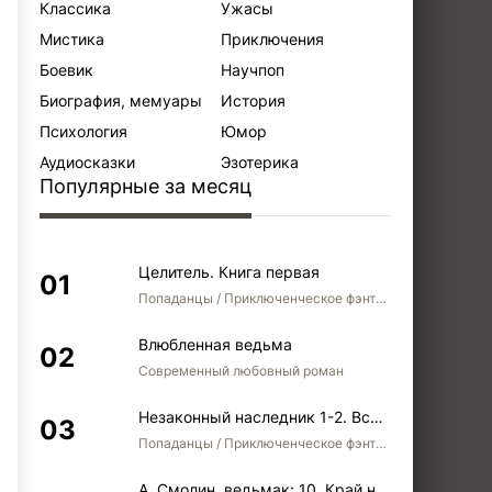
Классика
Ужасы
Мистика
Приключения
Боевик
Научпоп
Биография, мемуары
История
Психология
Юмор
Аудиосказки
Эзотерика
Популярные за месяц
Целитель. Книга первая
Попаданцы / Приключенческое фэнтези / Боевое фэнтези
Влюбленная ведьма
Современный любовный роман
Незаконный наследник 1-2. Вспомнить, кем был. Стать собой. Остаться собой
Попаданцы / Приключенческое фэнтези / Боевое фэнтези / Юмористическое фэнтези
А. Смолин, ведьмак: 10. Край неба