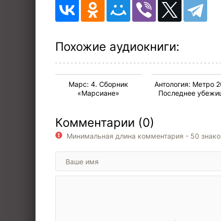
11
12
13
Похожие аудиокниги:
14
15
Марс: 4. Сборник
Антология: Метро 2
16
«Марсиане»
Последнее убежи
64.1
17
Комментарии (0)
18
Минимальная длина комментария - 50 знак
19