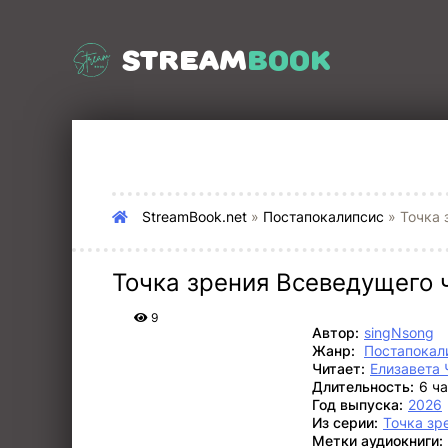
STREAM
BOOK
StreamBook.net
»
Постапокалипсис
» Точка 
Точка зрения Всеведущего 
9
Автор:
singNsong
Жанр:
Постапокал
Читает:
Елизавета 
Длительность:
6 ч
Год выпуска:
2026
Из серии:
Точка зр
Метки аудиокниги: