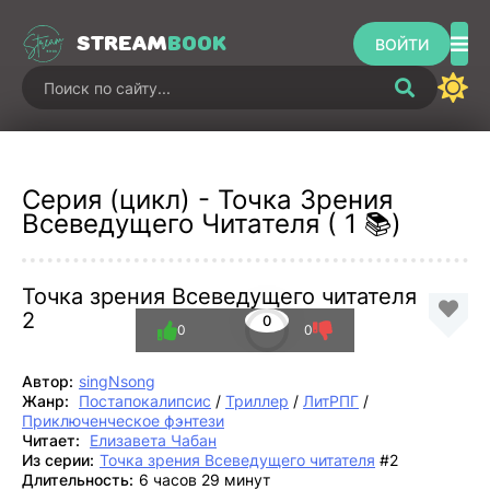
STREAM
BOOK
ВОЙТИ
Серия (цикл) - Точка Зрения
Всеведущего Читателя ( 1 📚)
Точка зрения Всеведущего читателя
2
0
0
0
Автор:
singNsong
Жанр:
Постапокалипсис
/
Триллер
/
ЛитРПГ
/
Приключенческое фэнтези
Читает:
Елизавета Чабан
Из серии:
Точка зрения Всеведущего читателя
#2
Длительность:
6 часов 29 минут