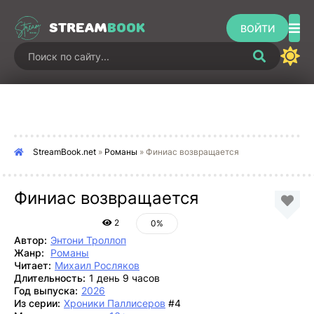
STREAM
BOOK
ВОЙТИ
StreamBook.net
»
Романы
» Финиас возвращается
Финиас возвращается
2
0%
Автор:
Энтони Троллоп
Жанр:
Романы
Читает:
Михаил Росляков
Длительность:
1 день 9 часов
Год выпуска:
2026
Из серии:
Хроники Паллисеров
#4