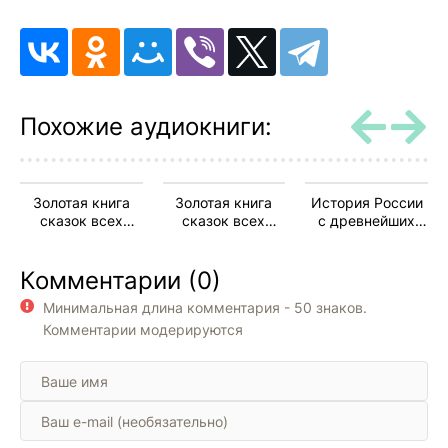
10
11
12
13
Похожие аудиокниги:
14
15
Золотая книга
Золотая книга
История России
16
сказок всех
сказок всех
с древнейших
стран и народов
стран и народов
времен. Книга-5.
17
Том 9 и 10
Комментарии (0)
18
Минимальная длина комментария - 50 знаков.
19
Комментарии модерируются
20
21
22
23