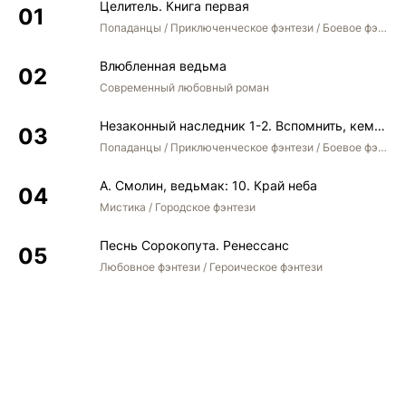
Целитель. Книга первая
37
Попаданцы / Приключенческое фэнтези / Боевое фэнтези
38
Влюбленная ведьма
39
Современный любовный роман
40
Незаконный наследник 1-2. Вспомнить, кем был. Стать собой. Остаться собой
41
Попаданцы / Приключенческое фэнтези / Боевое фэнтези / Юмористическое фэнтези
42
А. Смолин, ведьмак: 10. Край неба
43
Мистика / Городское фэнтези
44
Песнь Сорокопута. Ренессанс
45
Любовное фэнтези / Героическое фэнтези
46
47
48
49
50