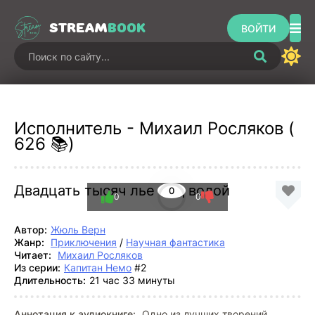
STREAM
BOOK
ВОЙТИ
Исполнитель - Михаил Росляков (
626 📚)
Двадцать тысяч лье под водой
0
0
0
Автор:
Жюль Верн
Жанр:
Приключения
/
Научная фантастика
Читает:
Михаил Росляков
Из серии:
Капитан Немо
#2
Длительность:
21 час 33 минуты
Аннотация к аудиокниге:
Одно из лучших творений