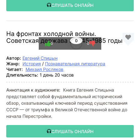
СЛУШАТЬ ОНЛАЙН
На фронтах холодной войны.
Советская держава в 1945-1985 годы
0
0
0
Автор:
Евгений Спицын
Жанр:
История
/
Познавательная литература
Читает:
Михаил Росляков
Длительность:
1 день 20 часов
Аннотация к аудиокниге:
Книга Евгения Спицына
представляет собой фундаментальный исторический
обзор, охватывающий ключевой период существования
СССР — от триумфа в Великой Отечественной войне до
начала Перестройки.
СЛУШАТЬ ОНЛАЙН