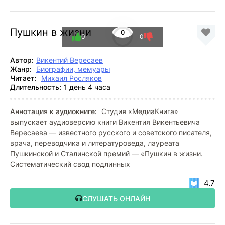
Пушкин в жизни
0
0
0
Автор:
Викентий Вересаев
Жанр:
Биографии, мемуары
Читает:
Михаил Росляков
Длительность:
1 день 4 часа
Аннотация к аудиокниге:
Студия «МедиаКнига»
выпускает аудиоверсию книги Викентия Викентьевича
Вересаева — известного русского и советского писателя,
врача, переводчика и литературоведа, лауреата
Пушкинской и Сталинской премий — «Пушкин в жизни.
Систематический свод подлинных
4.7
СЛУШАТЬ ОНЛАЙН