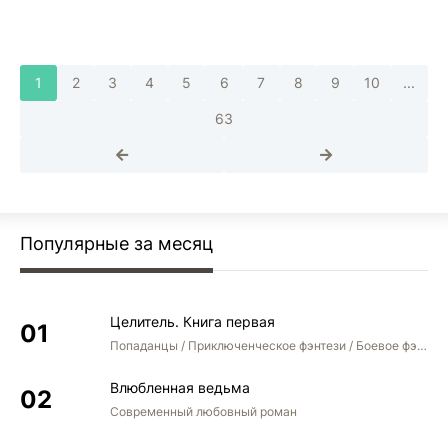
1
2
3
4
5
6
7
8
9
10
...
63
Популярные за месяц
Целитель. Книга первая
Попаданцы / Приключенческое фэнтези / Боевое фэнтези
Влюбленная ведьма
Современный любовный роман