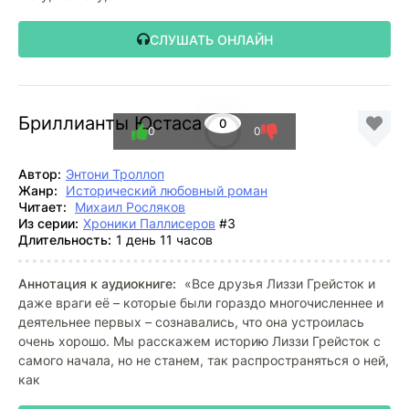
СЛУШАТЬ ОНЛАЙН
Бриллианты Юстаса
0
0
0
Автор:
Энтони Троллоп
Жанр:
Исторический любовный роман
Читает:
Михаил Росляков
Из серии:
Хроники Паллисеров
#3
Длительность:
1 день 11 часов
Аннотация к аудиокниге:
«Все друзья Лиззи Грейсток и
даже враги её – которые были гораздо многочисленнее и
деятельнее первых – сознавались, что она устроилась
очень хорошо. Мы расскажем историю Лиззи Грейсток с
самого начала, но не станем, так распространяться о ней,
как