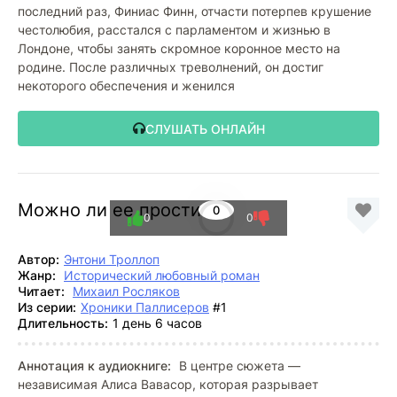
последний раз, Финиас Финн, отчасти потерпев крушение
честолюбия, расстался с парламентом и жизнью в
Лондоне, чтобы занять скромное коронное место на
родине. После различных треволнений, он достиг
некоторого обеспечения и женился
СЛУШАТЬ ОНЛАЙН
Можно ли ее простить?
0
0
0
Автор:
Энтони Троллоп
Жанр:
Исторический любовный роман
Читает:
Михаил Росляков
Из серии:
Хроники Паллисеров
#1
Длительность:
1 день 6 часов
Аннотация к аудиокниге:
В центре сюжета —
независимая Алиса Вавасор, которая разрывает