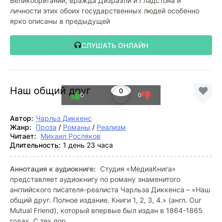
Великобритании, вражда Дизраэли и Гладстона и
личности этих обоих государственных людей особенно
ярко описаны в предыдущей
СЛУШАТЬ ОНЛАЙН
Наш общий друг
0
0
0
Автор:
Чарльз Диккенс
Жанр:
Проза
/
Романы
/
Реализм
Читает:
Михаил Росляков
Длительность:
1 день 23 часа
Аннотация к аудиокниге:
Студия «МедиаКнига»
представляет аудиокнигу по роману знаменитого
английского писателя-реалиста Чарльза Диккенса – «Наш
общий друг. Полное издание. Книги 1, 2, 3, 4.» (англ. Our
Mutual Friend), который впервые был издан в 1864-1865
годах. С тех пор