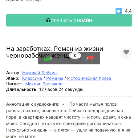
4.4
СЛУШАТЬ ОНЛАЙН
На заработках. Роман из жизни
чернорабочих женщин
0
0
0
Автор:
Николай Лейкин
Жанр:
Классика
/
Романы
/
Историческая проза
Читает:
Михаил Росляков
Длительность:
12 часов 24 секунды
Аннотация к аудиокниге:
« – По части мытья полов
работа, похоже, появляется. Сейчас предпраздничная
пора: в квартирах наводят чистоту — и полы драят, и окна
моют. Сегодня с утра уже приходили договариваться.
Несколько женщин — с пяток — ушли на поденную, а я не
могу, не могу,