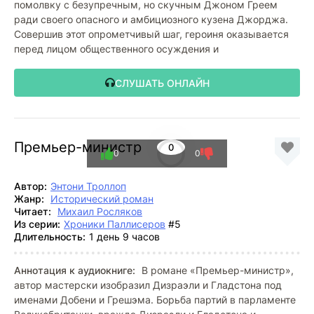
помолвку с безупречным, но скучным Джоном Греем
ради своего опасного и амбициозного кузена Джорджа.
Совершив этот опрометчивый шаг, героиня оказывается
перед лицом общественного осуждения и
СЛУШАТЬ ОНЛАЙН
Премьер-министр
0
0
0
Автор:
Энтони Троллоп
Жанр:
Исторический роман
Читает:
Михаил Росляков
Из серии:
Хроники Паллисеров
#5
Длительность:
1 день 9 часов
Аннотация к аудиокниге:
В романе «Премьер-министр»,
автор мастерски изобразил Дизраэли и Гладстона под
именами Добени и Грешэма. Борьба партий в парламенте