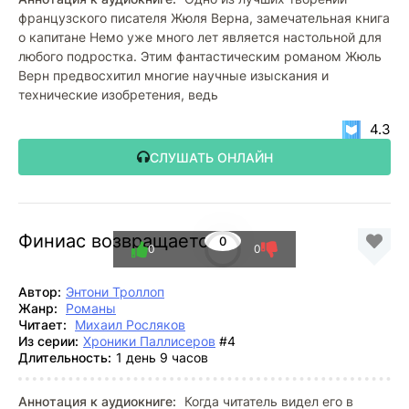
французского писателя Жюля Верна, замечательная книга
о капитане Немо уже много лет является настольной для
любого подростка. Этим фантастическим романом Жюль
Верн предвосхитил многие научные изыскания и
технические изобретения, ведь
4.3
СЛУШАТЬ ОНЛАЙН
Финиас возвращается
0
0
0
Автор:
Энтони Троллоп
Жанр:
Романы
Читает:
Михаил Росляков
Из серии:
Хроники Паллисеров
#4
Длительность:
1 день 9 часов
Аннотация к аудиокниге:
Когда читатель видел его в