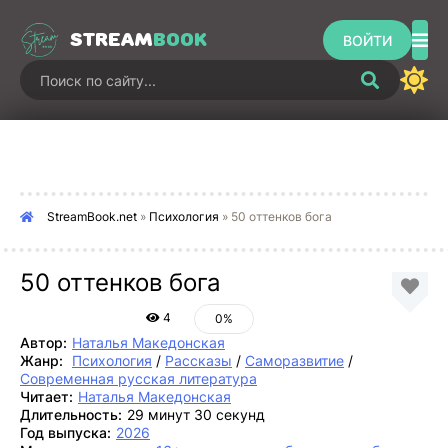
STREAM
BOOK
ВОЙТИ
StreamBook.net
»
Психология
» 50 оттенков бога
50 оттенков бога
4
0%
Автор:
Наталья Македонская
Жанр:
Психология
/
Рассказы
/
Саморазвитие
/
Современная русская литература
Читает:
Наталья Македонская
Длительность:
29 минут 30 секунд
Год выпуска:
2026