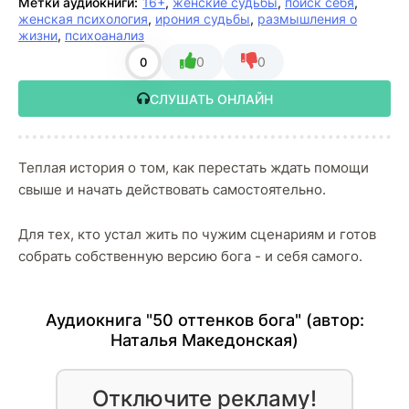
Метки аудиокниги:
16+
,
женские судьбы
,
поиск себя
,
женская психология
,
ирония судьбы
,
размышления о
жизни
,
психоанализ
0
0
0
СЛУШАТЬ ОНЛАЙН
Теплая история о том, как перестать ждать помощи
свыше и начать действовать самостоятельно.
Для тех, кто устал жить по чужим сценариям и готов
собрать собственную версию бога - и себя самого.
Аудиокнига "50 оттенков бога" (автор:
Наталья Македонская
)
Отключите рекламу!