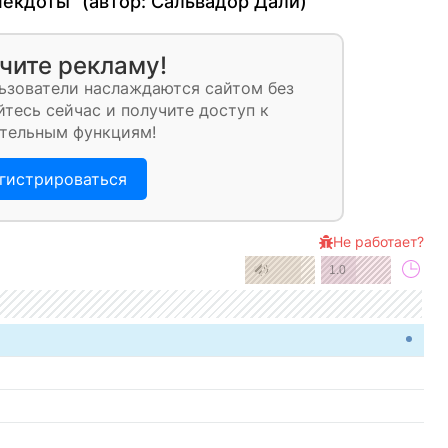
некдоты" (автор:
Сальвадор Дали
)
чите рекламу!
ьзователи наслаждаются сайтом без
тесь сейчас и получите доступ к
тельным функциям!
гистрироваться
Не работает?
1.0