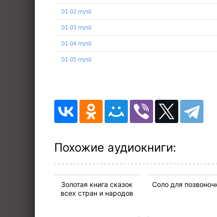
01 02 mysli
01 03 mysli
01 04 mysli
01 05 mysli
02 nekotorye iz nazvaniy rabot dali
03 za i protiv
04 ekstsentrichnye vyhodki dali
05 dalinyus
06 publichnye lektsii dali
Похожие аудиокниги:
Золотая книга сказок
Соло для позвоноч
всех стран и народов