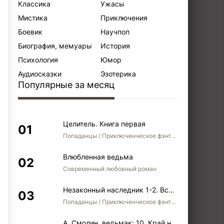
Классика
Ужасы
Мистика
Приключения
Боевик
Научпоп
Биография, мемуары
История
Психология
Юмор
Аудиосказки
Эзотерика
Популярные за месяц
Целитель. Книга первая
Попаданцы / Приключенческое фэнтези / Боевое фэнтези
Влюбленная ведьма
Современный любовный роман
Незаконный наследник 1-2. Вспомнить, кем был. Стать собой. Остаться собой
Попаданцы / Приключенческое фэнтези / Боевое фэнтези / Юмористическое фэнтези
А. Смолин, ведьмак: 10. Край неба