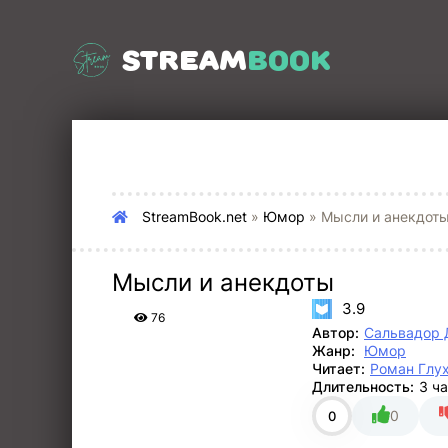
STREAM
BOOK
StreamBook.net
»
Юмор
» Мысли и анекдот
Мысли и анекдоты
3.9
76
Автор:
Сальвадор 
Жанр:
Юмор
Читает:
Роман Глу
Длительность:
3 ч
0
0