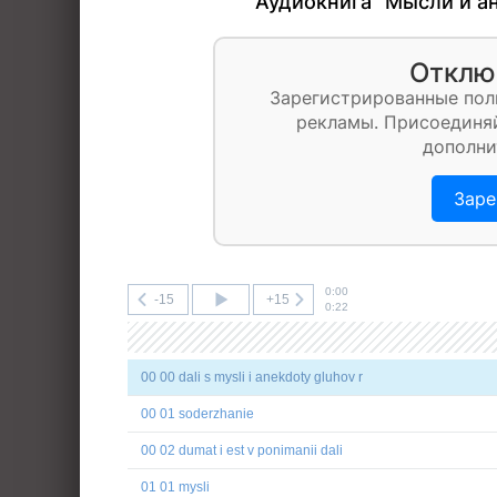
Аудиокнига "Мысли и а
Отклю
Зарегистрированные пол
рекламы. Присоединяй
дополни
Заре
0:00
-15
+15
0:22
00 00 dali s mysli i anekdoty gluhov r
00 01 soderzhanie
00 02 dumat i est v ponimanii dali
01 01 mysli