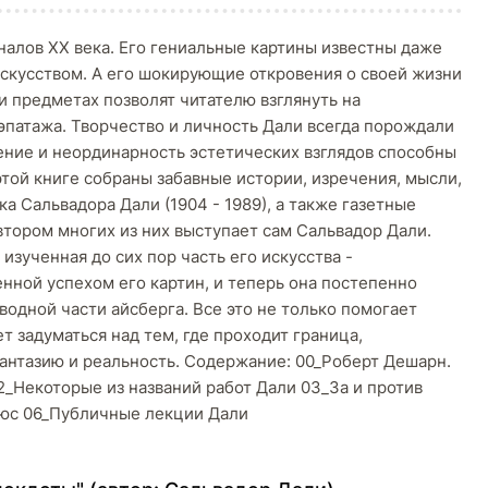
налов XX века. Его гениальные картины известны даже
искусством. А его шокирующие откровения о своей жизни
 предметах позволят читателю взглянуть на
патажа. Творчество и личность Дали всегда порождали
дение и неординарность эстетических взглядов способны
этой книге собраны забавные истории, изречения, мысли,
 Сальвадора Дали (1904 - 1989), а также газетные
втором многих из них выступает сам Сальвадор Дали.
изученная до сих пор часть его искусства -
нной успехом его картин, и теперь она постепенно
водной части айсберга. Все это не только помогает
т задуматься над тем, где проходит граница,
антазию и реальность. Содержание: 00_Роберт Дешарн.
2_Некоторые из названий работ Дали 03_За и против
юс 06_Публичные лекции Дали