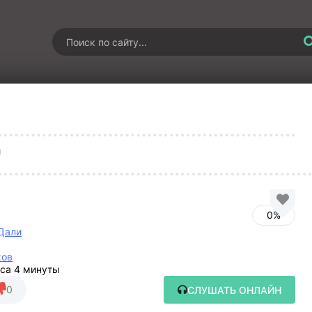
ы
0%
Дали
хов
аса 4 минуты
0
СЛУШАТЬ ОНЛАЙН