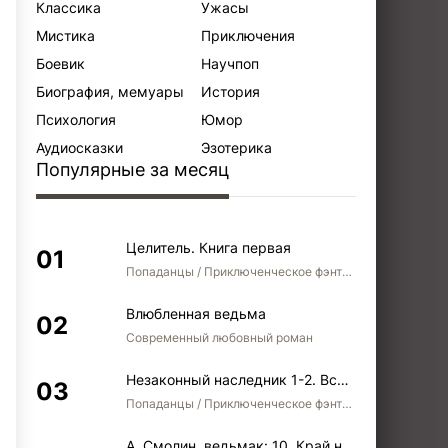
Классика
Ужасы
Мистика
Приключения
Боевик
Научпоп
Биография, мемуары
История
Психология
Юмор
Аудиосказки
Эзотерика
Популярные за месяц
Целитель. Книга первая
Попаданцы / Приключенческое фэнтези / Боевое фэнтези
Влюбленная ведьма
Современный любовный роман
Незаконный наследник 1-2. Вспомнить, кем был. Стать собой. Остаться собой
Попаданцы / Приключенческое фэнтези / Боевое фэнтези / Юмористическое фэнтези
А. Смолин, ведьмак: 10. Край неба