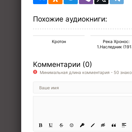
Похожие аудиокниги:
Кротон
Река Хронос:
1.Наследник (191
1914г.); 2. Штур
Дюльбера (1917г.
Комментарии (0)
3.Возвращение 
Трапезунда (1917г
Минимальная длина комментария - 50 знак