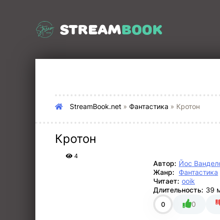
STREAM
BOOK
StreamBook.net
»
Фантастика
» Кротон
Кротон
4
Автор:
Йос Вандел
Жанр:
Фантастика
Читает:
ooik
Длительность:
39 
0
0