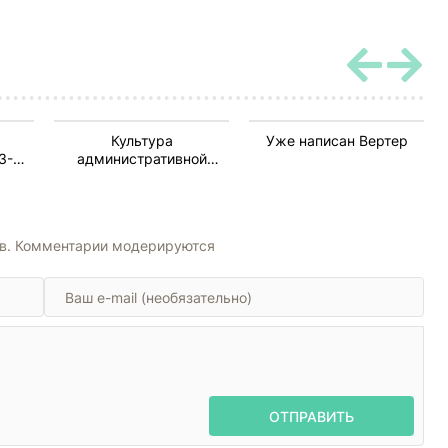
Культура
Уже написан Вертер
3-
административной
м
деятельности (ВП СССР)
);
из
.)
ов. Комментарии модерируются
ОТПРАВИТЬ