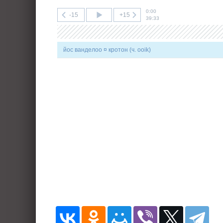
0:00
-15
+15
39:33
йос ванделоо ¤ кротон (ч. ooik)