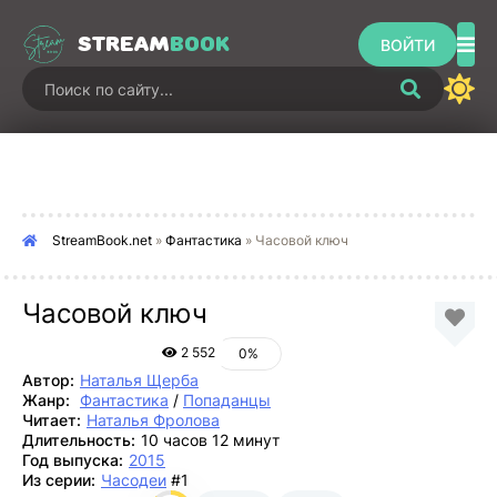
STREAM
BOOK
ВОЙТИ
StreamBook.net
»
Фантастика
» Часовой ключ
Часовой ключ
2 552
0%
Автор:
Наталья Щерба
Жанр:
Фантастика
/
Попаданцы
Читает:
Наталья Фролова
Длительность:
10 часов 12 минут
Год выпуска:
2015
Из серии:
Часодеи
#1