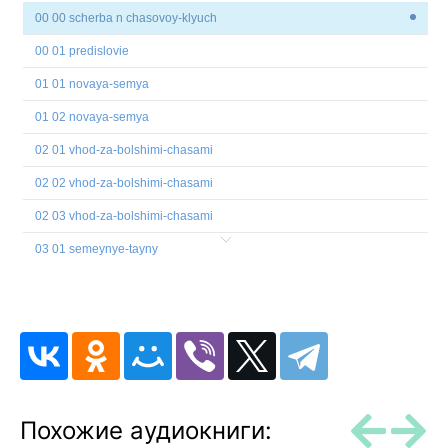
00 00 scherba n chasovoy-klyuch
00 01 predislovie
01 01 novaya-semya
01 02 novaya-semya
02 01 vhod-za-bolshimi-chasami
02 02 vhod-za-bolshimi-chasami
02 03 vhod-za-bolshimi-chasami
03 01 semeynye-tayny
03 02 semeynye-tayny
03 03 semeynye-tayny
04 01 chasovoe-zele
04 02 chasovoe-zele
05 01 perehod
Похожие аудиокниги:
05 02 perehod