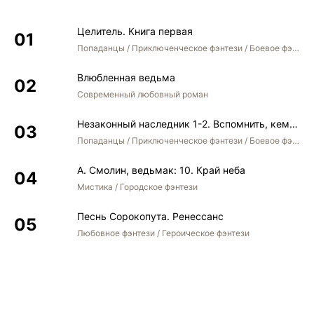
19 02 tayna-rubinovogo-klyucha
Целитель. Книга первая
19 03 tayna-rubinovogo-klyucha
Попаданцы / Приключенческое фэнтези / Боевое фэнтези
20 01 tainstvennaya-neznakomka
Влюбленная ведьма
20 02 tainstvennaya-neznakomka
Современный любовный роман
21 01 chasovoy-krug
Незаконный наследник 1-2. Вспомнить, кем был. Стать собой. Остаться собой
21 02 chasovoy-krug
Попаданцы / Приключенческое фэнтези / Боевое фэнтези / Юмористическое фэнтези
А. Смолин, ведьмак: 10. Край неба
Мистика / Городское фэнтези
Песнь Сорокопута. Ренессанс
Любовное фэнтези / Героическое фэнтези