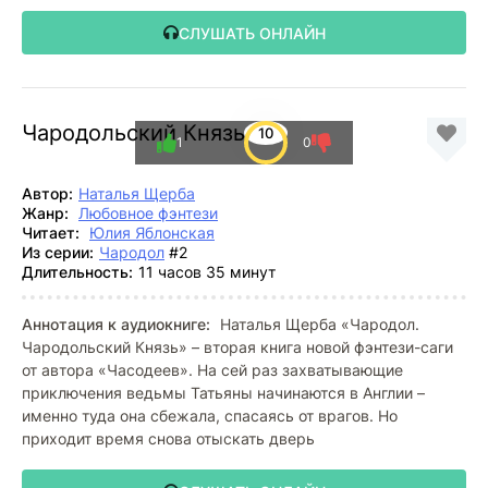
СЛУШАТЬ ОНЛАЙН
Чародольский Князь
10
1
0
Автор:
Наталья Щерба
Жанр:
Любовное фэнтези
Читает:
Юлия Яблонская
Из серии:
Чародол
#2
Длительность:
11 часов 35 минут
Аннотация к аудиокниге:
Наталья Щерба «Чародол.
Чародольский Князь» – вторая книга новой фэнтези-саги
от автора «Часодеев». На сей раз захватывающие
приключения ведьмы Татьяны начинаются в Англии –
именно туда она сбежала, спасаясь от врагов. Но
приходит время снова отыскать дверь