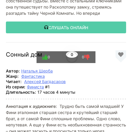
собственной судьбы. Вместе с остальными ключниками
она путешествует по Расколотому замку, стремясь
разгадать тайну Черной Комнаты. Но впереди
СЛУШАТЬ ОНЛАЙН
Сонный дом
0
0
0
Автор:
Наталья Щерба
Жанр:
Фантастика
Читает:
Алексей Багдасаров
Из серии:
Финиста
#1
Длительность:
17 часов 4 минуты
Аннотация к аудиокниге:
Трудно быть самой младшей! У
Фини эталонная старшая сестра и крутейший старший
брат, а от самой Фини сплошные проблемы. Одно слово,
непутевая. А еще у Фини есть необыкновенная странность
– она может заснуть и проснуться только через