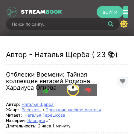
STREAM
BOOK
ВОЙТИ
Автор - Наталья Щерба ( 23 📚)
Отблески Времени: Тайная
коллекция янтарий Родиона
Хардиуса Огнева
8
4
1
Автор:
Наталья Щерба
Жанр:
Рассказы
/
Приключенческое фэнтези
Читает:
Наталья Терешкова
Из серии:
Часодеи
#1
Длительность:
2 часа 1 минуту