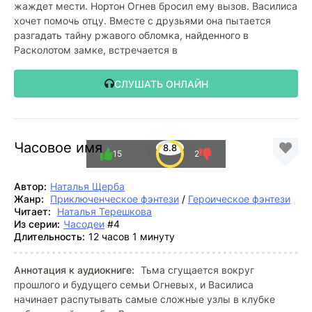
жаждет мести. Нортон Огнев бросил ему вызов. Василиса
хочет помочь отцу. Вместе с друзьями она пытается
разгадать тайну ржавого обломка, найденного в
Расколотом замке, встречается в
СЛУШАТЬ ОНЛАЙН
Часовое имя
8.8
15
2
Автор:
Наталья Щерба
Жанр:
Приключенческое фэнтези
/
Героическое фэнтези
Читает:
Наталья Терешкова
Из серии:
Часодеи
#4
Длительность:
12 часов 1 минуту
Аннотация к аудиокниге:
Тьма сгущается вокруг
прошлого и будущего семьи Огневых, и Василиса
начинает распутывать самые сложные узлы в клубке