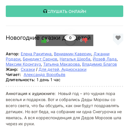
СЛУШАТЬ ОНЛАЙН
Новогодние сказки для детей
0
0
0
Автор:
Елена Ракитина
,
Вениамин Каверин
,
Джанни
Родари
,
Бенедикт Сарнов
,
Наталья Щерба
,
Йозеф Лада
,
Максим Кронгауз
,
Татьяна Макарова
,
Владимир Благов
Жанр:
Сказки
/
Для детей, Аудиосказки
Читает:
Александр Воробьёв
Длительность:
1 день 1 час
Аннотация к аудиокниге:
Новый год – это чудная пора
веселья и подарков. Вот и собрались Деды Морозы со
всего света, что бы обсудить, как они будут поздравлять
детишек. Но вот беда, на собрание ни одна Снегурочка не
явилась. А вся корреспонденция для Дедов Морозов шла
через их руки.