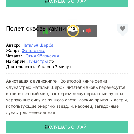
СЛУШАТЬ ОНЛАЙН
Полет сквозь камни
10
3
0
Автор:
Наталья Щерба
Жанр:
Фантастика
Читает:
Юлия Яблонская
Из серии:
Лунастры
#2
Длительность:
9 часов 7 минут
Аннотация к аудиокниге:
Во второй книге серии
«Лунастры» Натальи Щербы читатели вновь перенесутся
в таинственный мир, в котором живут крылатые лунаты,
черпающие силу из лунного света, ловкие прыгуны астры,
использующие энергию звезд, и, наконец, загадочные
лунастры. Невероятная
СЛУШАТЬ ОНЛАЙН