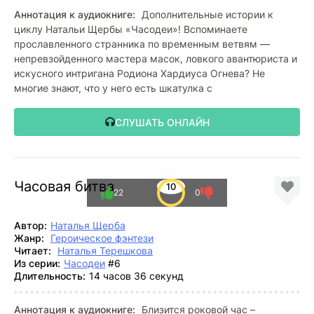
Аннотация к аудиокниге:
Дополнительные истории к
циклу Натальи Щербы «Часодеи»! Вспоминаете
прославленного странника по временным ветвям —
непревзойденного мастера масок, ловкого авантюриста и
искусного интригана Родиона Хардиуса Огнева? Не
многие знают, что у него есть шкатулка с
СЛУШАТЬ ОНЛАЙН
Часовая битва
10
22
0
Автор:
Наталья Щерба
Жанр:
Героическое фэнтези
Читает:
Наталья Терешкова
Из серии:
Часодеи
#6
Длительность:
14 часов 36 секунд
Аннотация к аудиокниге:
Близится роковой час –