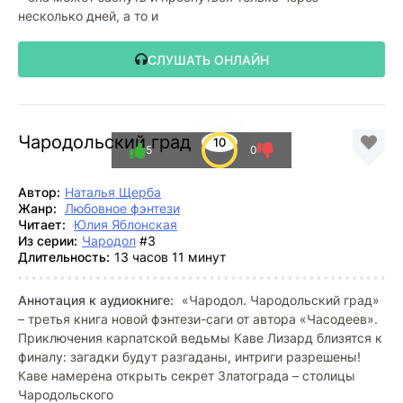
несколько дней, а то и
СЛУШАТЬ ОНЛАЙН
Чародольский град
10
5
0
Автор:
Наталья Щерба
Жанр:
Любовное фэнтези
Читает:
Юлия Яблонская
Из серии:
Чародол
#3
Длительность:
13 часов 11 минут
Аннотация к аудиокниге:
«Чародол. Чародольский град»
– третья книга новой фэнтези-саги от автора «Часодеев».
Приключения карпатской ведьмы Каве Лизард близятся к
финалу: загадки будут разгаданы, интриги разрешены!
Каве намерена открыть секрет Златограда – столицы
Чародольского