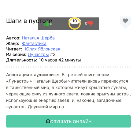
Шаги в пустоте
10
3
0
Автор:
Наталья Щерба
Жанр:
Фантастика
Читает:
Юлия Яблонская
Из серии:
Лунастры
#3
Длительность:
10 часов 42 минуты
Аннотация к аудиокниге:
В третьей книге серии
«Лунастры» Натальи Щербы читатели вновь перенесутся
в таинственный мир, в котором живут крылатые лунаты,
черпающие силу из лунного света, ловкие прыгуны астры,
использующие энергию звезд, и, наконец, загадочные
лунастры.Двуликий мир на
СЛУШАТЬ ОНЛАЙН