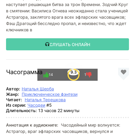
наступает решающая битва за трон Времени. Зодчий Круг
в смятении: Василиса Огнева неожиданно стала ученицей
Астрагора, заклятого врага всех эфларских часовщиков;
Фэш Драгоций бесследно пропал, и неизвестно, что ждет
ключников в
СЛУШАТЬ ОНЛАЙН
Часограмма
9.3
14
1
Автор:
Наталья Щерба
Жанр:
Приключенческое фэнтези
Читает:
Наталья Терешкова
Из серии:
Часодеи
#5
Длительность:
13 часов 22 минуты
Аннотация к аудиокниге:
Часодейный мир волнуется:
Астрагор, враг эфларских часовщиков, вернулся и