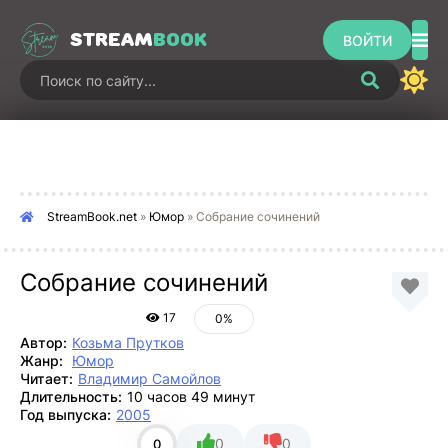
STREAM
BOOK
ВОЙТИ
StreamBook.net
»
Юмор
» Собрание сочинений
Собрание сочинений
17
0%
Автор:
Козьма Прутков
Жанр:
Юмор
Читает:
Владимир Самойлов
Длительность:
10 часов 49 минут
Год выпуска:
2005
0
0
0