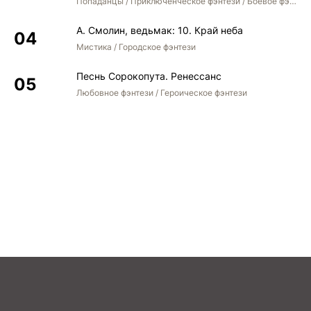
Попаданцы / Приключенческое фэнтези / Боевое фэнтези / Юмористическое фэнтези
042
А. Смолин, ведьмак: 10. Край неба
043
Мистика / Городское фэнтези
044
Песнь Сорокопута. Ренессанс
045
Любовное фэнтези / Героическое фэнтези
046
047
048
049
050
051
052
053
054
055