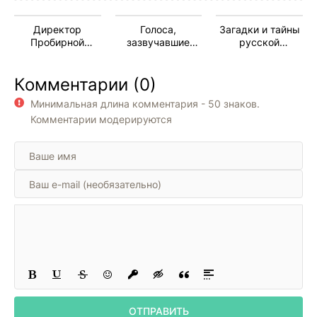
015
Директор
Голоса,
Загадки и тайны
016
Пробирной
зазвучавшие
русской
палатки
вновь
литературы на
017
Радио России (89
Комментарии (0)
передач)
018
Минимальная длина комментария - 50 знаков.
019
Комментарии модерируются
020
021
022
023
024
025
026
027
ОТПРАВИТЬ
028