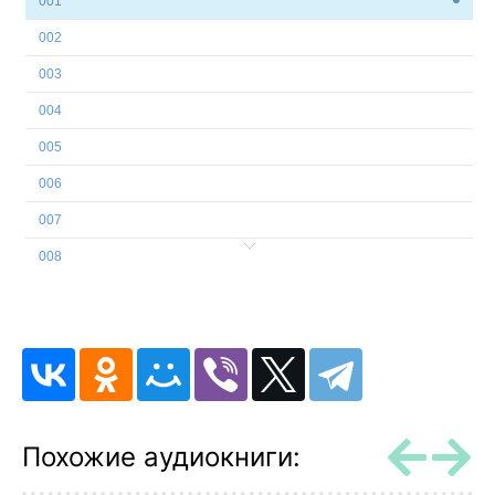
001
002
003
004
005
006
007
008
009
010
011
012
013
Похожие аудиокниги:
014