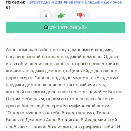
Из серии:
Непригодный для Академии Владыки Демонов
#1
0
0
0
СЛУШАТЬ ОНЛАЙН
Анос помешал войне между демонами и людьми,
организованной ложным владыкой демонов. Однако
из-за объявления внезапного второго пришествия и
кончины владыки демонов, в Дильхейде до сих пор
царит смута. Словно подгадав момент, в «Академии
владыки демонов» появляется новый учитель,
который на самом деле является Носгалией — Богом-
Отцом Небесным, одним из столпов расы богов и
врагов Аноса ещё со времён мифической эпохи.
"Открою мудрость я тебе божественную, Тиран-
Владыка Демонов Анос Волдигод. В Академии этой
пребывает... новое божье дитя, что разразит тебя." И