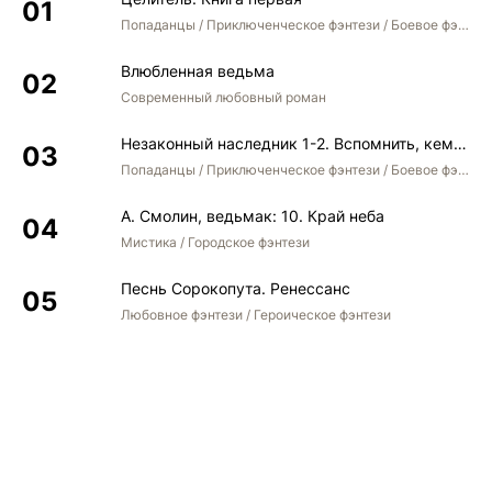
Попаданцы / Приключенческое фэнтези / Боевое фэнтези
38-vladyka-demonov-v04-1-glava-36
Влюбленная ведьма
39-vladyka-demonov-v04-1-glava-37
Современный любовный роман
40-vladyka-demonov-v04-1-glava-38
Незаконный наследник 1-2. Вспомнить, кем был. Стать собой. Остаться собой
41-vladyka-demonov-v04-1-posleslovie-avtora
Попаданцы / Приключенческое фэнтези / Боевое фэнтези / Юмористическое фэнтези
А. Смолин, ведьмак: 10. Край неба
Мистика / Городское фэнтези
Песнь Сорокопута. Ренессанс
Любовное фэнтези / Героическое фэнтези