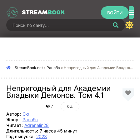
STREAM
BOOK
ВОЙТИ
StreamBook.net
»
Ранобэ
» Непригодный для Академии Владыки Демонов. Том 4.1
Непригодный для Академии
Владыки Демонов. Том 4.1
7
0%
Автор:
Сю
Жанр:
Ранобэ
Читает:
Adrenalin28
Длительность:
7 часов 45 минут
Год выпуска:
2023