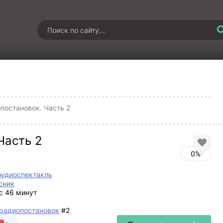
постановок. Часть 2
Часть 2
0%
в
Аудиоспектакль
сник
ас 46 минут
радиопостановок
#2