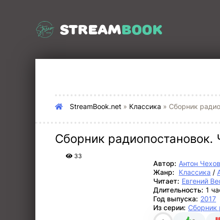
STREAM
BOOK
StreamBook.net
»
Классика
» Сборник радио
Сборник радиопостановок. 
33
Автор:
Антон Чехо
Жанр:
Классика
/
Читает:
Евгений Ве
Длительность:
1 ч
Год выпуска:
2017
Из серии:
Сборник 