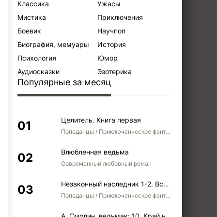
Классика
Ужасы
Мистика
Приключения
Боевик
Научпоп
Биография, мемуары
История
Психология
Юмор
Аудиосказки
Эзотерика
Популярные за месяц
Целитель. Книга первая
Попаданцы / Приключенческое фэнтези / Боевое фэнтези
Влюбленная ведьма
Современный любовный роман
Незаконный наследник 1-2. Вспомнить, кем был. Стать собой. Остаться собой
Попаданцы / Приключенческое фэнтези / Боевое фэнтези / Юмористическое фэнтези
А. Смолин, ведьмак: 10. Край неба