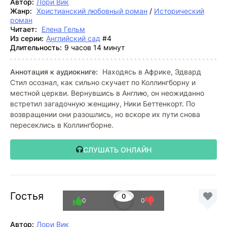
Автор:
Лори Вик
Жанр:
Христианский любовный роман
/
Исторический
роман
Читает:
Елена Гельм
Из серии:
Английский сад
#4
Длительность:
9 часов 14 минут
Аннотация к аудиокниге:
Находясь в Африке, Эдвард
Стил осознал, как сильно скучает по Коллингборну и
местной церкви. Вернувшись в Англию, он неожиданно
встретил загадочную женщину, Ники Беттенкорт. По
возвращении они разошлись, но вскоре их пути снова
пересеклись в Коллингборне.
СЛУШАТЬ ОНЛАЙН
Гостья
0
0
0
Автор:
Лори Вик