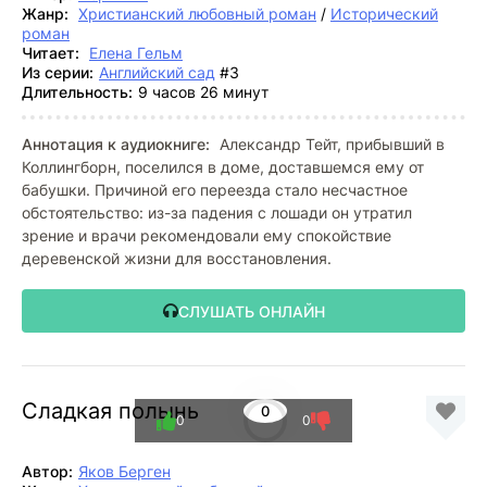
Жанр:
Христианский любовный роман
/
Исторический
роман
Читает:
Елена Гельм
Из серии:
Английский сад
#3
Длительность:
9 часов 26 минут
Аннотация к аудиокниге:
Александр Тейт, прибывший в
Коллингборн, поселился в доме, доставшемся ему от
бабушки. Причиной его переезда стало несчастное
обстоятельство: из-за падения с лошади он утратил
зрение и врачи рекомендовали ему спокойствие
деревенской жизни для восстановления.
СЛУШАТЬ ОНЛАЙН
Сладкая полынь
0
0
0
Автор:
Яков Берген