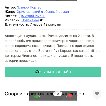
Автор:
Элинор Портер
Жанр:
Христианский любовный роман
Читает:
Дмитрий Рыбин
Из серии:
Поллианна
#1
Длительность:
7 часов 42 минуты
Аннотация к аудиокниге:
Роман делится на 2 части. В
первой события происходят примерно через два года
после перелома позвоночника. Поллианне приходится
переехать на лето в Бостон к Рут Кэрью, так как её тёте с
доктором Чилтоном приходится уехать. Вторая часть
истории происходит
СЛУШАТЬ ОНЛАЙН
Сборник христианских рассказов
0
0
0