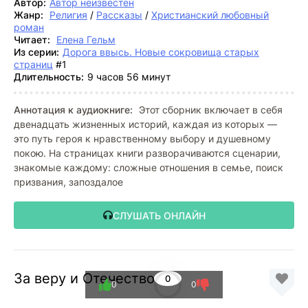
Автор:
Автор неизвестен
Жанр:
Религия
/
Рассказы
/
Христианский любовный
роман
Читает:
Елена Гельм
Из серии:
Дорога ввысь. Новые сокровища старых
страниц
#1
Длительность:
9 часов 56 минут
Аннотация к аудиокниге:
Этот сборник включает в себя
двенадцать жизненных историй, каждая из которых —
это путь героя к нравственному выбору и душевному
покою. На страницах книги разворачиваются сценарии,
знакомые каждому: сложные отношения в семье, поиск
призвания, запоздалое
СЛУШАТЬ ОНЛАЙН
За веру и Отечество
0
0
0