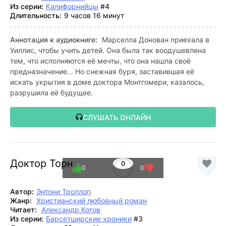
Из серии:
Калифорнийцы
#4
Длительность:
9 часов 16 минут
Аннотация к аудиокниге:
Марселла Донован приехала в
Уиллис, чтобы учить детей. Она была так воодушевлена
тем, что исполняются её мечты, что она нашла своё
предназначение... Но снежная буря, заставившая её
искать укрытия в доме доктора Монтгомери, казалось,
разрушила её будущее.
СЛУШАТЬ ОНЛАЙН
Доктор Торн
0
0
0
Автор:
Энтони Троллоп
Жанр:
Христианский любовный роман
Читает:
Александр Котов
Из серии:
Барсетширские хроники
#3