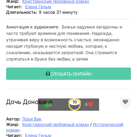
Жанр:
Христианский любовный роман
Читает:
Елена Гельм
Длительность:
9 часов 31 минуту
Аннотация к аудиокниге:
Божьи задумки загадочны и
часто требуют времени для понимания. Надежда,
утрачивая веру в возможность счастья, неожиданно
находит глубокую и честную любовь, которая, к
сожалению, оказывается запретной. Она стремится
спрятаться в браке без любви, а затем
СЛУШАТЬ ОНЛАЙН
Дочь Донована
10
2
0
Автор:
Лори Вик
Жанр:
Христианский любовный роман
/
Исторический
роман
Читает:
Елена Гельм