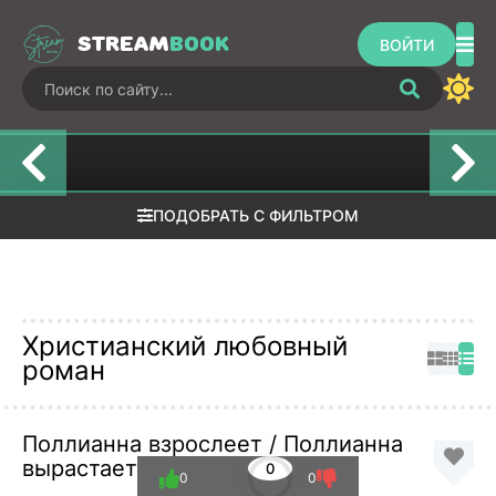
STREAM
BOOK
ВОЙТИ
А. Смолин,
Влюбленная
Новое
ведьмак: 10.
ведьма
назначение
Край неба
ПОДОБРАТЬ С ФИЛЬТРОМ
Христианский любовный
роман
Поллианна взрослеет / Поллианна
вырастает
0
0
0