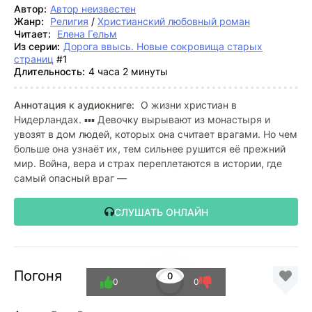
Автор:
Автор неизвестен
Жанр:
Религия
/
Христианский любовный роман
Читает:
Елена Гельм
Из серии:
Дорога ввысь. Новые сокровища старых
страниц
#1
Длительность:
4 часа 2 минуты
Аннотация к аудиокниге:
О жизни христиан в
Нидерландах. ▪️▪️▪️ Девочку вырывают из монастыря и
увозят в дом людей, которых она считает врагами. Но чем
больше она узнаёт их, тем сильнее рушится её прежний
мир. Война, вера и страх переплетаются в истории, где
самый опасный враг —
СЛУШАТЬ ОНЛАЙН
Погоня
0
0
0