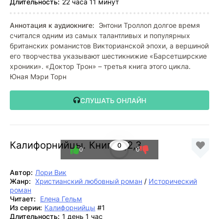
Длительность:
22 часа 11 минут
Аннотация к аудиокниге:
Энтони Троллоп долгое время
считался одним из самых талантливых и популярных
британских романистов Викторианской эпохи, а вершиной
его творчества указывают шестикнижие «Барсетширские
хроники». «Доктор Трон» – третья книга этого цикла.
Юная Мэри Торн
СЛУШАТЬ ОНЛАЙН
Калифорнийцы. Книги 1,2,3
0
0
0
Автор:
Лори Вик
Жанр:
Христианский любовный роман
/
Исторический
роман
Читает:
Елена Гельм
Из серии:
Калифорнийцы
#1
Длительность:
1 день 1 час