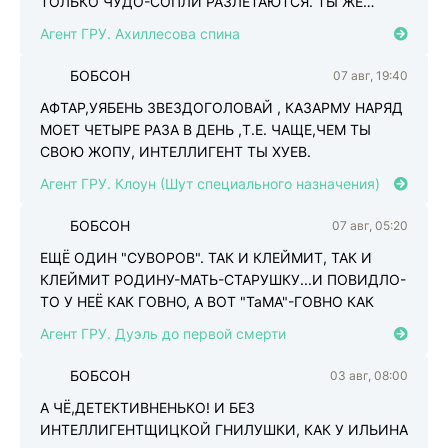
ТОЛЬКО ЧУДО-СОПЛИ РАЗЛЕТАЮТСЯ. ТЫ ЖЕ
ФУФЛОГОН,ШУРИК,
Агент ГРУ. Ахиллесова спина
БОБСОН
07 авг, 19:40
Б
АФТАР,УЯБЕНЬ ЗВЕЗДОГОЛОВАЙ , КАЗАРМУ НАРЯД
МОЕТ ЧЕТЫРЕ РАЗА В ДЕНЬ ,Т.Е. ЧАЩЕ,ЧЕМ ТЫ
СВОЮ ЖОПУ, ИНТЕЛЛИГЕНТ ТЫ ХУЕВ.
Агент ГРУ. Клоун (Шут специального назначения)
БОБСОН
07 авг, 05:20
Б
ЕЩЁ ОДИН "СУВОРОВ". ТАК И КЛЕЙМИТ, ТАК И
КЛЕЙМИТ РОДИНУ-МАТЬ-СТАРУШКУ...И ПОВИДЛО-
ТО У НЕЁ КАК ГОВНО, А ВОТ "ТаМА"-ГОВНО КАК
Агент ГРУ. Дуэль до первой смерти
БОБСОН
03 авг, 08:00
Б
А ЧЁ,ДЕТЕКТИВНЕНЬКО! И БЕЗ
ИНТЕЛЛИГЕНТЩИЦКОЙ ГНИЛУШКИ, КАК У ИЛЬИНА