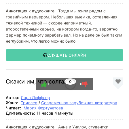
Аннотация к аудиокниге:
Тогда мы жили рядом с
гравийным карьером. Небольшая выемка, оставленная
тяжелой техникой — скорее неприметный,
второстепенный карьер, на котором когда-то, вероятно,
фермер понемногу зарабатывал. Но на деле он был таким
неглубоким, что легко можно было
СЛУШАТЬ ОНЛАЙН
Скажи им, что солгала
0
0
0
Автор:
Лора Леффлер
Жанр:
Триллер
/
Современная зарубежная литература
Читает:
Мария Фортунатова
Длительность:
11 часов 4 минуты
Аннотация к аудиокниге:
Анна и Уиллоу, студентки