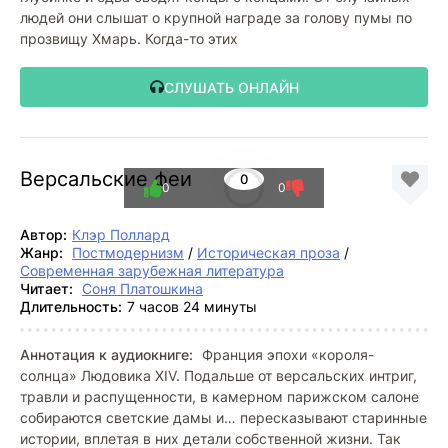
людей они слышат о крупной награде за голову пумы по
прозвищу Хмарь. Когда-то этих
СЛУШАТЬ ОНЛАЙН
Версальские феи
0
0
0
Автор:
Клэр Поллард
Жанр:
Постмодернизм
/
Историческая проза
/
Современная зарубежная литература
Читает:
Соня Платошкина
Длительность:
7 часов 24 минуты
Аннотация к аудиокниге:
Франция эпохи «короля-
солнца» Людовика XIV. Подальше от версальских интриг,
травли и распущенности, в камерном парижском салоне
собираются светские дамы и… пересказывают старинные
истории, вплетая в них детали собственной жизни. Так