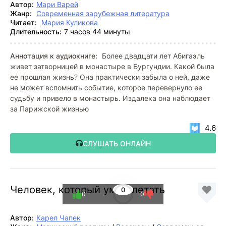
Автор:
Мари Варей
Жанр:
Современная зарубежная литература
Читает:
Мария Куликова
Длительность:
7 часов 44 минуты
Аннотация к аудиокниге:
Более двадцати лет Абигаэль
живет затворницей в монастыре в Бургундии. Какой была
ее прошлая жизнь? Она практически забыла о ней, даже
не может вспомнить событие, которое перевернуло ее
судьбу и привело в монастырь. Издалека она наблюдает
за Парижской жизнью
4.6
СЛУШАТЬ ОНЛАЙН
Человек, который умел летать
0
0
0
Автор:
Карел Чапек