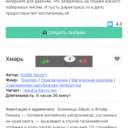
интернате для девочек, что затерялась на отшибе южного
побережья Англии. И пусть директриса то и дело
предостерегает воспитанниц об
4.3
СЛУШАТЬ ОНЛАЙН
Хмарь
0
0
0
Автор:
Робби Арнотт
Жанр:
Триллер
/
Приключения
/
Магический реализм
/
Современная зарубежная литература
Читает:
Никита Капустин
Длительность:
6 часов 36 минут
Аннотация к аудиокниге:
Близнецы Айрис и Флойд
Реншоу — потомки английских каторжников, сосланных
на край света, — выживают в глухой тасманийской
глубинке и едва сводят концы с концами. От случайных