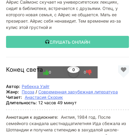
Айрис Саймонс скучает на университетских лекциях,
сидит в библиотеке, встречается с друзьями. Отец, у
которого новая семья, с Айрис не общается. Мать ее
презирает. Айрис себя ненавидит. Тем временем из-за
кулис этой грустной и
СЛУШАТЬ ОНЛАЙН
Конец света
0
0
0
Автор:
Ребекка Уэйт
Жанр:
Проза
/
Современная зарубежная литература
Читает:
Анастасия Скорик
Длительность:
12 часов 49 минут
Аннотация к аудиокниге:
Англия, 1984 год. После
семейного скандала шестнадцатилетняя Ида сбежала из
Шотландии и получила стипендию в захудалой школе-