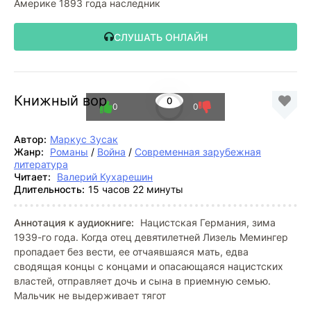
Америке 1893 года наследник
СЛУШАТЬ ОНЛАЙН
Книжный вор
0
0
0
Автор:
Маркус Зусак
Жанр:
Романы
/
Война
/
Современная зарубежная
литература
Читает:
Валерий Кухарешин
Длительность:
15 часов 22 минуты
Аннотация к аудиокниге:
Нацистская Германия, зима
1939-го года. Когда отец девятилетней Лизель Мемингер
пропадает без вести, ее отчаявшаяся мать, едва
сводящая концы с концами и опасающаяся нацистских
властей, отправляет дочь и сына в приемную семью.
Мальчик не выдерживает тягот