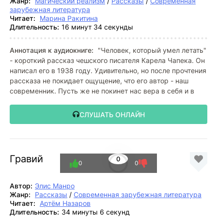
Жанр:
Магический реализм
/
Рассказы
/
Современная
зарубежная литература
Читает:
Марина Ракитина
Длительность:
16 минут 34 секунды
Аннотация к аудиокниге:
"Человек, который умел летать"
- короткий рассказ чешского писателя Карела Чапека. Он
написал его в 1938 году. Удивительно, но после прочтения
рассказа не покидает ощущение, что его автор - наш
современник. Пусть же не покинет нас вера в себя и в
СЛУШАТЬ ОНЛАЙН
Гравий
0
0
0
Автор:
Элис Манро
Жанр:
Рассказы
/
Современная зарубежная литература
Читает:
Артём Назаров
Длительность:
34 минуты 6 секунд