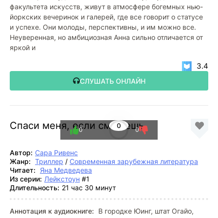
факультета искусств, живут в атмосфере богемных нью-
йоркских вечеринок и галерей, где все говорит о статусе
и успехе. Они молоды, перспективны, и им можно все.
Неуверенная, но амбициозная Анна сильно отличается от
яркой и
3.4
СЛУШАТЬ ОНЛАЙН
Спаси меня, если сможешь
0
0
0
Автор:
Сара Ривенс
Жанр:
Триллер
/
Современная зарубежная литература
Читает:
Яна Медведева
Из серии:
Лейкстоун
#1
Длительность:
21 час 30 минут
Аннотация к аудиокниге:
В городке Юинг, штат Огайо,