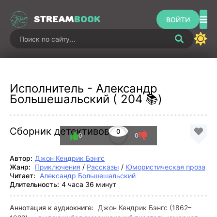
STREAM
BOOK
ВОЙТИ
Исполнитель - Александр
Большешальский ( 204 📚)
Сборник детективов
0
0
0
Автор:
Джон Кендрик Бэнгс
Жанр:
Приключения
/
Рассказы
/
Юмористическая проза
Читает:
Александр Большешальский
Длительность:
4 часа 36 минут
Аннотация к аудиокниге:
Джон Кендрик Бэнгс (1862–