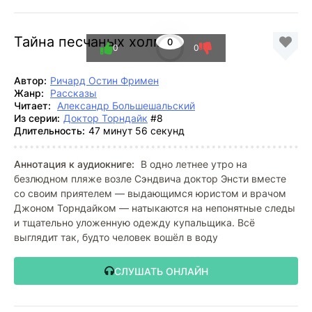
Тайна песчаных холмов
0
0
0
Автор:
Ричард Остин Фримен
Жанр:
Рассказы
Читает:
Александр Большешальский
Из серии:
Доктор Торндайк
#8
Длительность:
47 минут 56 секунд
Аннотация к аудиокниге:
В одно летнее утро на
безлюдном пляже возле Сэндвича доктор Энсти вместе
со своим приятелем — выдающимся юристом и врачом
Джоном Торндайком — натыкаются на непонятные следы
и тщательно уложенную одежду купальщика. Всё
выглядит так, будто человек вошёл в воду
СЛУШАТЬ ОНЛАЙН