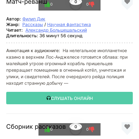
Матч-реванш
0
0
0
Автор:
Филип Дик
Жанр:
Рассказы
/
Научная фантастика
Читает:
Александр Большешальский
Длительность:
36 минут 56 секунд
Аннотация к аудиокниге:
На нелегальное инопланетное
казино в верхнем Лос‑Анджелесе готовится облава: при
малейшей угрозе огромный корабль пришельцев
превращает помещение в огненный котёл, уничтожая и
улики, и свидетелей. После очередного рейда полиция
находит странную добычу —
СЛУШАТЬ ОНЛАЙН
Сборник рассказов
0
0
0