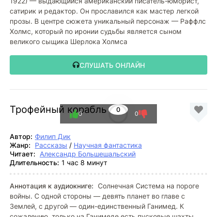
1922) — выдающийся американский писатель-юморист,
сатирик и редактор. Он прославился как мастер легкой
прозы. В центре сюжета уникальный персонаж — Раффлс
Холмс, который по иронии судьбы является сыном
великого сыщика Шерлока Холмса
СЛУШАТЬ ОНЛАЙН
Трофейный корабль
0
0
0
Автор:
Филип Дик
Жанр:
Рассказы
/
Научная фантастика
Читает:
Александр Большешальский
Длительность:
1 час 8 минут
Аннотация к аудиокниге:
Солнечная Система на пороге
войны. С одной стороны — девять планет во главе с
Землей, с другой — один-единственный Ганимед. К
сожалению, только на Ганимеде есть пусковые шахты