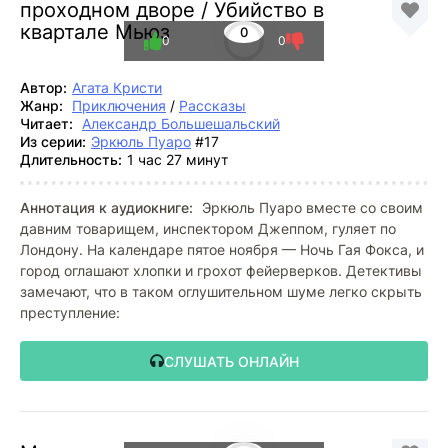
проходном дворе / Убийство в
квартале Мьюз
0
0
0
Автор:
Агата Кристи
Жанр:
Приключения
/
Рассказы
Читает:
Александр Большешальский
Из серии:
Эркюль Пуаро
#17
Длительность:
1 час 27 минут
Аннотация к аудиокниге:
Эркюль Пуаро вместе со своим
давним товарищем, инспектором Джеппом, гуляет по
Лондону. На календаре пятое ноября — Ночь Гая Фокса, и
город оглашают хлопки и грохот фейерверков. Детективы
замечают, что в таком оглушительном шуме легко скрыть
преступление:
СЛУШАТЬ ОНЛАЙН