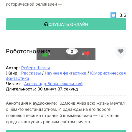
исторической реликвией —
3.6
СЛУШАТЬ ОНЛАЙН
Роботогномика
0
0
0
Автор:
Роберт Шекли
Жанр:
Рассказы
/
Научная фантастика
/
Юмористическая
фантастика
Читает:
Александр Большешальский
Длительность:
30 минут 37 секунд
Аннотация к аудиокниге:
Эдмонд Айвз всю жизнь мечтал
о чём-то нестандартном. И однажды на его пороге
появился весьма странный коммивояжёр — тот, что не
предлагал купить ровным счётом ничего.