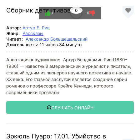
Сборник детективов
0
0
0
Автор:
Артур Б. Рив
Жанр:
Рассказы
Читает:
Александр Большешальский
Длительность:
11 часов 34 минуты
Аннотация к аудиокниге:
Артур Бенджамин Рив (1880–
1936) — известный американский журналист и писатель,
ставший одним из пионеров научного детектива в начале
XX века. Его главной заслугой является создание серии
романов о профессоре Крейге Кеннеди, которого
современники прозвали
СЛУШАТЬ ОНЛАЙН
Эркюль Пуаро: 17.01. Убийство в