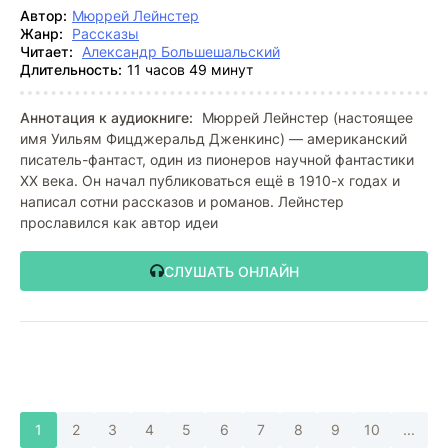
Автор:
Мюррей Лейнстер
Жанр:
Рассказы
Читает:
Александр Большешальский
Длительность:
11 часов 49 минут
Аннотация к аудиокниге:
Мюррей Лейнстер (настоящее
имя Уильям Фицджеральд Дженкинс) — американский
писатель-фантаст, один из пионеров научной фантастики
XX века. Он начал публиковаться ещё в 1910-х годах и
написал сотни рассказов и романов. Лейнстер
прославился как автор идеи
СЛУШАТЬ ОНЛАЙН
1
2
3
4
5
6
7
8
9
10
...