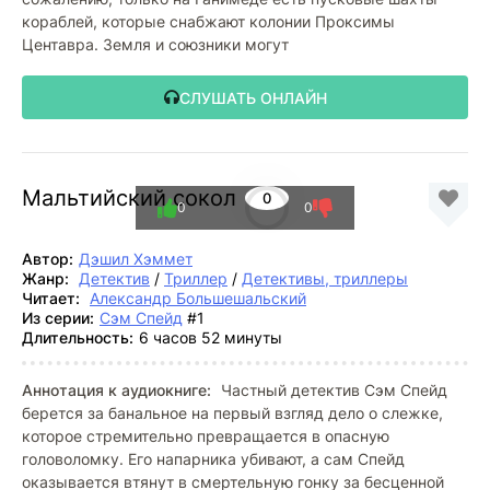
кораблей, которые снабжают колонии Проксимы
Центавра. Земля и союзники могут
СЛУШАТЬ ОНЛАЙН
Мальтийский сокол
0
0
0
Автор:
Дэшил Хэммет
Жанр:
Детектив
/
Триллер
/
Детективы, триллеры
Читает:
Александр Большешальский
Из серии:
Сэм Спейд
#1
Длительность:
6 часов 52 минуты
Аннотация к аудиокниге:
Частный детектив Сэм Спейд
берется за банальное на первый взгляд дело о слежке,
которое стремительно превращается в опасную
головоломку. Его напарника убивают, а сам Спейд
оказывается втянут в смертельную гонку за бесценной