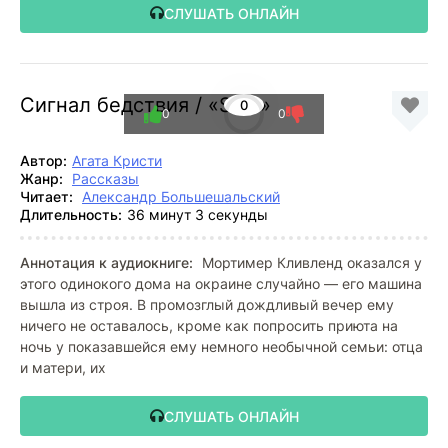
СЛУШАТЬ ОНЛАЙН
Сигнал бедствия / «SOS»
0
0
0
Автор:
Агата Кристи
Жанр:
Рассказы
Читает:
Александр Большешальский
Длительность:
36 минут 3 секунды
Аннотация к аудиокниге:
Мортимер Кливленд оказался у
этого одинокого дома на окраине случайно — его машина
вышла из строя. В промозглый дождливый вечер ему
ничего не оставалось, кроме как попросить приюта на
ночь у показавшейся ему немного необычной семьи: отца
и матери, их
СЛУШАТЬ ОНЛАЙН