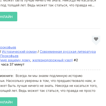
о. Может быть лучше ничего не знать. Никогда не касаться
 под толщей лет. Ведь может так статься, что правда не
ОНЛАЙН
Прокофьев
/
Исторический роман
/
Современная русская литература
 Прокофьев
(мир вашему дому
,
железнодорожный узел)
#2
 часа 37 минут
иокниге:
Всегда ли мы знаем подлинную историю
ьи. Насколько уверены в том, что предшествовало нам, и
жет быть лучше ничего не знать. Никогда не касаться того,
толщей лет. Ведь может так статься, что правда не просто
ОНЛАЙН