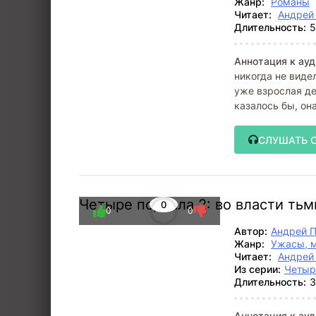
Жанр:
Романы
Читает:
Андрей
Длительность:
5
Аннотация к ауд
никогда не виде
уже взрослая де
казалось бы, он
СЛУШАТЬ 
Четыре подвала 2: во власти ть
0
0
0
Автор:
Андрей 
Жанр:
Ужасы, 
Читает:
Андрей
Из серии:
Четыр
Длительность:
3
Аннотация к ауд