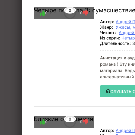
Четыре подвала 3: сумасшестви
0
0
0
Автор:
Андрей 
Жанр:
Ужасы, 
Читает:
Андрей
Из серии:
Четыр
Длительность:
3
Аннотация к ауд
романа ) Эту кн
материала. Ведь
альтернативный 
СЛУШАТЬ 
Близкие отношения
0
0
0
Автор:
Андрей 