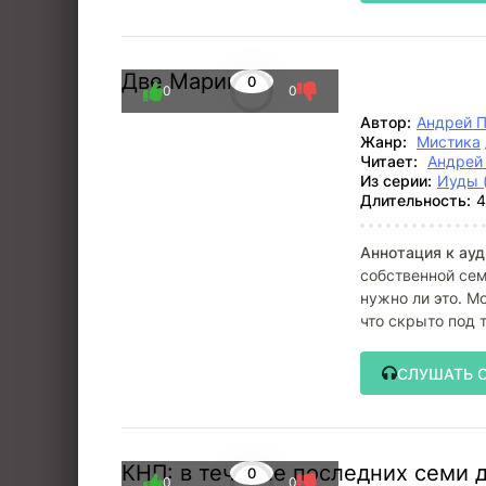
Две Марины
0
0
0
Автор:
Андрей 
Жанр:
Мистика
Читает:
Андрей
Из серии:
Иуды 
Длительность:
4
Аннотация к ауд
собственной сем
нужно ли это. Мо
что скрыто под 
СЛУШАТЬ 
КНП: в течение последних семи 
0
0
0