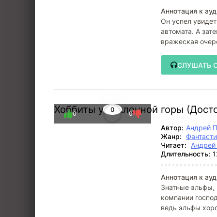
Аннотация к ауд
Он успел увидет
автомата. А зате
вражеская очер
СЛУШАТЬ 
Хоббиты у наклонной горы (Дост
0
0
0
Автор:
Андрей 
Жанр:
Фантасти
Читает:
Андрей
Длительность:
1
Аннотация к ауд
Знатные эльфы, 
компании господ
ведь эльфы хоро