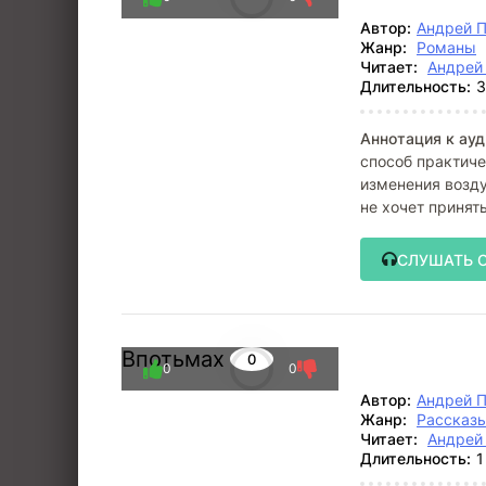
Автор:
Андрей 
Жанр:
Романы
Читает:
Андрей
Длительность:
3
Аннотация к ауд
способ практиче
изменения возду
не хочет принят
специальное
СЛУШАТЬ 
Впотьмах
0
0
0
Автор:
Андрей 
Жанр:
Рассказ
Читает:
Андрей
Длительность:
1