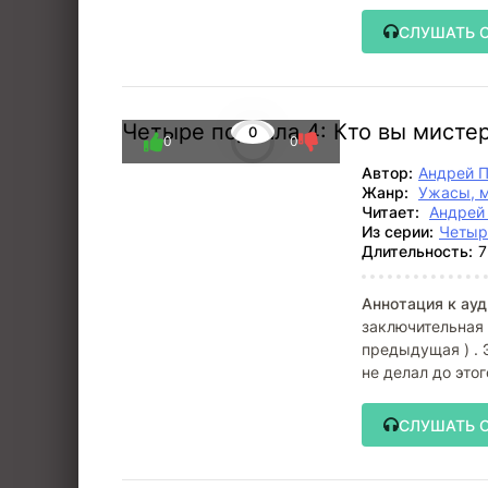
для
СЛУШАТЬ 
Четыре подвала 4: Кто вы мисте
0
0
0
Автор:
Андрей 
Жанр:
Ужасы, 
Читает:
Андрей
Из серии:
Четыр
Длительность:
7
Аннотация к ауд
заключительная 
предыдущая ) . 
не делал до это
каждой
СЛУШАТЬ 