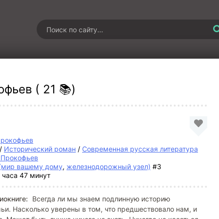
фьев ( 21 📚)
Прокофьев
/
Исторический роман
/
Современная русская литература
 Прокофьев
(мир вашему дому
,
железнодорожный узел)
#3
 часа 47 минут
иокниге:
Всегда ли мы знаем подлинную историю
ьи. Насколько уверены в том, что предшествовало нам, и