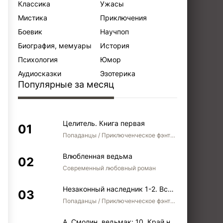
Классика
Ужасы
Мистика
Приключения
Боевик
Научпоп
Биография, мемуары
История
Психология
Юмор
Аудиосказки
Эзотерика
Популярные за месяц
Целитель. Книга первая
Попаданцы / Приключенческое фэнтези / Боевое фэнтези
Влюбленная ведьма
Современный любовный роман
Незаконный наследник 1-2. Вспомнить, кем был. Стать собой. Остаться собой
Попаданцы / Приключенческое фэнтези / Боевое фэнтези / Юмористическое фэнтези
А. Смолин, ведьмак: 10. Край неба