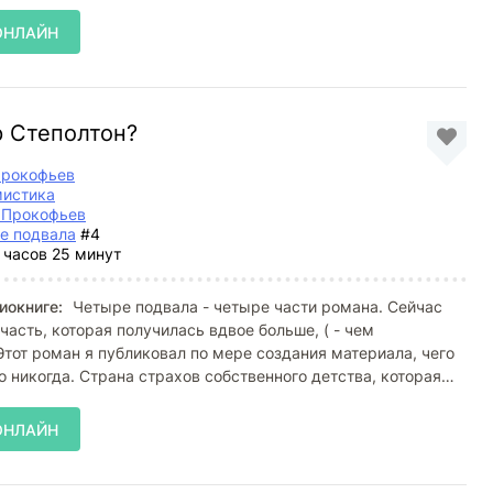
ОНЛАЙН
р Степолтон?
Прокофьев
мистика
 Прокофьев
е подвала
#4
 часов 25 минут
иокниге:
Четыре подвала - четыре части романа. Сейчас
часть, которая получилась вдвое больше, ( - чем
Этот роман я публиковал по мере создания материала, чего
го никогда. Страна страхов собственного детства, которая
ОНЛАЙН