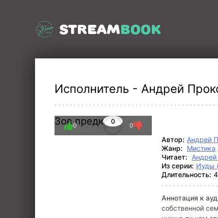
STREAM
BOOK
Исполнитель - Андрей Проко
Зов предков
0
0
0
Автор:
Андрей 
Жанр:
Мистика
Читает:
Андрей
Из серии:
Иуды 
Длительность:
4
Аннотация к ауд
собственной сем