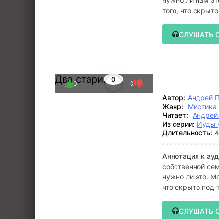
нужно ли нам эт
того, что скрыто
просто
СЛУШАТЬ 
Два старика
0
0
0
Автор:
Андрей 
Жанр:
Мистика
Читает:
Андрей
Из серии:
Иуды 
Длительность:
4
Аннотация к ауд
собственной сем
нужно ли это. Мо
что скрыто под 
СЛУШАТЬ 