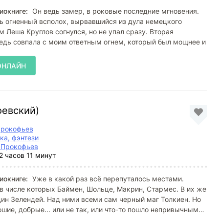
иокниге:
Он ведь замер, в роковые последние мгновения.
ь огненный всполох, вырвавшийся из дула немецкого
м Леша Круглов согнулся, но не упал сразу. Вторая
едь совпала с моим ответным огнем, который был мощнее и
ОНЛАЙН
оевский)
Прокофьев
ка, фэнтези
 Прокофьев
2 часов 11 минут
иокниге:
Уже в какой раз всё перепуталось местами.
в числе которых Баймен, Шольце, Макрин, Стармес. В их же
ин Зелендей. Над ними всеми сам черный маг Толкиен. Но
шие, добрые... или не так, или что-то пошло непривычным