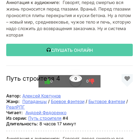
Аннотация к аудиокниге:
Говорят, перед смертью вся
жизнь проносится перед глазами. Враньё. Перед глазами
проносятся плиты перекрытия и куски бетона. Ну а потом
– новый мир, средневековье, чужое тело и печь, которую
надо сложить до возвращения заказчика. Ну и система
которая
СЛУШАТЬ ОНЛАЙН
Путь строителя 4
0
0
0
Автор:
Алексей Ковтунов
Жанр:
Попаданцы
/
Боевое фэнтези
/
Бытовое фэнтези
/
РеалРПГ
Читает:
Андрей Федоренко
Из серии:
Путь строителя
#4
Длительность:
8 часов 17 минут
Аннотация к аудиокниге:
Говорят, перед смертью вся