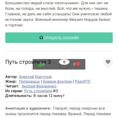
Большинство людей стали «молчунами». Для них нет ни
боли, ни голода, ни мыслей. Всё, что им нужно – тишина.
Главное, не дать им себя услышать! Они уничтожат любой
источник звука. Военный инженер Михаил Нордов бывал
в горячих
СЛУШАТЬ ОНЛАЙН
Путь строителя 3
0
0
0
Автор:
Алексей Ковтунов
Жанр:
Попаданцы
/
Боевое фэнтези
/
РеалРПГ
Читает:
Андрей Федоренко
Из серии:
Путь строителя
#3
Длительность:
8 часов 12 минут
Аннотация к аудиокниге:
Говорят, перед смертью вся
жизнь проносится перед глазами. Враньё. Перед глазами