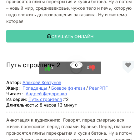
проносятся плиты перекрытия и куски бетона. Ну а потом
– новый мир, средневековье, чужое тело и печь, которую
надо сложить до возвращения заказчика. Ну и система
которая
СЛУШАТЬ ОНЛАЙН
Путь строителя 2
0
0
0
Автор:
Алексей Ковтунов
Жанр:
Попаданцы
/
Боевое фэнтези
/
РеалРПГ
Читает:
Андрей Федоренко
Из серии:
Путь строителя
#2
Длительность:
8 часов 13 минут
Аннотация к аудиокниге:
Говорят, перед смертью вся
жизнь проносится перед глазами. Враньё. Перед глазами
проносятся плиты перекрытия и куски бетона. Ну а потом
– новый мир, средневековье, чужое тело и печь, которую