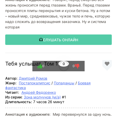
жизнь проносится перед глазами. Враньё. Перед глазами
проносятся плиты перекрытия и куски бетона. Ну а потом
– новый мир, средневековье, чужое тело и печь, которую
надо сложить до возвращения заказчика. Ну и система
которая
СЛУШАТЬ ОНЛАЙН
Тебя услышат. Том 1
0
0
0
Автор:
Дмитрий Ромов
Жанр:
Постапокалипсис
/
Попаданцы
/
Боевая
фантастика
Читает:
Андрей Федоренко
Из серии:
Зона молчунов (м/а)
#1
Длительность:
7 часов 26 минут
Аннотация к аудиокниге:
Мир перевернулся за одну ночь.