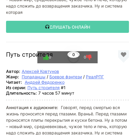
надо сложить до возвращения заказчика. Ну и система
которая
СЛУШАТЬ ОНЛАЙН
Путь строителя
0
0
0
Автор:
Алексей Ковтунов
Жанр:
Попаданцы
/
Боевое фэнтези
/
РеалРПГ
Читает:
Андрей Федоренко
Из серии:
Путь строителя
#1
Длительность:
7 часов 57 минут
Аннотация к аудиокниге:
Говорят, перед смертью вся
жизнь проносится перед глазами. Враньё. Перед глазами
проносятся плиты перекрытия и куски бетона. Ну а потом
– новый мир, средневековье, чужое тело и печь, которую
надо сложить до возвращения заказчика. Ну и система