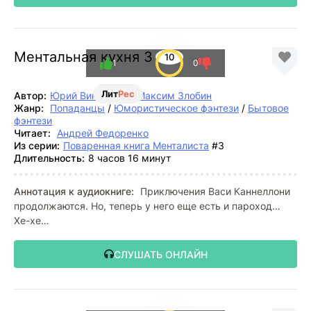
Ментальная кухня 3
10
1
0
Лит
Рес
Автор:
Юрий Винокуров
,
Максим Злобин
Жанр:
Попаданцы
/
Юмористическое фэнтези
/
Бытовое
фэнтези
Читает:
Андрей Федоренко
Из серии:
Поваренная книга Менталиста
#3
Длительность:
8 часов 16 минут
Аннотация к аудиокниге:
Приключения Васи Каннеллони
продолжаются. Но, теперь у него еще есть и пароход…
Хе-хе…
СЛУШАТЬ ОНЛАЙН