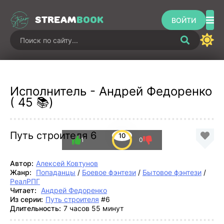
STREAM
BOOK
ВОЙТИ
Исполнитель - Андрей Федоренко
( 45 📚)
Путь строителя 6
10
1
0
Автор:
Алексей Ковтунов
Жанр:
Попаданцы
/
Боевое фэнтези
/
Бытовое фэнтези
/
РеалРПГ
Читает:
Андрей Федоренко
Из серии:
Путь строителя
#6
Длительность:
7 часов 55 минут