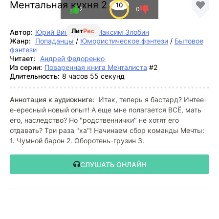
Ментальная кухня 2
10
2
0
Лит
Рес
Автор:
Юрий Винокуров
,
Максим Злобин
Жанр:
Попаданцы
/
Юмористическое фэнтези
/
Бытовое
фэнтези
Читает:
Андрей Федоренко
Из серии:
Поваренная книга Менталиста
#2
Длительность:
8 часов 55 секунд
Аннотация к аудиокниге:
Итак, теперь я бастард? Интее-
е-ересный новый опыт! А еще мне полагается ВСЁ, мать
его, наследство? Но "родственнички" не хотят его
отдавать? Три раза "ха"! Начинаем сбор команды Мечты:
1. Чумной барон 2. Оборотень-грузин 3.
СЛУШАТЬ ОНЛАЙН