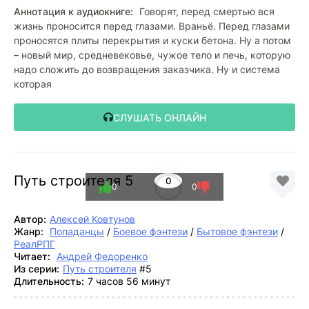
Аннотация к аудиокниге:
Говорят, перед смертью вся
жизнь проносится перед глазами. Враньё. Перед глазами
проносятся плиты перекрытия и куски бетона. Ну а потом
– новый мир, средневековье, чужое тело и печь, которую
надо сложить до возвращения заказчика. Ну и система
которая
СЛУШАТЬ ОНЛАЙН
Путь строителя 5
0
0
0
Автор:
Алексей Ковтунов
Жанр:
Попаданцы
/
Боевое фэнтези
/
Бытовое фэнтези
/
РеалРПГ
Читает:
Андрей Федоренко
Из серии:
Путь строителя
#5
Длительность:
7 часов 56 минут