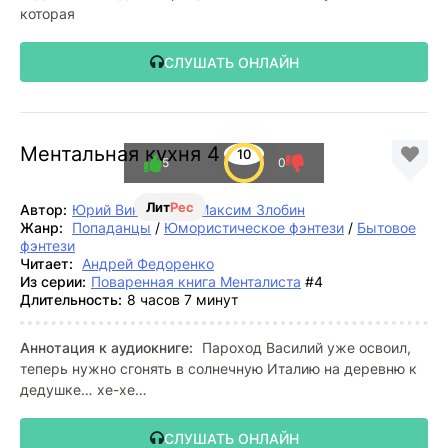
которая
СЛУШАТЬ ОНЛАЙН
Ментальная кухня 4
10
5
0
Лит
Рес
Автор:
Юрий Винокуров
,
Максим Злобин
Жанр:
Попаданцы
/
Юмористическое фэнтези
/
Бытовое
фэнтези
Читает:
Андрей Федоренко
Из серии:
Поваренная книга Менталиста
#4
Длительность:
8 часов 7 минут
Аннотация к аудиокниге:
Пароход Василий уже освоил,
теперь нужно сгонять в солнечную Италию на деревню к
дедушке… хе-хе…
СЛУШАТЬ ОНЛАЙН