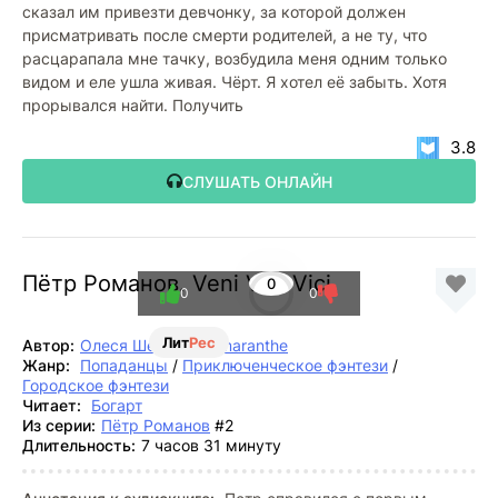
сказал им привезти девчонку, за которой должен
присматривать после смерти родителей, а не ту, что
расцарапала мне тачку, возбудила меня одним только
видом и еле ушла живая. Чёрт. Я хотел её забыть. Хотя
прорывался найти. Получить
3.8
СЛУШАТЬ ОНЛАЙН
Пётр Романов. Veni Vidi Vici
0
0
0
Лит
Рес
Автор:
Олеся Шеллина
,
Amaranthe
Жанр:
Попаданцы
/
Приключенческое фэнтези
/
Городское фэнтези
Читает:
Богарт
Из серии:
Пётр Романов
#2
Длительность:
7 часов 31 минуту