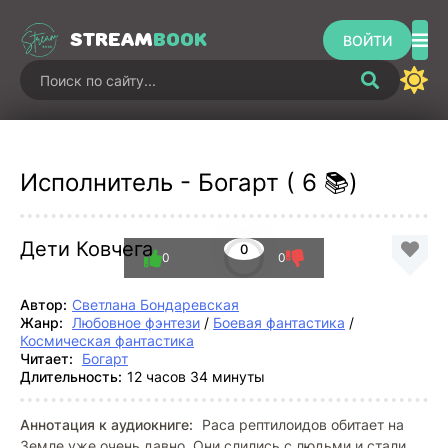
STREAM
BOOK
ВОЙТИ
Исполнитель - Богарт ( 6 📚)
Дети Ковчега
0
0
0
Автор:
Светлана Бондаревская
Жанр:
Любовное фэнтези
/
Боевая фантастика
/
Космическая фантастика
Читает:
Богарт
Длительность:
12 часов 34 минуты
Аннотация к аудиокниге:
Раса рептилоидов обитает на
Земле уже очень давно. Они слились с людьми и стали