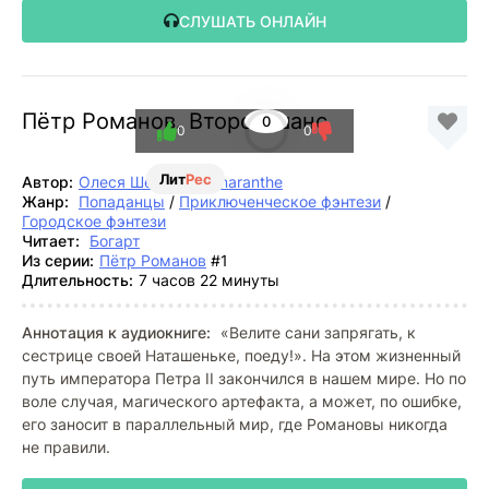
СЛУШАТЬ ОНЛАЙН
Пётр Романов. Второй шанс
0
0
0
Лит
Рес
Автор:
Олеся Шеллина
,
Amaranthe
Жанр:
Попаданцы
/
Приключенческое фэнтези
/
Городское фэнтези
Читает:
Богарт
Из серии:
Пётр Романов
#1
Длительность:
7 часов 22 минуты
Аннотация к аудиокниге:
«Велите сани запрягать, к
сестрице своей Наташеньке, поеду!». На этом жизненный
путь императора Петра II закончился в нашем мире. Но по
воле случая, магического артефакта, а может, по ошибке,
его заносит в параллельный мир, где Романовы никогда
не правили.