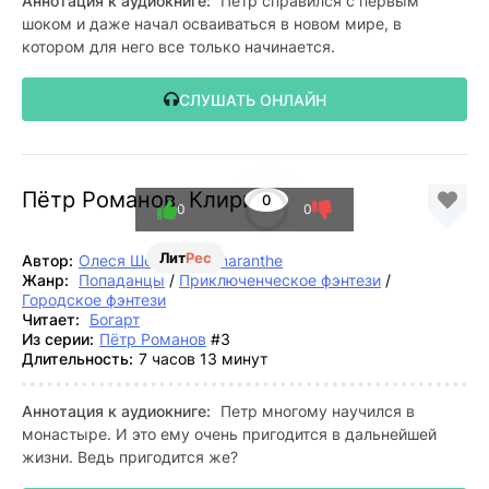
Аннотация к аудиокниге:
Петр справился с первым
шоком и даже начал осваиваться в новом мире, в
котором для него все только начинается.
СЛУШАТЬ ОНЛАЙН
Пётр Романов. Клирик
0
0
0
Лит
Рес
Автор:
Олеся Шеллина
,
Amaranthe
Жанр:
Попаданцы
/
Приключенческое фэнтези
/
Городское фэнтези
Читает:
Богарт
Из серии:
Пётр Романов
#3
Длительность:
7 часов 13 минут
Аннотация к аудиокниге:
Петр многому научился в
монастыре. И это ему очень пригодится в дальнейшей
жизни. Ведь пригодится же?