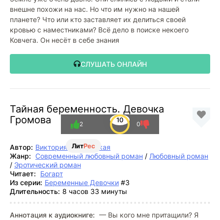
внешне похожи на нас. Но что им нужно на нашей
планете? Что или кто заставляет их делиться своей
кровью с наместниками? Всё дело в поиске некоего
Ковчега. Он несёт в себе знания
СЛУШАТЬ ОНЛАЙН
Тайная беременность. Девочка
Громова
10
2
0
Лит
Рес
Автор:
Виктория Вишневская
Жанр:
Современный любовный роман
/
Любовный роман
/
Эротический роман
Читает:
Богарт
Из серии:
Беременные Девочки
#3
Длительность:
8 часов 33 минуты
Аннотация к аудиокниге:
— Вы кого мне притащили? Я