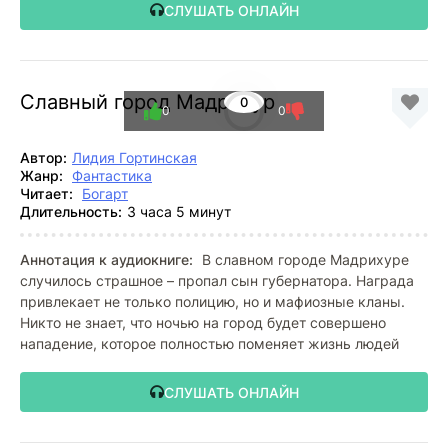
СЛУШАТЬ ОНЛАЙН
Славный город Мадрихур
0
0
0
Автор:
Лидия Гортинская
Жанр:
Фантастика
Читает:
Богарт
Длительность:
3 часа 5 минут
Аннотация к аудиокниге:
В славном городе Мадрихуре
случилось страшное – пропал сын губернатора. Награда
привлекает не только полицию, но и мафиозные кланы.
Никто не знает, что ночью на город будет совершено
нападение, которое полностью поменяет жизнь людей
СЛУШАТЬ ОНЛАЙН