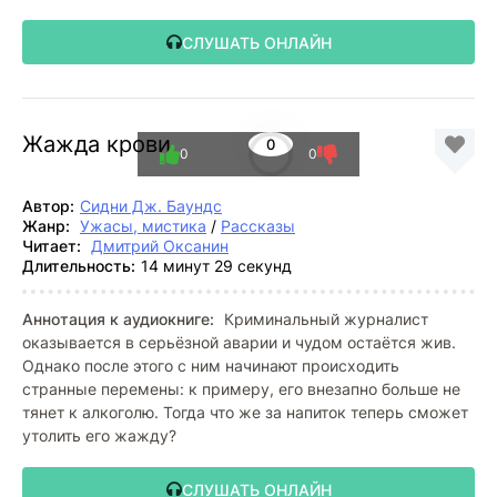
СЛУШАТЬ ОНЛАЙН
Жажда крови
0
0
0
Автор:
Сидни Дж. Баундс
Жанр:
Ужасы, мистика
/
Рассказы
Читает:
Дмитрий Оксанин
Длительность:
14 минут 29 секунд
Аннотация к аудиокниге:
Криминальный журналист
оказывается в серьёзной аварии и чудом остаётся жив.
Однако после этого с ним начинают происходить
странные перемены: к примеру, его внезапно больше не
тянет к алкоголю. Тогда что же за напиток теперь сможет
утолить его жажду?
СЛУШАТЬ ОНЛАЙН