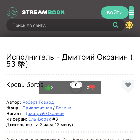
STREAM
BOOK
ВОЙТИ
Исполнитель - Дмитрий Оксанин (
53 📚)
Кровь богов
0
0
0
Автор:
Роберт Говард
Жанр:
Приключения
/
Боевик
Читает:
Дмитрий Оксанин
Из серии:
Эль-Борак
#3
Длительность:
2 часа 12 минут
Аннотация к аудиокниге:
Аль-Борак узнаёт, что его друга