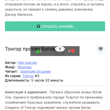
отправили погоню за вором, и в итоге, спасаясь и пытаясь
укрыться, он пришел к своему давнему знакомому
Джону Малкэхи.
СЛУШАТЬ ОНЛАЙН
Тонгор против Богов
0
0
0
Автор:
Лин Картер
Жанр:
Фэнтези
Читает:
Дмитрий Оксанин
Из серии:
Тонгор
#3
Длительность:
5 часов 32 минуты
Аннотация к аудиокниге:
Патанга сбросила оковы богов
Зла. Однако в прибрежном городе Тсаргол по-прежнему
хозяйничают Красные хранители, служители кровавого
Слидита. И Тонгор поднимает мятеж против богов.