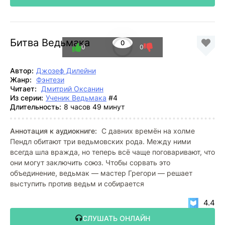
Битва Ведьмака
0
0
0
Автор:
Джозеф Дилейни
Жанр:
Фэнтези
Читает:
Дмитрий Оксанин
Из серии:
Ученик Ведьмака
#4
Длительность:
8 часов 49 минут
Аннотация к аудиокниге:
С давних времён на холме
Пендл обитают три ведьмовских рода. Между ними
всегда шла вражда, но теперь всё чаще поговаривают, что
они могут заключить союз. Чтобы сорвать это
объединение, ведьмак — мастер Грегори — решает
выступить против ведьм и собирается
4.4
СЛУШАТЬ ОНЛАЙН