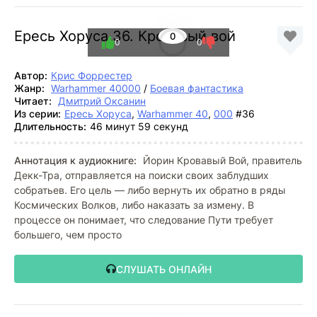
Ересь Хоруса 36. Кровавый вой
0
0
0
Автор:
Крис Форрестер
Жанр:
Warhammer 40000
/
Боевая фантастика
Читает:
Дмитрий Оксанин
Из серии:
Ересь Хоруса
,
Warhammer 40
,
000
#36
Длительность:
46 минут 59 секунд
Аннотация к аудиокниге:
Йорин Кровавый Вой, правитель
Декк-Тра, отправляется на поиски своих заблудших
собратьев. Его цель — либо вернуть их обратно в ряды
Космических Волков, либо наказать за измену. В
процессе он понимает, что следование Пути требует
большего, чем просто
СЛУШАТЬ ОНЛАЙН