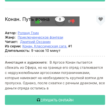
Конан. Путь воина
0
0
0
Автор:
Роланд Грин
Жанр:
Приключенческое фэнтези
Читает:
Дмитрий Оксанин
Из серии:
Конан. Классическая сага.
#1
Длительность:
9 часов 10 минут
Аннотация к аудиокниге:
В Аргосе Конан пытается
сбежать из Офира, но на границе его отряд сталкивается
с недружелюбными аргосскими пограничниками,
которые намекают на необходимость крупной взятки для
пропуска. Однако, после схватки с речным драконом, все
деньги отряда остались в
СЛУШАТЬ ОНЛАЙН