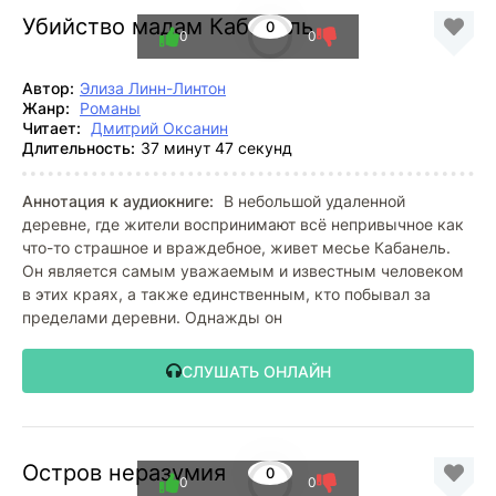
Убийство мадам Кабанель
0
0
0
Автор:
Элиза Линн-Линтон
Жанр:
Романы
Читает:
Дмитрий Оксанин
Длительность:
37 минут 47 секунд
Аннотация к аудиокниге:
В небольшой удаленной
деревне, где жители воспринимают всё непривычное как
что-то страшное и враждебное, живет месье Кабанель.
Он является самым уважаемым и известным человеком
в этих краях, а также единственным, кто побывал за
пределами деревни. Однажды он
СЛУШАТЬ ОНЛАЙН
Остров неразумия
0
0
0