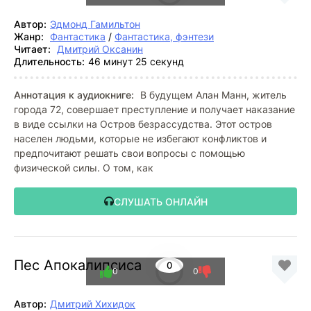
Автор:
Эдмонд Гамильтон
Жанр:
Фантастика
/
Фантастика, фэнтези
Читает:
Дмитрий Оксанин
Длительность:
46 минут 25 секунд
Аннотация к аудиокниге:
В будущем Алан Манн, житель
города 72, совершает преступление и получает наказание
в виде ссылки на Остров безрассудства. Этот остров
населен людьми, которые не избегают конфликтов и
предпочитают решать свои вопросы с помощью
физической силы. О том, как
СЛУШАТЬ ОНЛАЙН
Пес Апокалипсиса
0
0
0
Автор:
Дмитрий Хихидок