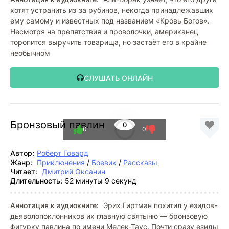
хотят устранить из‑за рубинов, некогда принадлежавших
ему самому и известных под названием «Кровь Богов».
Несмотря на препятствия и проволочки, американец
торопится выручить товарища, но застаёт его в крайне
необычном
СЛУШАТЬ ОНЛАЙН
Бронзовый павлин
0
0
0
Автор:
Роберт Говард
Жанр:
Приключения
/
Боевик
/
Рассказы
Читает:
Дмитрий Оксанин
Длительность:
52 минуты 9 секунд
Аннотация к аудиокниге:
Эрих Гиртман похитил у езидов-
дьяволопоклонников их главную святыню — бронзовую
фигурку павлина по имени Мелек-Таус. Почти сразу езиды