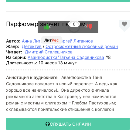
Парфюмер звонит первым
0
0
0
Лит
Рес
Автор:
Анна Литвинова
,
Сергей Литвинов
Жанр:
Детектив
/
Остросюжетный любовный роман
Читает:
Дмитрий Сталешников
Из серии:
Авантюристка/Татьяна Садовникова
#8
Длительность:
10 часов 13 минут
Аннотация к аудиокниге:
Авантюристка Таня
Садовникова попадает в новый переплет. А ведь как
хорошо все начиналось!.. Она директор филиала
рекламного агентства в Кострове; у нее намечается
роман с местным олигархом – Глебом Пастуховым;
складываются приятельские отношения с коллегой
СЛУШАТЬ ОНЛАЙН