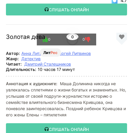
4.7
СЛУШАТЬ ОНЛАЙН
Золотая дева
0
0
0
Лит
Рес
Автор:
Анна Литвинова
,
Сергей Литвинов
Жанр:
Детектив
Читает:
Дмитрий Сталешников
Длительность:
10 часов 17 минут
Аннотация к аудиокниге:
Маша Долинина никогда не
увлекалась сплетнями о жизни богатых и знаменитых. Но,
услышав от своей подруги-журналистки историю о
семействе влиятельного бизнесмена Кривцова, она
поневоле заинтересовалась. Поздний ребенок Кривцова и
его жены Елены – пятилетняя
СЛУШАТЬ ОНЛАЙН