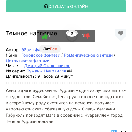
СЛУШАТЬ ОНЛАЙН
Темное наследие
0
0
0
Лит
Рес
Автор:
Эйрин Фаррон
Жанр:
Городское фэнтези
/
Романтическое фэнтези
/
Детективное фэнтези
Читает:
Дмитрий Сталешников
Из серии:
Туманы Нуарвилля
#4
Длительность:
9 часов 28 минут
Аннотация к аудиокниге:
Адриан – один из лучших магов-
следопытов. Семейство Делакруа, которое принадлежит
к старейшему роду охотников на демонов, поручает
чародею отыскать сбежавшую дочь. Следы беглянки
Габриэль приводят мага в соседний с Нуарвиллем город.
Теперь Адриан должен