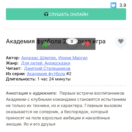
3.9
СЛУШАТЬ ОНЛАЙН
Академия футбола 2. Плохая игра
0
0
0
Автор:
Андреас Шлютер
,
Ирене Маргил
Жанр:
Для детей, Аудиосказки
Читает:
Дмитрий Сталешников
Из серии:
Академия футбола
#2
Длительность:
1 час 24 минуты
Аннотация к аудиокниге:
Первые встречи воспитанников
Академии с клубными командами становятся испытанием
не только их техники, но и характера. Главным вызовом
оказывается не соперник, а беспорядок, который
приносят на поле взрослые амбиции и накалённые
эмоции. Яо и его друзья