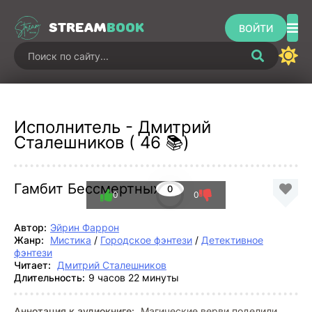
STREAM
BOOK
ВОЙТИ
Исполнитель - Дмитрий
Сталешников ( 46 📚)
Гамбит Бессмертных
0
0
0
Автор:
Эйрин Фаррон
Жанр:
Мистика
/
Городское фэнтези
/
Детективное
фэнтези
Читает:
Дмитрий Сталешников
Длительность:
9 часов 22 минуты
Аннотация к аудиокниге:
Магические верви поделили