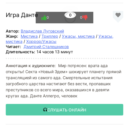
Игра Данте
0
0
0
Автор:
Владислав Луговский
Жанр:
Мистика
/
Триллер
/
Ужасы, мистика
/
Ужасы,
мистика
/
Хоррор/Ужасы
Читает:
Дмитрий Сталешников
Длительность:
14 часов 13 минут
Аннотация к аудиокниге:
Мир потрясен: врата ада
открыты! Секта «Новый Эдем» шокирует планету прямой
трансляцией из самого ада. Смертельные испытания
загробного царства настигают без вести, пропавших
преступников со всего мира, оказавшихся в девяти
кругах ада. Данте Аллегро, человек
СЛУШАТЬ ОНЛАЙН