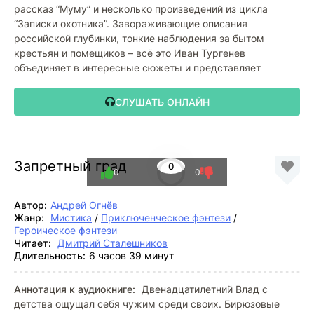
рассказ “Муму” и несколько произведений из цикла
“Записки охотника”. Завораживающие описания
российской глубинки, тонкие наблюдения за бытом
крестьян и помещиков – всё это Иван Тургенев
объединяет в интересные сюжеты и представляет
СЛУШАТЬ ОНЛАЙН
Запретный град
0
0
0
Автор:
Андрей Огнёв
Жанр:
Мистика
/
Приключенческое фэнтези
/
Героическое фэнтези
Читает:
Дмитрий Сталешников
Длительность:
6 часов 39 минут
Аннотация к аудиокниге:
Двенадцатилетний Влад с
детства ощущал себя чужим среди своих. Бирюзовые