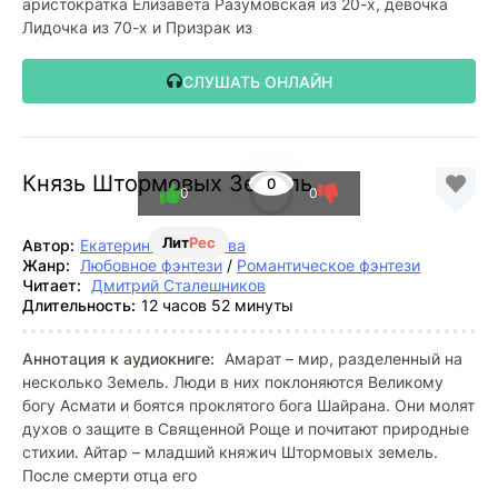
аристократка Елизавета Разумовская из 20-х, девочка
Лидочка из 70-х и Призрак из
СЛУШАТЬ ОНЛАЙН
Князь Штормовых Земель
0
0
0
Лит
Рес
Автор:
Екатерина Соловьева
Жанр:
Любовное фэнтези
/
Романтическое фэнтези
Читает:
Дмитрий Сталешников
Длительность:
12 часов 52 минуты
Аннотация к аудиокниге:
Амарат – мир, разделенный на
несколько Земель. Люди в них поклоняются Великому
богу Асмати и боятся проклятого бога Шайрана. Они молят
духов о защите в Священной Роще и почитают природные
стихии. Айтар – младший княжич Штормовых земель.
После смерти отца его