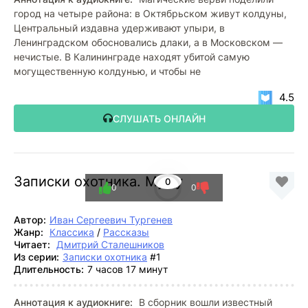
город на четыре района: в Октябрьском живут колдуны,
Центральный издавна удерживают упыри, в
Ленинградском обосновались длаки, а в Московском —
нечистые. В Калининграде находят убитой самую
могущественную колдунью, и чтобы не
4.5
СЛУШАТЬ ОНЛАЙН
Записки охотника. Муму
0
0
0
Автор:
Иван Сергеевич Тургенев
Жанр:
Классика
/
Рассказы
Читает:
Дмитрий Сталешников
Из серии:
Записки охотника
#1
Длительность:
7 часов 17 минут
Аннотация к аудиокниге:
В сборник вошли известный