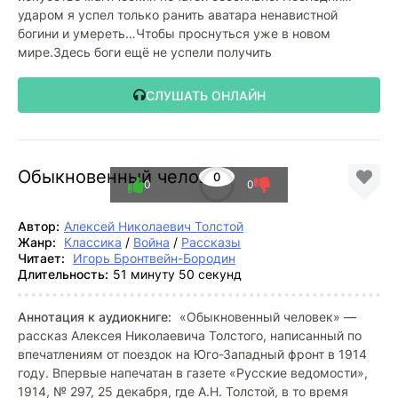
ударом я успел только ранить аватара ненавистной
богини и умереть…Чтобы проснуться уже в новом
мире.Здесь боги ещё не успели получить
СЛУШАТЬ ОНЛАЙН
Обыкновенный человек
0
0
0
Автор:
Алексей Николаевич Толстой
Жанр:
Классика
/
Война
/
Рассказы
Читает:
Игорь Бронтвейн-Бородин
Длительность:
51 минуту 50 секунд
Аннотация к аудиокниге:
«Обыкновенный человек» —
рассказ Алексея Николаевича Толстого, написанный по
впечатлениям от поездок на Юго-Западный фронт в 1914
году. Впервые напечатан в газете «Русские ведомости»,
1914, № 297, 25 декабря, где А.Н. Толстой, в то время