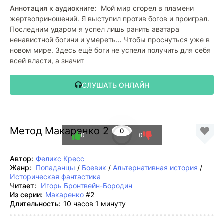
Аннотация к аудиокниге:
Мой мир сгорел в пламени
жертвоприношений. Я выступил против богов и проиграл.
Последним ударом я успел лишь ранить аватара
ненавистной богини и умереть… Чтобы проснуться уже в
новом мире. Здесь ещё боги не успели получить для себя
всей власти, а значит
СЛУШАТЬ ОНЛАЙН
Метод Макаренко 2
0
0
0
Автор:
Феликс Кресс
Жанр:
Попаданцы
/
Боевик
/
Альтернативная история
/
Историческая фантастика
Читает:
Игорь Бронтвейн-Бородин
Из серии:
Макаренко
#2
Длительность:
10 часов 1 минуту