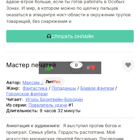
вдвое-втрое больше, если ты готов работать в Особых
Зонах. И мир, в котором можно по щелчку пальцев
оказаться в эпицентре нокт-области в окружении трупов
товарищей, без снаряжения и
СЛУШАТЬ ОНЛАЙН
Мастер печатей
0
0
0
Лит
Рес
Автор:
Максим Зарецкий
Жанр:
Фантастика
/
Попаданцы
/
Боевое фэнтези
/
Городское фэнтези
Читает:
Игорь Бронтвейн-Бородин
Из серии:
Повелитель удачи
#1
Длительность:
9 часов 32 минуты
Аннотация к аудиокниге:
Я выступил против богов и
проиграл. Семья убита. Гордость растоптана. Моё
искусство магических печатей бессильно. Последним