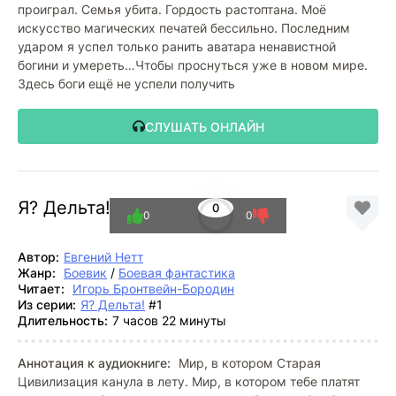
проиграл. Семья убита. Гордость растоптана. Моё
искусство магических печатей бессильно. Последним
ударом я успел только ранить аватара ненавистной
богини и умереть…Чтобы проснуться уже в новом мире.
Здесь боги ещё не успели получить
СЛУШАТЬ ОНЛАЙН
Я? Дельта!
0
0
0
Автор:
Евгений Нетт
Жанр:
Боевик
/
Боевая фантастика
Читает:
Игорь Бронтвейн-Бородин
Из серии:
Я? Дельта!
#1
Длительность:
7 часов 22 минуты
Аннотация к аудиокниге:
Мир, в котором Старая
Цивилизация канула в лету. Мир, в котором тебе платят