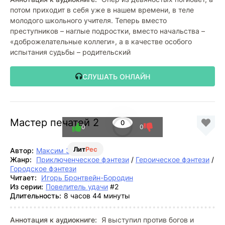
потом приходит в себя уже в нашем времени, в теле
молодого школьного учителя. Теперь вместо
преступников – наглые подростки, вместо начальства –
«доброжелательные коллеги», а в качестве особого
испытания судьбы – родительский
СЛУШАТЬ ОНЛАЙН
Мастер печатей 2
0
0
0
Лит
Рес
Автор:
Максим Зарецкий
Жанр:
Приключенческое фэнтези
/
Героическое фэнтези
/
Городское фэнтези
Читает:
Игорь Бронтвейн-Бородин
Из серии:
Повелитель удачи
#2
Длительность:
8 часов 44 минуты
Аннотация к аудиокниге:
Я выступил против богов и