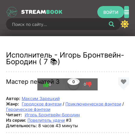
STREAM
BOOK
ВОЙТИ
Исполнитель - Игорь Бронтвейн-
Бородин ( 7 📚)
Мастер печатей 3
0
0
0
Автор:
Максим Зарецкий
Жанр:
Городское фэнтези
/
Приключенческое фэнтези
/
Героическое фэнтези
Читает:
Игорь Бронтвейн-Бородин
Из серии:
Повелитель удачи
#3
Длительность:
8 часов 43 минуты