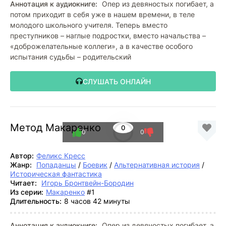
Аннотация к аудиокниге:
Опер из девяностых погибает, а
потом приходит в себя уже в нашем времени, в теле
молодого школьного учителя. Теперь вместо
преступников – наглые подростки, вместо начальства –
«доброжелательные коллеги», а в качестве особого
испытания судьбы – родительский
СЛУШАТЬ ОНЛАЙН
Метод Макаренко
0
0
0
Автор:
Феликс Кресс
Жанр:
Попаданцы
/
Боевик
/
Альтернативная история
/
Историческая фантастика
Читает:
Игорь Бронтвейн-Бородин
Из серии:
Макаренко
#1
Длительность:
8 часов 42 минуты
Аннотация к аудиокниге:
Опер из девяностых погибает, а