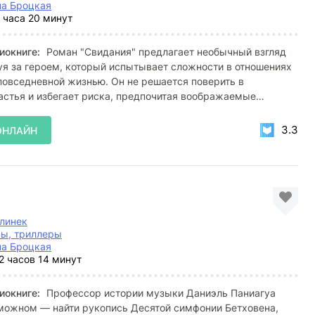
на Броцкая
 часа 20 минут
иокниге:
Роман "Свидания" предлагает необычный взгляд
уя за героем, который испытывает сложности в отношениях
овседневной жизнью. Он не решается поверить в
астья и избегает риска, предпочитая воображаемые
3.3
ОНЛАЙН
линек
ы, триллеры
на Броцкая
2 часов 14 минут
иокниге:
Профессор истории музыки Даниэль Паниагуа
зможном — найти рукопись Десятой симфонии Бетховена,