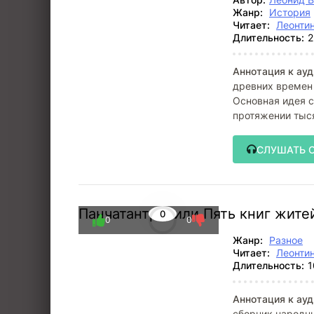
Жанр:
История
Читает:
Леонти
Длительность:
2
Аннотация к ауд
древних времен 
Основная идея с
протяжении тыся
СЛУШАТЬ 
Панчатантра, или Пять книг жит
0
0
0
Жанр:
Разное
Читает:
Леонти
Длительность:
1
Аннотация к ауд
сборник народны