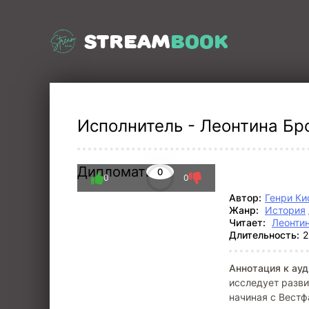
STREAM
BOOK
Исполнитель - Леонтина Бро
Дипломатия
0
0
0
Автор:
Генри К
Жанр:
История
Читает:
Леонти
Длительность:
2
Аннотация к ауд
исследует разв
начиная с Вестф