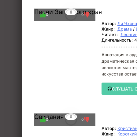
Песни Западного края
0
0
0
Автор:
Ли Чхонч
Жанр:
Драма
/
Читает:
Леонти
Длительность:
4
Аннотация к ауд
драматическая с
являются мастер
искусства остае
Композиции,
СЛУШАТЬ 
Свидания
0
0
0
Автор:
Кристиан
Жанр:
Коротки