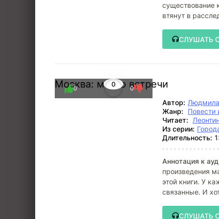
существование к
втянут в рассле
музыковеда.
СЛУШАТЬ 
Москва: место встречи
0
0
0
Автор:
Людмила
Жанр:
Повести 
Читает:
Леонти
Из серии:
Город
Длительность:
1
Аннотация к ауд
произведения м
этой книги. У ка
связанные. И хо
СЛУШАТЬ 