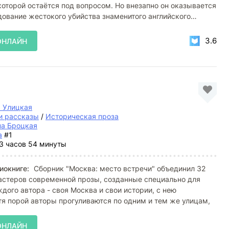
оторой остаётся под вопросом. Но внезапно он оказывается
дование жестокого убийства знаменитого английского
3.6
ОНЛАЙН
 Улицкая
и рассказы
/
Историческая проза
на Броцкая
а
#1
3 часов 54 минуты
иокниге:
Сборник "Москва: место встречи" объединил 32
астеров современной прозы, созданные специально для
ждого автора - своя Москва и свои истории, с нею
тя порой авторы прогуливаются по одним и тем же улицам,
ОНЛАЙН