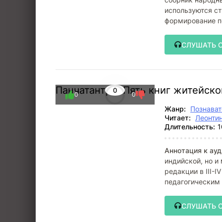
используются ст
формирование п
СЛУШАТЬ 
Панчатантра. Пять книг житейск
0
0
0
Жанр:
Познават
Читает:
Леонти
Длительность:
1
Аннотация к ауд
индийской, но и
редакции в III-
педагогическим 
СЛУШАТЬ 