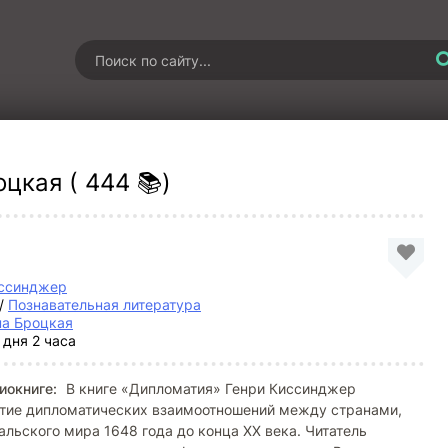
цкая ( 444 📚)
иссинджер
/
Познавательная литература
на Броцкая
 дня 2 часа
иокниге:
В книге «Дипломатия» Генри Киссинджер
итие дипломатических взаимоотношений между странами,
альского мира 1648 года до конца XX века. Читатель