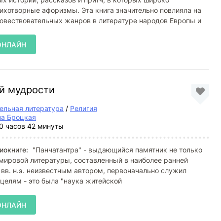
ихотворные афоризмы. Эта книга значительно повлияла на
овествовательных жанров в литературе народов Европы и
ОНЛАЙН
ой мудрости
ельная литература
/
Религия
на Броцкая
0 часов 42 минуты
иокниге:
"Панчатантра" - выдающийся памятник не только
 мировой литературы, составленный в наиболее ранней
IV вв. н.э. неизвестным автором, первоначально служил
целям - это была "наука житейской
ОНЛАЙН