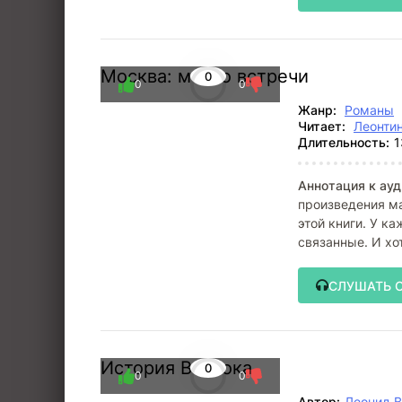
Москва: место встречи
0
0
0
Жанр:
Романы
Читает:
Леонти
Длительность:
1
Аннотация к ауд
произведения м
этой книги. У ка
связанные. И хо
СЛУШАТЬ 
История Востока
0
0
0
Автор:
Леонид В