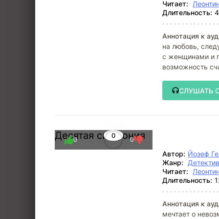
Читает:
Леонти
Длительность:
4
Аннотация к ауд
на любовь, след
с женщинами и п
возможность сч
встречи.
СЛУШАТЬ 
Десятая симфония
0
0
0
Автор:
Йозеф Ге
Жанр:
Детектив
Читает:
Леонти
Длительность:
1
Аннотация к ауд
мечтает о нево