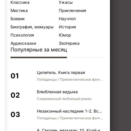
Классика
Ужасы
Мистика
Приключения
Боевик
Научпоп
Биография, мемуары
История
Психология
Юмор
Аудиосказки
Эзотерика
Популярные за месяц
Целитель. Книга первая
Попаданцы / Приключенческое фэнтези / Боевое фэнтези
Влюбленная ведьма
Современный любовный роман
Незаконный наследник 1-2. Вспомнить, кем был. Стать собой. Остаться собой
Попаданцы / Приключенческое фэнтези / Боевое фэнтези / Юмористическое фэнтези
А. Смолин, ведьмак: 10. Край неба