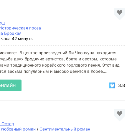
ун
Историческая проза
на Броцкая
 часа 42 минуты
иокниге:
В центре произведений Ли Чхончуна находится
удьба двух бродячих артистов, брата и сестры, которые
ами традиционного корейского горлового пения. Этот вид
тся весьма популярным и высоко ценится в Корее.
3.8
ОНЛАЙН
 Остер
й любовный роман
/
Сентиментальный роман