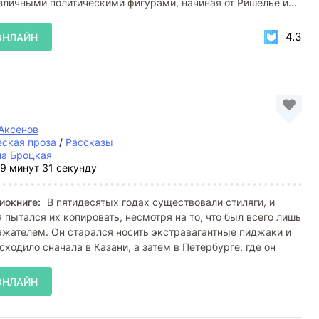
зличными политическими фигурами, начиная от Ришелье и
4.3
ОНЛАЙН
Аксенов
ская проза
/
Рассказы
на Броцкая
9 минут 31 секунду
иокниге:
В пятидесятых годах существовали стиляги, и
я пытался их копировать, несмотря на то, что был всего лишь
жателем. Он старался носить экстравагантные пиджаки и
сходило сначала в Казани, а затем в Петербурге, где он
ОНЛАЙН