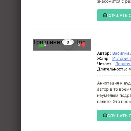
знакомится с ра
заканчивая
СЛУШАТЬ 
Три шинели и Нос
0
0
0
Автор:
Василий 
Жанр:
Историче
Читает:
Леонти
Длительность:
4
Аннотация к ауд
автор в то врем
неумелым подра
пальто. Это прои
СЛУШАТЬ 