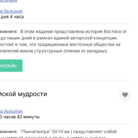
на Броцкая
 дня 4 часа
иокниге:
В этом издании представлена история Востока от
до наших дней в рамках единой авторской концепции.
остоит в том, что традиционные восточные общества на
челетий имели структурные отличия от западных
ОНЛАЙН
ейской мудрости
на Броцкая
0 часов 42 минуты
иокниге:
"Панчатантра" (III-IV вв.) представляет собой
х историй, рассказов и притч, в которых широко