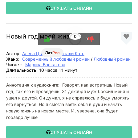
СЛУШАТЬ ОНЛАЙН
Новый год моей жизни
0
0
0
Лит
Рес
Автор:
Алёна Цветкова
,
Натали Катс
Жанр:
Современный любовный роман
/
Любовный роман
Читает:
Марина Баскакова
Длительность:
10 часов 11 минут
Аннотация к аудиокниге:
Говорят, как встретишь Новый
год, так его и проведешь. 31 декабря муж бросил меня и
ушел к другой. Он думал, я не справлюсь и буду умолять
его вернуться. Но я смогла взять себя в руки и начать
новую жизнь на новом месте. И, уверена, она будет
гораздо лучше
СЛУШАТЬ ОНЛАЙН