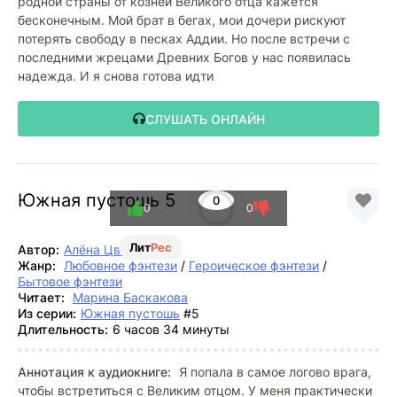
родной страны от козней Великого отца кажется
бесконечным. Мой брат в бегах, мои дочери рискуют
потерять свободу в песках Аддии. Но после встречи с
последними жрецами Древних Богов у нас появилась
надежда. И я снова готова идти
СЛУШАТЬ ОНЛАЙН
Южная пустошь 5
0
0
0
Лит
Рес
Автор:
Алёна Цветкова
Жанр:
Любовное фэнтези
/
Героическое фэнтези
/
Бытовое фэнтези
Читает:
Марина Баскакова
Из серии:
Южная пустошь
#5
Длительность:
6 часов 34 минуты
Аннотация к аудиокниге:
Я попала в самое логово врага,
чтобы встретиться с Великим отцом. У меня практически