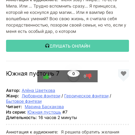
Мила. Или … Трудно вспомнить сразу… Я принцесса,
которой не коснулся дар магии… Или я вампир без
волшебных умений? Всю свою жизнь, я считала себя
посредственностью, позором своей семьи, но что, если у
меня есть особый дар, о котором
СЛУШАТЬ ОНЛАЙН
Южная пустошь 7
0
0
0
Автор:
Алёна Цветкова
Жанр:
Любовное фэнтези
/
Героическое фэнтези
/
Бытовое фэнтези
Читает:
Марина Баскакова
Из серии:
Южная пустошь
#7
Длительность:
16 часов 2 минуты
Аннотация к аудиокниге:
Я решила обратить желания