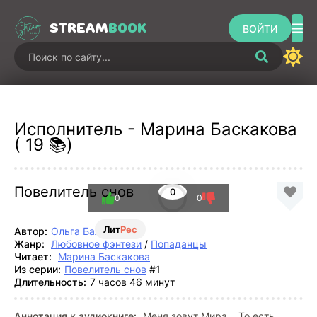
STREAM
BOOK
ВОЙТИ
Исполнитель - Марина Баскакова
( 19 📚)
Повелитель снов
0
0
0
Лит
Рес
Автор:
Ольга Балым
Жанр:
Любовное фэнтези
/
Попаданцы
Читает:
Марина Баскакова
Из серии:
Повелитель снов
#1
Длительность:
7 часов 46 минут
Аннотация к аудиокниге:
Меня зовут Мира… То есть