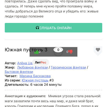
повторилась. Даже сделать вид, что проиграла войну и
сдалась. И теперь мне нужно пройти половину мира,
чтобы добраться до Великого отца и убедить его: живые
люди гораздо полезнее
СЛУШАТЬ ОНЛАЙН
Южная пустошь 3
0
0
0
Лит
Рес
Автор:
Алёна Цветкова
Жанр:
Любовное фэнтези
/
Героическое фэнтези
/
Бытовое фэнтези
Читает:
Марина Баскакова
Из серии:
Южная пустошь
#3
Длительность:
6 часов 24 минуты
Аннотация к аудиокниге:
Мнимая угроза стала реальной:
маги захватили почти весь наш мир, и даже мой брат,
король Грилории и наследник Древнего Бога, попал в их