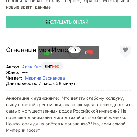
город и развивать страну… вернее, страны… Но старые и
новые враги, данные
СЛУШАТЬ ОНЛАЙН
Огненный меч Империи
0
0
0
Лит
Рес
Автор:
Алла Касперович
Жанр:
---
Читает:
Марина Баскакова
Длительность:
7 часов 58 минут
Аннотация к аудиокниге:
Что делать слабому колдуну,
сыну простой крестьянки, оказавшемуся в тени одного из
самых могущественных родов Российской империи? Не
привлекать внимания и жить тихой и спокойной жизнью…
Но что, если душа рвётся к признанию? Что, если самой
Империи грозит