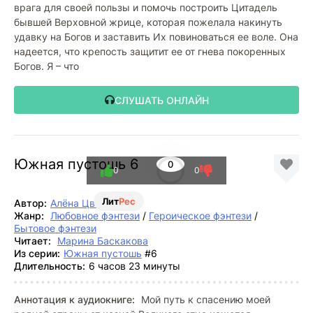
врага для своей пользы и помочь построить Цитадель
бывшей Верховной жрице, которая пожелала накинуть
удавку на Богов и заставить Их повиноваться ее воле. Она
надеется, что крепость защитит ее от гнева покоренных
Богов. Я – что
СЛУШАТЬ ОНЛАЙН
Южная пустошь 6
0
0
0
Лит
Рес
Автор:
Алёна Цветкова
Жанр:
Любовное фэнтези
/
Героическое фэнтези
/
Бытовое фэнтези
Читает:
Марина Баскакова
Из серии:
Южная пустошь
#6
Длительность:
6 часов 23 минуты
Аннотация к аудиокниге:
Мой путь к спасению моей