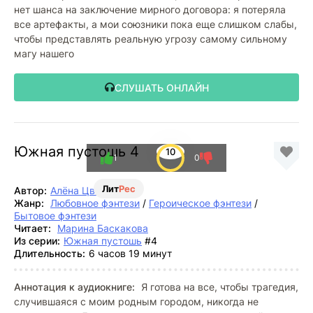
нет шанса на заключение мирного договора: я потеряла
все артефакты, а мои союзники пока еще слишком слабы,
чтобы представлять реальную угрозу самому сильному
магу нашего
СЛУШАТЬ ОНЛАЙН
Южная пустошь 4
10
1
0
Лит
Рес
Автор:
Алёна Цветкова
Жанр:
Любовное фэнтези
/
Героическое фэнтези
/
Бытовое фэнтези
Читает:
Марина Баскакова
Из серии:
Южная пустошь
#4
Длительность:
6 часов 19 минут
Аннотация к аудиокниге:
Я готова на все, чтобы трагедия,
случившаяся с моим родным городом, никогда не