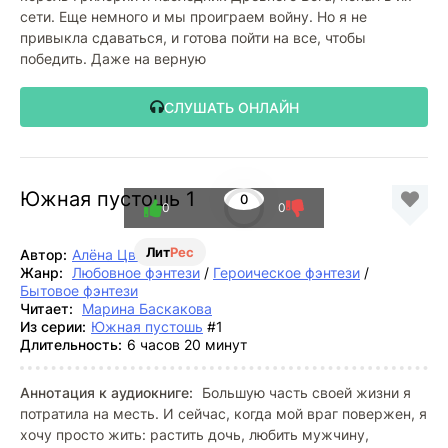
сети. Еще немного и мы проиграем войну. Но я не
привыкла сдаваться, и готова пойти на все, чтобы
победить. Даже на верную
СЛУШАТЬ ОНЛАЙН
Южная пустошь 1
0
0
0
Лит
Рес
Автор:
Алёна Цветкова
Жанр:
Любовное фэнтези
/
Героическое фэнтези
/
Бытовое фэнтези
Читает:
Марина Баскакова
Из серии:
Южная пустошь
#1
Длительность:
6 часов 20 минут
Аннотация к аудиокниге:
Большую часть своей жизни я
потратила на месть. И сейчас, когда мой враг повержен, я
хочу просто жить: растить дочь, любить мужчину,