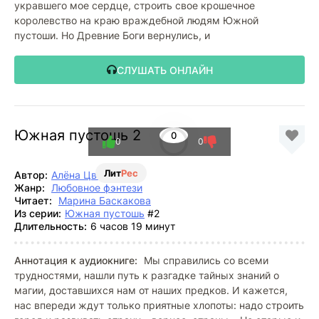
укравшего мое сердце, строить свое крошечное
королевство на краю враждебной людям Южной
пустоши. Но Древние Боги вернулись, и
СЛУШАТЬ ОНЛАЙН
Южная пустошь 2
0
0
0
Лит
Рес
Автор:
Алёна Цветкова
Жанр:
Любовное фэнтези
Читает:
Марина Баскакова
Из серии:
Южная пустошь
#2
Длительность:
6 часов 19 минут
Аннотация к аудиокниге:
Мы справились со всеми
трудностями, нашли путь к разгадке тайных знаний о
магии, доставшихся нам от наших предков. И кажется,
нас впереди ждут только приятные хлопоты: надо строить