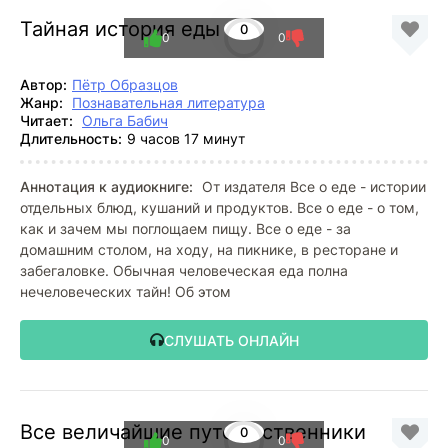
Тайная история еды
0
0
0
Автор:
Пётр Образцов
Жанр:
Познавательная литература
Читает:
Ольга Бабич
Длительность:
9 часов 17 минут
Аннотация к аудиокниге:
От издателя Все о еде - истории
отдельных блюд, кушаний и продуктов. Все о еде - о том,
как и зачем мы поглощаем пищу. Все о еде - за
домашним столом, на ходу, на пикнике, в ресторане и
забегаловке. Обычная человеческая еда полна
нечеловеческих тайн! Об этом
СЛУШАТЬ ОНЛАЙН
Все величайшие путешественники
0
0
0