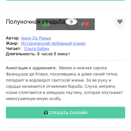
Полуночная свадьба
0
0
0
Автор:
Анри Де Ренье
Жанр:
Исторический любовный роман
Читает:
Ольга Бабич
Длительность:
8 часов 6 минут
Аннотация к аудиокниге:
Милая и нежная сирота
Француаза де Клере, поселившись в доме своей тетки,
попадает в водоворот светской жизни. За ее руку и
сердце начинается отчаянная борьба. Слухи, интриги,
козни сплетаются в изящную паутину, которая опутывает
неискушенную юную особу.
СЛУШАТЬ ОНЛАЙН