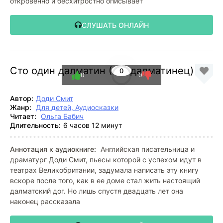
откровенно и бесхитростно описывает
СЛУШАТЬ ОНЛАЙН
Сто один далматин (101 далматинец)
0
0
0
Автор:
Доди Смит
Жанр:
Для детей, Аудиосказки
Читает:
Ольга Бабич
Длительность:
6 часов 12 минут
Аннотация к аудиокниге:
Английская писательница и
драматург Доди Смит, пьесы которой с успехом идут в
театрах Великобритании, задумала написать эту книгу
вскоре после того, как в ее доме стал жить настоящий
далматский дог. Но лишь спустя двадцать лет она
наконец рассказала