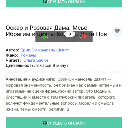
СЛУШАТЬ ОНЛАЙН
Оскар и Розовая Дама. Мсье
Ибрагим и цветы Корана. Дети Ноя
0
0
0
Автор:
Эрик-Эмманюэль Шмитт
Жанр:
Романы
Читает:
Ольга Бабич
Длительность:
8 часов 9 минут
Аннотация к аудиокниге:
Эрик-Эмманюэль Шмитт —
мировая знаменитость, он признан как самый читаемый и
играемый на сцене французский автор. Это модный,
блестящий и вместе с тем глубокий писатель, которого
волнуют фундаментальные вопросы морали и смысла
жизни, темы смерти, религии. В
СЛУШАТЬ ОНЛАЙН