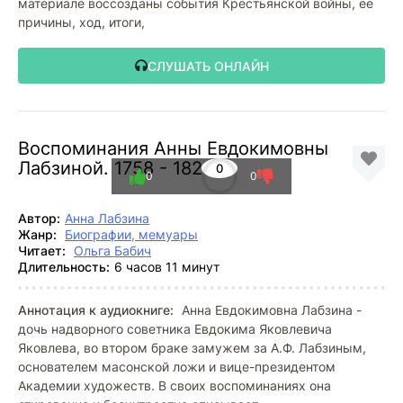
материале воссозданы события Крестьянской войны, ее
причины, ход, итоги,
СЛУШАТЬ ОНЛАЙН
Воспоминания Анны Евдокимовны
Лабзиной. 1758 - 1828
0
0
0
Автор:
Анна Лабзина
Жанр:
Биографии, мемуары
Читает:
Ольга Бабич
Длительность:
6 часов 11 минут
Аннотация к аудиокниге:
Анна Евдокимовна Лабзина -
дочь надворного советника Евдокима Яковлевича
Яковлева, во втором браке замужем за А.Ф. Лабзиным,
основателем масонской ложи и вице-президентом
Академии художеств. В своих воспоминаниях она