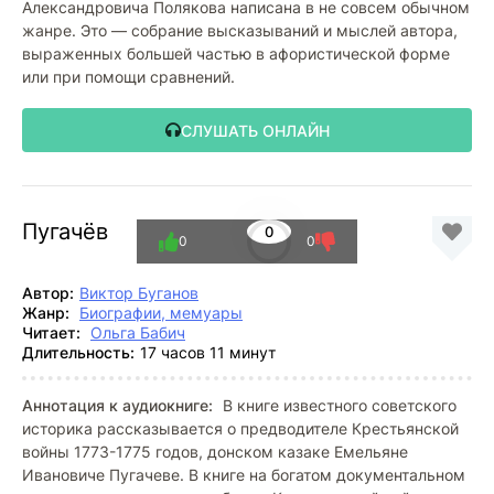
Александровича Полякова написана в не совсем обычном
жанре. Это — собрание высказываний и мыслей автора,
выраженных большей частью в афористической форме
или при помощи сравнений.
СЛУШАТЬ ОНЛАЙН
Пугачёв
0
0
0
Автор:
Виктор Буганов
Жанр:
Биографии, мемуары
Читает:
Ольга Бабич
Длительность:
17 часов 11 минут
Аннотация к аудиокниге:
В книге известного советского
историка рассказывается о предводителе Крестьянской
войны 1773-1775 годов, донском казаке Емельяне
Ивановиче Пугачеве. В книге на богатом документальном