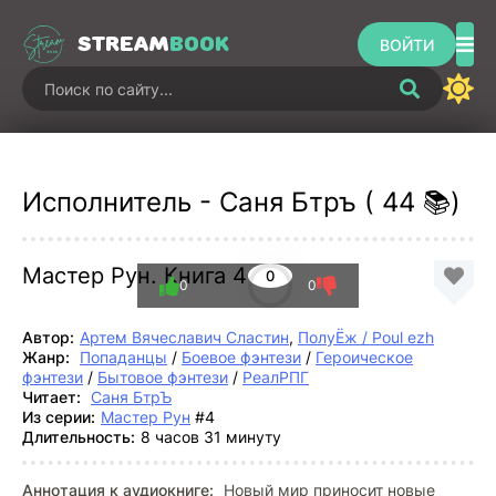
STREAM
BOOK
ВОЙТИ
Исполнитель - Саня Бтръ ( 44 📚)
Мастер Рун. Книга 4
0
0
0
Автор:
Артем Вячеславич Сластин
,
ПолуЁж / Poul ezh
Жанр:
Попаданцы
/
Боевое фэнтези
/
Героическое
фэнтези
/
Бытовое фэнтези
/
РеалРПГ
Читает:
Саня БтрЪ
Из серии:
Мастер Рун
#4
Длительность:
8 часов 31 минуту
Аннотация к аудиокниге:
Новый мир приносит новые