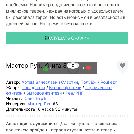
проблемы. Например орда численностью в несколько
миллионов тварей, каждая из которых с удовольствием
бы разорвала героя. Но есть нюанс - он в безопасности в
древней башне. На время в безопасности.
СЛУШАТЬ ОНЛАЙН
Мастер Рун. Книга 3
0
0
0
Автор:
Артем Вячеславич Сластин
,
ПолуЁж / Poul ezh
Жанр:
Попаданцы
/
Боевое фэнтези
/
Героическое
фэнтези
/
Бытовое фэнтези
/
РеалРПГ
Читает:
Саня БтрЪ
Из серии:
Мастер Рун
#3
Длительность:
8 часов 52 минуты
Аннотация к аудиокниге:
Долгий путь к становлению
практиком пройден - первая ступень взята и теперь