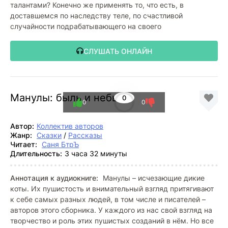
талантами? Конечно же применять то, что есть, в
доставшемся по наследству теле, по счастливой
случайности подрабатывающего на своего
СЛУШАТЬ ОНЛАЙН
Манулы: быль и небыль
0
0
0
Автор:
Коллектив авторов
Жанр:
Сказки
/
Рассказы
Читает:
Саня БтрЪ
Длительность:
3 часа 32 минуты
Аннотация к аудиокниге:
Манулы – исчезающие дикие
коты. Их пушистость и внимательный взгляд притягивают
к себе самых разных людей, в том числе и писателей –
авторов этого сборника. У каждого из нас свой взгляд на
творчество и роль этих пушистых созданий в нём. Но все