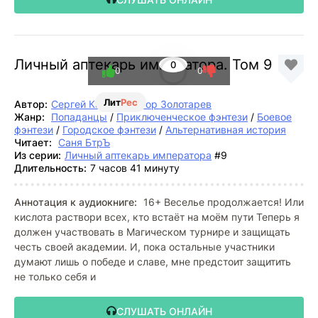
Личный аптекарь императора. Том 9
0
0
0
Лит
Рес
Автор:
Сергей Карелин
,
Егор Золотарев
Жанр:
Попаданцы
/
Приключенческое фэнтези
/
Боевое
фэнтези
/
Городское фэнтези
/
Альтернативная история
Читает:
Саня БтрЪ
Из серии:
Личный аптекарь императора
#9
Длительность:
7 часов 41 минуту
Аннотация к аудиокниге:
16+ Веселье продолжается! Или
кислота раствори всех, кто встаёт на моём пути Теперь я
должен участвовать в Магическом турнире и защищать
честь своей академии. И, пока остальные участники
думают лишь о победе и славе, мне предстоит защитить
не только себя и
СЛУШАТЬ ОНЛАЙН