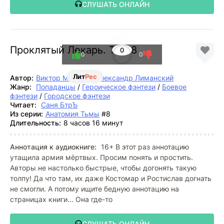
СЛУШАТЬ ОНЛАЙН
Проклятый Лекарь. Том 8
0
0
0
Лит
Рес
Автор:
Виктор Молотов
,
Александр Лиманский
Жанр:
Попаданцы
/
Героическое фэнтези
/
Боевое
фэнтези
/
Городское фэнтези
Читает:
Саня БтрЪ
Из серии:
Анатомия Тьмы
#8
Длительность:
8 часов 16 минут
Аннотация к аудиокниге:
16+ В этот раз аннотацию
утащила армия мёртвых. Просим понять и простить.
Авторы не настолько быстрые, чтобы догонять такую
толпу! Да что там, их даже Костомар и Ростислав догнать
не смогли. А потому ищите бедную аннотацию на
страницах книги... Она где-то
СЛУШАТЬ ОНЛАЙН