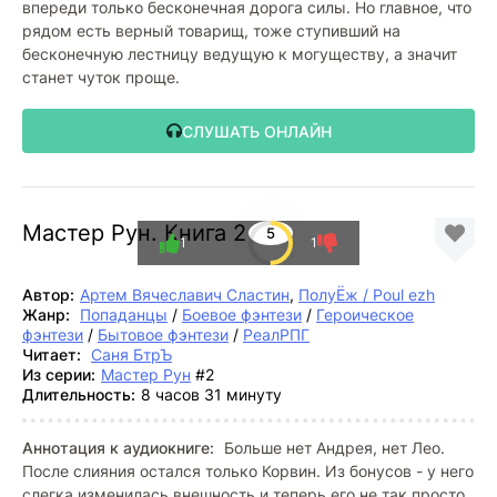
впереди только бесконечная дорога силы. Но главное, что
рядом есть верный товарищ, тоже ступивший на
бесконечную лестницу ведущую к могуществу, а значит
станет чуток проще.
СЛУШАТЬ ОНЛАЙН
Мастер Рун. Книга 2
5
1
1
Автор:
Артем Вячеславич Сластин
,
ПолуЁж / Poul ezh
Жанр:
Попаданцы
/
Боевое фэнтези
/
Героическое
фэнтези
/
Бытовое фэнтези
/
РеалРПГ
Читает:
Саня БтрЪ
Из серии:
Мастер Рун
#2
Длительность:
8 часов 31 минуту
Аннотация к аудиокниге:
Больше нет Андрея, нет Лео.
После слияния остался только Корвин. Из бонусов - у него
слегка изменилась внешность и теперь его не так просто