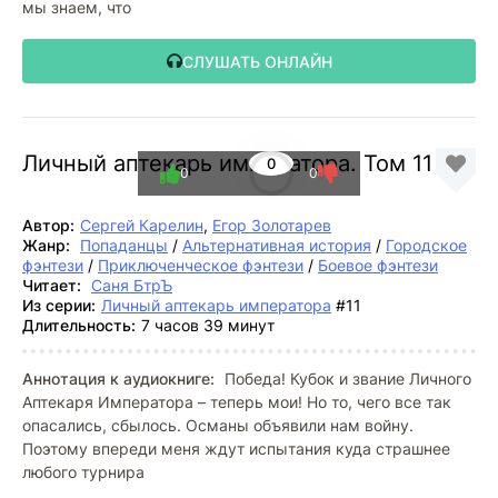
мы знаем, что
СЛУШАТЬ ОНЛАЙН
Личный аптекарь императора. Том 11
0
0
0
Автор:
Сергей Карелин
,
Егор Золотарев
Жанр:
Попаданцы
/
Альтернативная история
/
Городское
фэнтези
/
Приключенческое фэнтези
/
Боевое фэнтези
Читает:
Саня БтрЪ
Из серии:
Личный аптекарь императора
#11
Длительность:
7 часов 39 минут
Аннотация к аудиокниге:
Победа! Кубок и звание Личного
Аптекаря Императора – теперь мои! Но то, чего все так
опасались, сбылось. Османы объявили нам войну.
Поэтому впереди меня ждут испытания куда страшнее
любого турнира