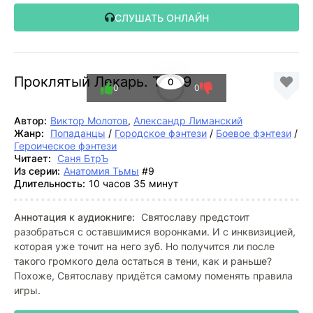
СЛУШАТЬ ОНЛАЙН
Проклятый Лекарь. Том 9
0
0
0
Автор:
Виктор Молотов
,
Александр Лиманский
Жанр:
Попаданцы
/
Городское фэнтези
/
Боевое фэнтези
/
Героическое фэнтези
Читает:
Саня БтрЪ
Из серии:
Анатомия Тьмы
#9
Длительность:
10 часов 35 минут
Аннотация к аудиокниге:
Святославу предстоит
разобраться с оставшимися воронками. И с инквизицией,
которая уже точит на него зуб. Но получится ли после
такого громкого дела остаться в тени, как и раньше?
Похоже, Святославу придётся самому поменять правила
игры.