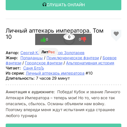
СЛУШАТЬ ОНЛАЙН
Личный аптекарь императора. Том
10
0
0
0
Лит
Рес
Автор:
Сергей Карелин
,
Егор Золотарев
Жанр:
Попаданцы
/
Приключенческое фэнтези
/
Боевое
фэнтези
/
Городское фэнтези
/
Альтернативная история
Читает:
Саня БтрЪ
Из серии:
Личный аптекарь императора
#10
Длительность:
7 часов 29 минут
Аннотация к аудиокниге:
Победа! Кубок и звание Личного
Аптекаря Императора – теперь мои! Но то, чего все так
опасались, сбылось. Османы объявили нам войну.
Поэтому впереди меня ждут испытания куда страшнее
любого турнира