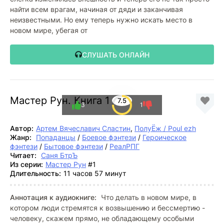
найти всем врагам, начиная от дяди и заканчивая
неизвестными. Но ему теперь нужно искать место в
новом мире, убегая от
СЛУШАТЬ ОНЛАЙН
Мастер Рун. Книга 1
7.5
3
1
Автор:
Артем Вячеславич Сластин
,
ПолуЁж / Poul ezh
Жанр:
Попаданцы
/
Боевое фэнтези
/
Героическое
фэнтези
/
Бытовое фэнтези
/
РеалРПГ
Читает:
Саня БтрЪ
Из серии:
Мастер Рун
#1
Длительность:
11 часов 57 минут
Аннотация к аудиокниге:
Что делать в новом мире, в
котором люди стремятся к возвышению и бессмертию -
человеку, скажем прямо, не обладающему особыми