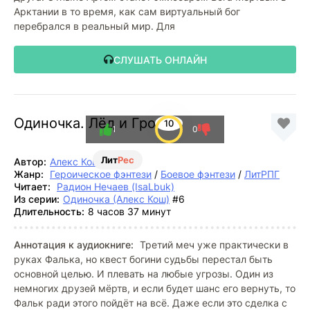
Арктании в то время, как сам виртуальный бог
перебрался в реальный мир. Для
СЛУШАТЬ ОНЛАЙН
Одиночка. Лёд и Гром
10
1
0
Лит
Рес
Автор:
Алекс Кош
Жанр:
Героическое фэнтези
/
Боевое фэнтези
/
ЛитРПГ
Читает:
Радион Нечаев (IsaLbuk)
Из серии:
Одиночка (Алекс Кош)
#6
Длительность:
8 часов 37 минут
Аннотация к аудиокниге:
Третий меч уже практически в
руках Фалька, но квест богини судьбы перестал быть
основной целью. И плевать на любые угрозы. Один из
немногих друзей мёртв, и если будет шанс его вернуть, то
Фальк ради этого пойдёт на всё. Даже если это сделка с