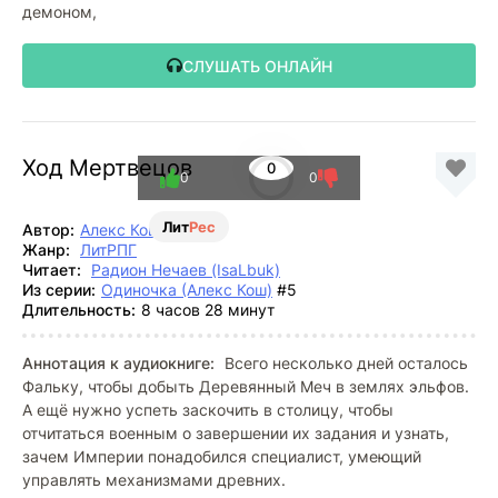
демоном,
СЛУШАТЬ ОНЛАЙН
Ход Мертвецов
0
0
0
Лит
Рес
Автор:
Алекс Кош
Жанр:
ЛитРПГ
Читает:
Радион Нечаев (IsaLbuk)
Из серии:
Одиночка (Алекс Кош)
#5
Длительность:
8 часов 28 минут
Аннотация к аудиокниге:
Всего несколько дней осталось
Фальку, чтобы добыть Деревянный Меч в землях эльфов.
А ещё нужно успеть заскочить в столицу, чтобы
отчитаться военным о завершении их задания и узнать,
зачем Империи понадобился специалист, умеющий
управлять механизмами древних.