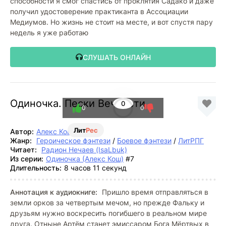
способности я смог спастись от проклятия Садако и даже
получил удостоверение практиканта в Ассоциации
Медиумов. Но жизнь не стоит на месте, и вот спустя пару
недель я уже работаю
СЛУШАТЬ ОНЛАЙН
Одиночка. Пески Вечности
0
0
0
Лит
Рес
Автор:
Алекс Кош
Жанр:
Героическое фэнтези
/
Боевое фэнтези
/
ЛитРПГ
Читает:
Радион Нечаев (IsaLbuk)
Из серии:
Одиночка (Алекс Кош)
#7
Длительность:
8 часов 11 секунд
Аннотация к аудиокниге:
Пришло время отправляться в
земли орков за четвертым мечом, но прежде Фальку и
друзьям нужно воскресить погибшего в реальном мире
друга. Отныне Артём станет эмиссаром Бога Мёртвых в