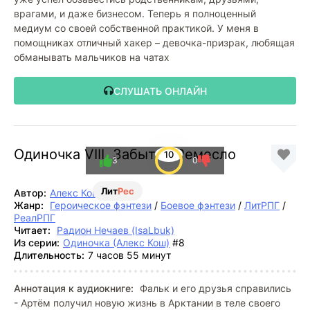
врагами, и даже бизнесом. Теперь я полноценный
медиум со своей собственной практикой. У меня в
помощниках отличный хакер – девочка-призрак, любящая
обманывать мальчиков на чатах
СЛУШАТЬ ОНЛАЙН
Одиночка VIII. Забытое Ремесло
10
3
0
Лит
Рес
Автор:
Алекс Кош
Жанр:
Героическое фэнтези
/
Боевое фэнтези
/
ЛитРПГ
/
РеалРПГ
Читает:
Радион Нечаев (IsaLbuk)
Из серии:
Одиночка (Алекс Кош)
#8
Длительность:
7 часов 55 минут
Аннотация к аудиокниге:
Фальк и его друзья справились
- Артём получил новую жизнь в Арктании в теле своего