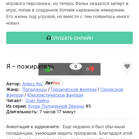
игрового персонажа, но теперь Фальк оказался заперт в
игре, попав в созданное Хотеем карманное измерение.
Его жизнь под угрозой, но вместе с тем появилось много
новых
СЛУШАТЬ ОНЛАЙН
Я – пожиратель
0
0
0
Лит
Рес
Автор:
Алекс Кош
Жанр:
Попаданцы
/
Героическое фэнтези
/
Городское
фэнтези
/
Юмористическое фэнтези
Читает:
Олег Кейнз
Из серии:
Кулак Полуденной Звезды
#5
Длительность:
7 часов 17 минут
Аннотация к аудиокниге:
Еще недавно я был обычным
попаданцем, умеющим видеть призраков. Благодаря этой