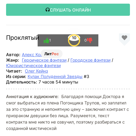
СЛУШАТЬ ОНЛАЙН
Проклятый
10
1
0
Лит
Рес
Автор:
Алекс Кош
Жанр:
Героическое фэнтези
/
Городское фэнтези
/
Юмористическое фэнтези
Читает:
Олег Кейнз
Из серии:
Кулак Полуденной Звезды
#3
Длительность:
7 часов 54 минуты
Аннотация к аудиокниге:
Благодаря помощи Доктора я
смог выбраться из плена Погонщика Трупов, но заплатил
за это странную и непонятную цену – заключил контракт с
призраком девушки без лица. Разумеется, текст
контракта мне никто не озвучил, поэтому разбираться с
созданной мистической