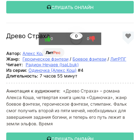
СЛУШАТЬ ОНЛАЙН
Древо Страха
0
0
0
Лит
Рес
Автор:
Алекс Кош
Жанр:
Героическое фэнтези
/
Боевое фэнтези
/
ЛитРПГ
Читает:
Радион Нечаев (IsaLbuk)
Из серии:
Одиночка (Алекс Кош)
#4
Длительность:
7 часов 55 минут
Аннотация к аудиокниге:
«Древо Страха» – романа
Алекса Коша, четвертая книга цикла «Одиночка», жанр
боевое фэнтези, героическое фэнтези, стимпанк. Фальк
смог получить второй из пяти мечей, необходимых для
завершения задания богини, и теперь его путь лежит в
земли эльфов. Время
СЛУШАТЬ ОНЛАЙН