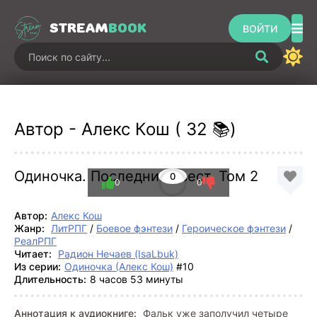
STREAM
BOOK
ВОЙТИ
Автор - Алекс Кош ( 32 📚)
Одиночка. Последний квест. Том 2
0
0
0
Автор:
Алекс Кош
Жанр:
ЛитРПГ
/
Боевое фэнтези
/
Героическое фэнтези
/
РеалРПГ
Читает:
Радион Нечаев (IsaLbuk)
Из серии:
Одиночка (Алекс Кош)
#10
Длительность:
8 часов 53 минуты
Аннотация к аудиокниге:
Фальк уже заполучил четыре