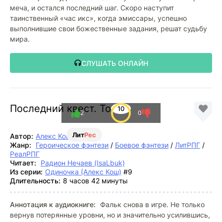
меча, и остался последний шаг. Скоро наступит
таинственный «час икс», когда эмиссары, успешно
выполнившие свои божественные задания, решат судьбу
мира.
СЛУШАТЬ ОНЛАЙН
Последний квест. Том 1
10
2
0
Лит
Рес
Автор:
Алекс Кош
Жанр:
Героическое фэнтези
/
Боевое фэнтези
/
ЛитРПГ
/
РеалРПГ
Читает:
Радион Нечаев (IsaLbuk)
Из серии:
Одиночка (Алекс Кош)
#9
Длительность:
8 часов 42 минуты
Аннотация к аудиокниге:
Фальк снова в игре. Не только
вернув потерянные уровни, но и значительно усилившись,