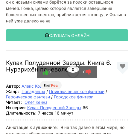
он с новыми силами берётся за поиски оставшихся
мечей. Гонка, целью которой является завершение
божественных квестов, приближается к концу, и Фальк в
ней уже далеко не на
СЛУШАТЬ ОНЛАЙН
Кулак Полуденной Звезды. Книга 6.
Нурарихён поневоле
0
0
0
Лит
Рес
Автор:
Алекс Кош
Жанр:
Попаданцы
/
Приключенческое фэнтези
/
Героическое фэнтези
/
Городское фэнтези
Читает:
Олег Кейнз
Из серии:
Кулак Полуденной Звезды
#6
Длительность:
7 часов 16 минут
Аннотация к аудиокниге:
Я не так давно в этом мире, но
уже успел обзавестись родственникам, друзьями,