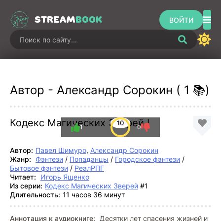
STREAM
BOOK
ВОЙТИ
Автор - Александр Сорокин ( 1 📚)
Кодекс Магических Зверей I
10
1
0
Автор:
Павел Шимуро
,
Александр Сорокин
Жанр:
Фэнтези
/
Попаданцы
/
Городское фэнтези
/
Бытовое фэнтези
/
РеалРПГ
Читает:
Игорь Ященко
Из серии:
Кодекс Магических Зверей
#1
Длительность:
11 часов 36 минут
Аннотация к аудиокниге:
Десятки лет спасения жизней и