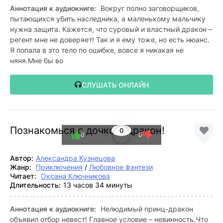
Аннотация к аудиокниге:
Вокруг полно заговорщиков,
пытающихся убить наследника, а маленькому мальчику
нужна защита. Кажется, что суровый и властный дракон –
регент мне не доверяет! Так и я ему тоже, но есть нюанс.
Я попала в это тело по ошибке, вовсе я никакая не
няня.Мне бы во
СЛУШАТЬ ОНЛАЙН
Познакомься с дочкой, дракон!
0
0
0
Автор:
Александра Кузнецова
Жанр:
Приключения
/
Любовное фэнтези
Читает:
Оксана Ключникова
Длительность:
13 часов 34 минуты
Аннотация к аудиокниге:
Нелюдимый принц-дракон
объявил отбор невест! Главное условие – невинность.Что