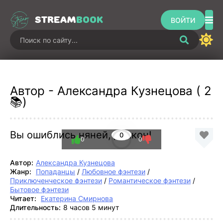
STREAM
BOOK
ВОЙТИ
Автор - Александра Кузнецова ( 2
📚)
Вы ошиблись няней, дракон!
0
0
0
Автор:
Александра Кузнецова
Жанр:
Попаданцы
/
Любовное фэнтези
/
Приключенческое фэнтези
/
Романтическое фэнтези
/
Бытовое фэнтези
Читает:
Екатерина Смирнова
Длительность:
8 часов 5 минут