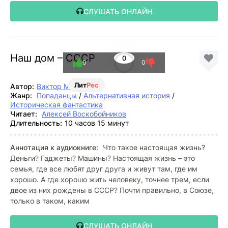
СЛУШАТЬ ОНЛАЙН
Наш дом – СССР
0
0
0
Лит
Рес
Автор:
Виктор Мишин
Жанр:
Попаданцы
/
Альтернативная история
/
Историческая фантастика
Читает:
Алексей Воскобойников
Длительность:
10 часов 15 минут
Аннотация к аудиокниге:
Что такое настоящая жизнь?
Деньги? Гаджеты? Машины? Настоящая жизнь – это
семья, где все любят друг друга и живут там, где им
хорошо. А где хорошо жить человеку, точнее трем, если
двое из них рождены в СССР? Почти правильно, в Союзе,
только в таком, каким
СЛУШАТЬ ОНЛАЙН