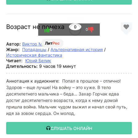
Возраст не помеха
0
0
0
Лит
Рес
Автор:
Виктор Мишин
Жанр:
Попаданцы
/
Альтернативная история
/
Историческая фантастика
Читает:
Юрий Белик
Длительность:
9 часов 19 минут
Аннотация к аудиокниге:
Попал в прошлое – отлично!
Здоров – еще лучше! На войну – это хуже. В тело
десятилетнего мальчика – беда… Захар Горчак едва
достиг десятилетнего возраста, когда к нему домой
пришла война. Мальчик чудом выжил и начал свой путь,
идя за зовом сердца. Он молод,
СЛУШАТЬ ОНЛАЙН