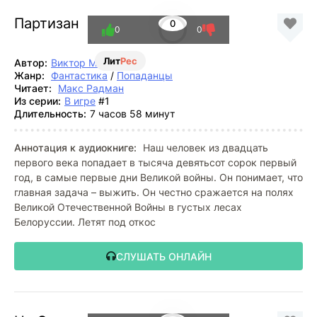
Партизан
0
0
0
Лит
Рес
Автор:
Виктор Мишин
Жанр:
Фантастика
/
Попаданцы
Читает:
Макс Радман
Из серии:
В игре
#1
Длительность:
7 часов 58 минут
Аннотация к аудиокниге:
Наш человек из двадцать
первого века попадает в тысяча девятьсот сорок первый
год, в самые первые дни Великой войны. Он понимает, что
главная задача – выжить. Он честно сражается на полях
Великой Отечественной Войны в густых лесах
Белоруссии. Летят под откос
СЛУШАТЬ ОНЛАЙН