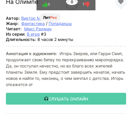
На Олимпе
0
0
1
Лит
Рес
Автор:
Виктор Мишин
Жанр:
Фантастика
/
Попаданцы
Читает:
Макс Радман
Из серии:
В игре
#3
Длительность:
8 часов 2 минуты
Аннотация к аудиокниге:
Игорь Зверев, или Гарри Смит,
продолжает свою битву по перекраиванию миропорядка.
Да, он поступал нечестно, но во благо всех жителей
планеты Земля. Ему предстоит завершить начатое, начать
новое и найти то, наконец, о чем мечтал с детства. Игорь
откажется от
СЛУШАТЬ ОНЛАЙН