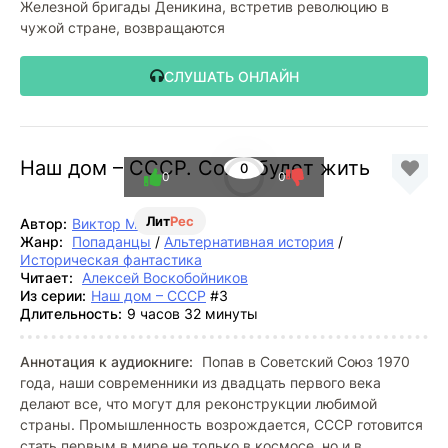
Железной бригады Деникина, встретив революцию в
чужой стране, возвращаются
СЛУШАТЬ ОНЛАЙН
Наш дом – СССР. Союз будет жить
0
0
0
Лит
Рес
Автор:
Виктор Мишин
Жанр:
Попаданцы
/
Альтернативная история
/
Историческая фантастика
Читает:
Алексей Воскобойников
Из серии:
Наш дом – СССР
#3
Длительность:
9 часов 32 минуты
Аннотация к аудиокниге:
Попав в Советский Союз 1970
года, наши современники из двадцать первого века
делают все, что могут для реконструкции любимой
страны. Промышленность возрождается, СССР готовится
стать первым в мире не только в космосе, но и в