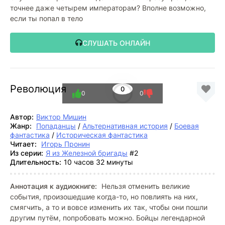
точнее даже четырем императорам? Вполне возможно,
если ты попал в тело
СЛУШАТЬ ОНЛАЙН
Революция
0
0
0
Автор:
Виктор Мишин
Жанр:
Попаданцы
/
Альтернативная история
/
Боевая
фантастика
/
Историческая фантастика
Читает:
Игорь Пронин
Из серии:
Я из Железной бригады
#2
Длительность:
10 часов 32 минуты
Аннотация к аудиокниге:
Нельзя отменить великие
события, произошедшие когда-то, но повлиять на них,
смягчить, а то и вовсе изменить их так, чтобы они пошли
другим путём, попробовать можно. Бойцы легендарной