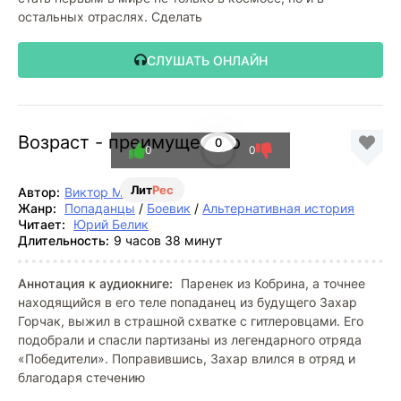
остальных отраслях. Сделать
СЛУШАТЬ ОНЛАЙН
Возраст - преимущество
0
0
0
Лит
Рес
Автор:
Виктор Мишин
Жанр:
Попаданцы
/
Боевик
/
Альтернативная история
Читает:
Юрий Белик
Длительность:
9 часов 38 минут
Аннотация к аудиокниге:
Паренек из Кобрина, а точнее
находящийся в его теле попаданец из будущего Захар
Горчак, выжил в страшной схватке с гитлеровцами. Его
подобрали и спасли партизаны из легендарного отряда
«Победители». Поправившись, Захар влился в отряд и
благодаря стечению