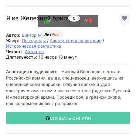
Я из Железной бригады
0
0
0
Лит
Рес
Автор:
Виктор Мишин
Жанр:
Попаданцы
/
Альтернативная история
/
Историческая фантастика
Читает:
Авточтец
Длительность:
10 часов 13 минут
Аннотация к аудиокниге:
Николай Воронцов, сержант
Российской армии, да-да, спецназовец, вернувшись из
очередной командировки, получил сильный удар
электрическим током и оказался в теле рядового Русской
Императорской армии. Посреди боя, в грязном окопе,
наш современник быстро пришел
СЛУШАТЬ ОНЛАЙН