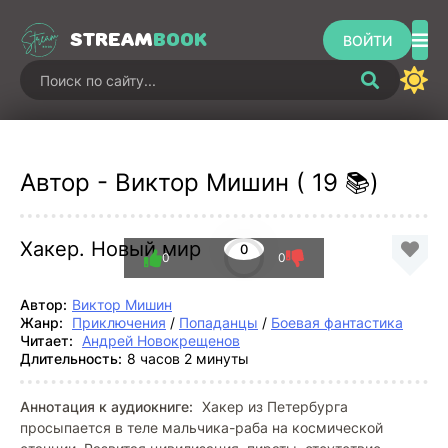
STREAM
BOOK
ВОЙТИ
Автор - Виктор Мишин ( 19 📚)
Хакер. Новый мир
0
0
0
Автор:
Виктор Мишин
Жанр:
Приключения
/
Попаданцы
/
Боевая фантастика
Читает:
Андрей Новокрещенов
Длительность:
8 часов 2 минуты
Аннотация к аудиокниге:
Хакер из Петербурга
просыпается в теле мальчика-раба на космической