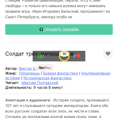
станции. Развитая цивилизация, пираты, отсутствие
свободы – и только его навыки взлома могут изменить
правила игры. Иван Игоревич Бельский, программист из
Санкт-Петербурга, никогда особо не
СЛУШАТЬ ОНЛАЙН
Солдат трех императоров
10
1
0
Лит
Рес
Автор:
Виктор Мишин
Жанр:
Попаданцы
/
Боевая фантастика
/
Альтернативная
история
/
Историческая фантастика
Читает:
Максим Полтавский
Длительность:
9 часов 8 минут
Аннотация к аудиокниге:
История солдата, прожившего
107 лет и служившего четырем императорам. Книга обо
всех русских солдатах всех эпох, их чести и славе.
Служить на протяжении долгой жизни сразу трем, а