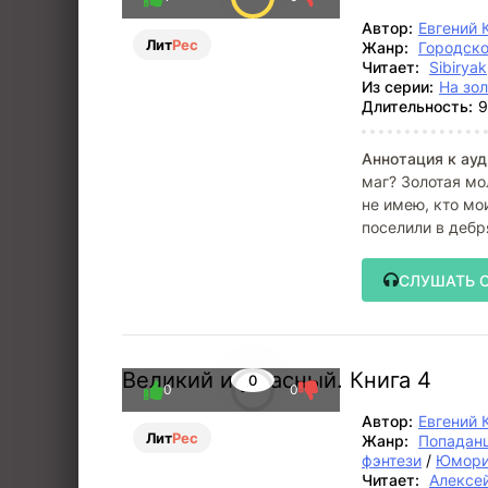
Автор:
Евгений 
Лит
Рес
Жанр:
Городско
Читает:
Sibiryak
Из серии:
На зо
Длительность:
9
Аннотация к ауд
маг? Золотая мо
не имею, кто мо
поселили в дебр
СЛУШАТЬ 
Великий и ужасный. Книга 4
0
0
0
Автор:
Евгений 
Лит
Рес
Жанр:
Попадан
фэнтези
/
Юмори
Читает:
Алексе