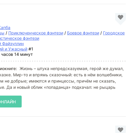
Капба
цы
/
Приключенческое фэнтези
/
Боевое фэнтези
/
Городское
стическое фэнтези
й Файзуллин
ий и Ужасный
#1
 часов 14 минут
иокниге:
Жизнь – штука непредсказуемая, герой же думал,
сказке. Мир-то и впрямь сказочный: есть в нём волшебники,
ем не добрые; имеются и принцессы, причём не сказать,
е. Да и новый облик «попаданца» подкачал: не рыцарь
ОНЛАЙН