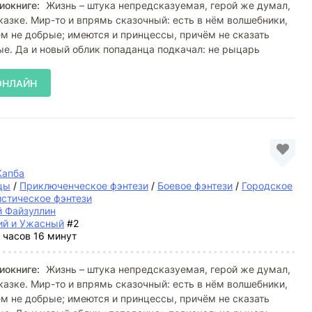
иокниге:
Жизнь – штука непредсказуемая, герой же думал,
сказке. Мир-то и впрямь сказочный: есть в нём волшебники,
ем не добрые; имеются и принцессы, причём не сказать
е. Да и новый облик попаданца подкачал: не рыцарь
ОНЛАЙН
Капба
цы
/
Приключенческое фэнтези
/
Боевое фэнтези
/
Городское
стическое фэнтези
й Файзуллин
ий и Ужасный
#2
 часов 16 минут
иокниге:
Жизнь – штука непредсказуемая, герой же думал,
сказке. Мир-то и впрямь сказочный: есть в нём волшебники,
ем не добрые; имеются и принцессы, причём не сказать