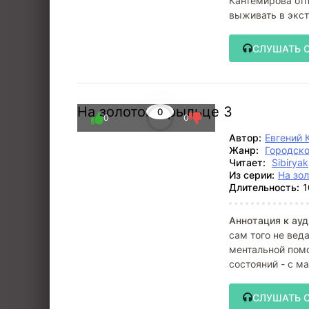
Кантемирова отп
выживать в экс
Пеллинского
СЛУШАТЬ 
На золотом крыльце 3
0
0
0
Автор:
Евгений 
Жанр:
Городско
Читает:
Sibiryak
Из серии:
На зо
Длительность:
1
Аннотация к ауд
сам того не вед
ментальной помо
состояний - с м
сразу
СЛУШАТЬ 