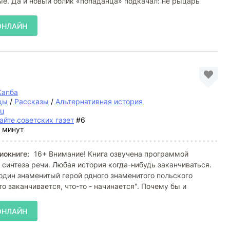
е. Да и новый облик «попаданца» подкачал: не рыцарь
ОНЛАЙН
Капба
цы
/
Рассказы
/
Альтернативная история
ец
айте советских газет
#6
 минут
иокниге:
16+ Внимание! Книга озвучена программой
 синтеза речи. Любая история когда-нибудь заканчиваться.
 один знаменитый герой одного знаменитого польского
то заканчивается, что-то - начинается". Почему бы и
ОНЛАЙН