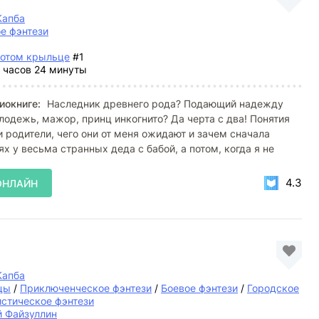
Капба
е фэнтези
лотом крыльце
#1
 часов 24 минуты
иокниге:
Наследник древнего рода? Подающий надежду
лодежь, мажор, принц инкогнито? Да черта с два! Понятия
и родители, чего они от меня ожидают и зачем сначала
ях у весьма странных деда с бабой, а потом, когда я не
4.3
ОНЛАЙН
Капба
цы
/
Приключенческое фэнтези
/
Боевое фэнтези
/
Городское
стическое фэнтези
й Файзуллин