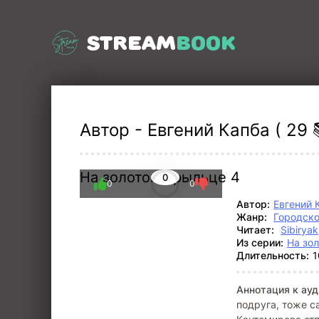
STREAM
BOOK
Автор - Евгений Капба ( 29 
На золотом крыльце 4
0
0
0
Автор:
Евгений 
Жанр:
Городско
Читает:
Sibiryak
Из серии:
На зо
Длительность:
1
Аннотация к ауд
подруга, тоже с