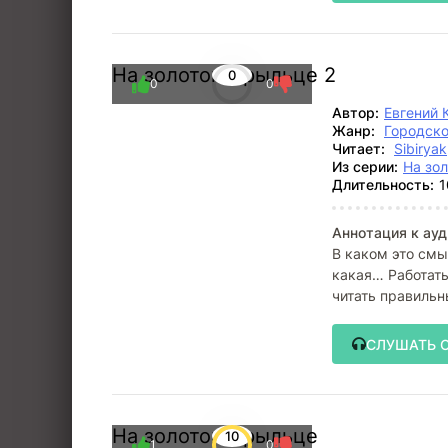
На золотом крыльце 2
0
0
0
Автор:
Евгений 
Жанр:
Городско
Читает:
Sibiryak
Из серии:
На зо
Длительность:
1
Аннотация к ауд
В каком это смы
какая… Работать
читать правильн
СЛУШАТЬ 
На золотом крыльце
10
1
0