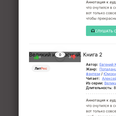
Аннотация к ауд
что очутился в 
вот только совс
чтобы прекрасны
СЛУШАТЬ 
Великий и ужасный. Книга 2
0
0
0
Автор:
Евгений 
Лит
Рес
Жанр:
Попадан
фэнтези
/
Юмори
Читает:
Алексе
Из серии:
Велик
Длительность:
8
Аннотация к ауд
что очутился в 
вот только совс