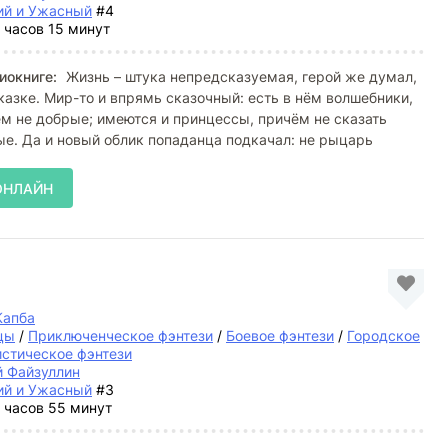
ий и Ужасный
#4
 часов 15 минут
иокниге:
Жизнь – штука непредсказуемая, герой же думал,
сказке. Мир-то и впрямь сказочный: есть в нём волшебники,
ем не добрые; имеются и принцессы, причём не сказать
е. Да и новый облик попаданца подкачал: не рыцарь
ОНЛАЙН
Капба
цы
/
Приключенческое фэнтези
/
Боевое фэнтези
/
Городское
стическое фэнтези
й Файзуллин
ий и Ужасный
#3
 часов 55 минут