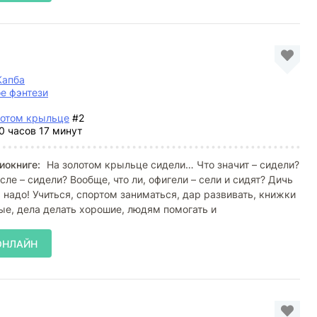
Капба
е фэнтези
лотом крыльце
#2
0 часов 17 минут
иокниге:
На золотом крыльце сидели… Что значит – сидели?
сле – сидели? Вообще, что ли, офигели – сели и сидят? Дичь
 надо! Учиться, спортом заниматься, дар развивать, книжки
ые, дела делать хорошие, людям помогать и
ОНЛАЙН