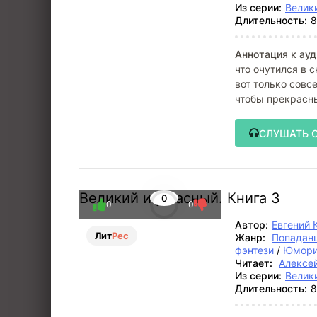
Из серии:
Велик
Длительность:
8
Аннотация к ауд
что очутился в 
вот только совс
чтобы прекрасны
СЛУШАТЬ 
Великий и ужасный. Книга 3
0
0
0
Автор:
Евгений 
Лит
Рес
Жанр:
Попадан
фэнтези
/
Юмори
Читает:
Алексе
Из серии:
Велик
Длительность:
8