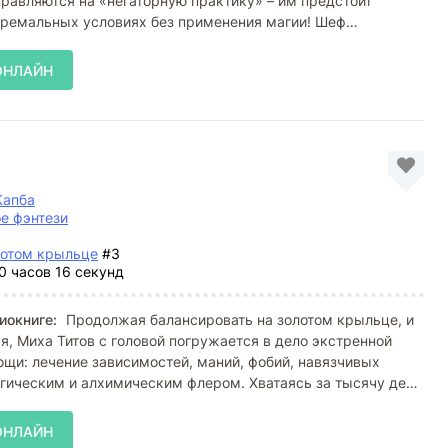
равляются на «негаторную практику» – им предстоит
тремальных условиях без применения магии! Шеф
ОНЛАЙН
Капба
е фэнтези
лотом крыльце
#3
0 часов 16 секунд
иокниге:
Продолжая балансировать на золотом крыльце, и
ая, Миха Титов с головой погружается в дело экстренной
щи: лечение зависимостей, маний, фобий, навязчивых
агическим и алхимическим флером. Хватаясь за тысячу дел
ОНЛАЙН