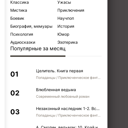
Классика
Ужасы
Мистика
Приключения
Боевик
Научпоп
Биография, мемуары
История
Психология
Юмор
Аудиосказки
Эзотерика
Популярные за месяц
Целитель. Книга первая
Попаданцы / Приключенческое фэнтези / Боевое фэнтези
Влюбленная ведьма
Современный любовный роман
Незаконный наследник 1-2. Вспомнить, кем был. Стать собой. Остаться собой
Попаданцы / Приключенческое фэнтези / Боевое фэнтези / Юмористическое фэнтези
А. Смолин, ведьмак: 10. Край неба