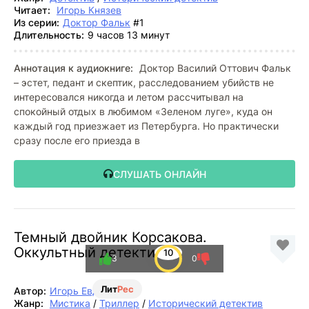
Читает:
Игорь Князев
Из серии:
Доктор Фальк
#1
Длительность:
9 часов 13 минут
Аннотация к аудиокниге:
Доктор Василий Оттович Фальк
– эстет, педант и скептик, расследованием убийств не
интересовался никогда и летом рассчитывал на
спокойный отдых в любимом «Зеленом луге», куда он
каждый год приезжает из Петербурга. Но практически
сразу после его приезда в
СЛУШАТЬ ОНЛАЙН
Темный двойник Корсакова.
Оккультный детектив
10
3
0
Лит
Рес
Автор:
Игорь Евдокимов
Жанр:
Мистика
/
Триллер
/
Исторический детектив