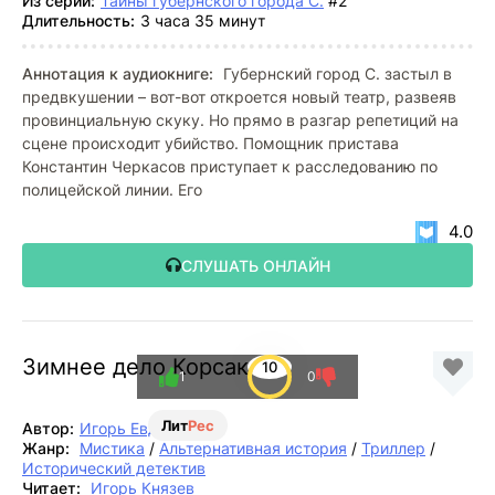
Из серии:
Тайны губернского города С.
#2
Длительность:
3 часа 35 минут
Аннотация к аудиокниге:
Губернский город С. застыл в
предвкушении – вот-вот откроется новый театр, развеяв
провинциальную скуку. Но прямо в разгар репетиций на
сцене происходит убийство. Помощник пристава
Константин Черкасов приступает к расследованию по
полицейской линии. Его
4.0
СЛУШАТЬ ОНЛАЙН
Зимнее дело Корсакова
10
1
0
Лит
Рес
Автор:
Игорь Евдокимов
Жанр:
Мистика
/
Альтернативная история
/
Триллер
/
Исторический детектив
Читает:
Игорь Князев