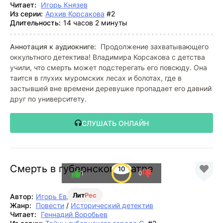
Читает:
Игорь Князев
Из серии:
Архив Корсакова
#2
Длительность:
14 часов 2 минуты
Аннотация к аудиокниге:
Продолжение захватывающего
оккультного детектива! Владимира Корсакова с детства
учили, что смерть может подстерегать его повсюду. Она
таится в глухих муромских лесах и болотах, где в
застывшей вне времени деревушке пропадает его давний
друг по университету.
СЛУШАТЬ ОНЛАЙН
Смерть в губернском театре
10
1
0
Лит
Рес
Автор:
Игорь Евдокимов
Жанр:
Повести
/
Исторический детектив
Читает:
Геннадий Воробьев