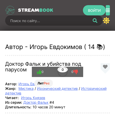
STREAM
BOOK
ВОЙТИ
Автор - Игорь Евдокимов ( 14 📚)
Доктор Фальк и убийства под
парусом
0
0
0
Лит
Рес
Автор:
Игорь Евдокимов
Жанр:
Мистика
/
Иронический детектив
/
Исторический
детектив
Читает:
Игорь Князев
Из серии:
Доктор Фальк
#4
Длительность:
10 часов 20 минут