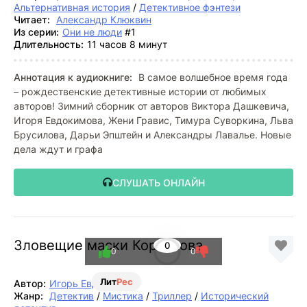
Альтернативная история
/
Детективное фэнтези
Читает:
Александр Клюквин
Из серии:
Они не люди
#1
Длительность:
11 часов 8 минут
Аннотация к аудиокниге:
В самое волшебное время года
– рождественские детективные истории от любимых
авторов! Зимний сборник от авторов Виктора Дашкевича,
Игоря Евдокимова, Жени Гравис, Тимура Суворкина, Льва
Брусилова, Дарьи Эпштейн и Александры Лавалье. Новые
дела ждут и графа
СЛУШАТЬ ОНЛАЙН
Зловещие маски Корсакова
0
0
0
Лит
Рес
Автор:
Игорь Евдокимов
Жанр:
Детектив
/
Мистика
/
Триллер
/
Исторический