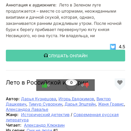
Аннотация к аудиокниге:
Лето в Зеленом луге
продолжается – вместе со штормами, неожиданными
визитами и дачной скукой, которая, однако,
заканчивается ранним дождливым утром. После ночной
бури к берегу прибивает перевернутую яхту князя
Несвицкого, но она пуста. Ни владельца, ни
4.5
СЛУШАТЬ ОНЛАЙН
Лето в Российской империи
0
0
0
Автор:
Дарья Кузнецова
,
Игорь Евдокимов
,
Виктор
Дашкевич
,
Тимур Суворкин
,
Дарья Эпштейн
,
Женя Гравис
,
Александра Лавалье
Жанр:
Исторический детектив
/
Современная русская
литература
Читает:
Александр Клюквин
Из серии:
Они не люди
#1