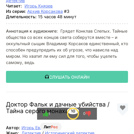
детектив
Читает:
Игорь Князев
Из серии:
Архив Корсакова
#3
Длительность:
15 часов 48 минут
Аннотация к аудиокниге:
Грядет Конклав Слепых. Тайные
общества со всех концов света соберутся вместе – и
оккультный сыщик Владимир Корсаков единственный, кто
способен предупредить их об угрозе, что нависла над
миром. Но хватит ли ему сил для того, чтобы уцелеть
самому, ведь
СЛУШАТЬ ОНЛАЙН
Доктор Фальк и дачные убийства /
Тайна серого монаха
10
1
0
Лит
Рес
Автор:
Игорь Евдокимов
Жанр:
Детектив
/
Исторический детектив