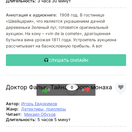
Длительность:
3 часа 30 минут
Аннотация к аудиокниге:
1908 год. В гостинице
«Швейцария», что является украшением дачной
деревеньки Зеленый луг, готовится оригинальный
аукцион. На кону – «vin de la comete», драгоценная
бутылка вина урожая 1811 года. Устроитель аукциона
рассчитывает на баснословную прибыль. А вот
СЛУШАТЬ ОНЛАЙН
Доктор Фальк. Тайна серого монаха
0
0
0
Автор:
Игорь Евдокимов
Жанр:
Детективы, триллеры
Читает:
Михаил Обухов
Длительность:
5 часов 5 минут