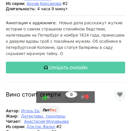
Из серии:
Архив Корсакова
#2
Длительность:
4 часа 9 минут
Аннотация к аудиокниге:
Новые дела расскажут жуткие
истории о самом страшном стихийном бедствии,
налетевшем на Петербург в ноябре 1824 года, принесшем
к дверям вдовы гроб с покойным мужем. Об особняке в
петербургской Коломне, где статуя балерины в саду
скрывает мрачную тайну. О
СЛУШАТЬ ОНЛАЙН
Вино стоит смерти
0
0
0
Лит
Рес
Автор:
Игорь Евдокимов
Жанр:
Детективы, триллеры
Читает:
Анастасия Муравьева
Из серии:
Доктор Фальк
#2