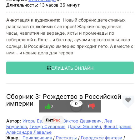
Длительность:
13 часов 36 минут
Аннотация к аудиокниге:
Новый сборник детективных
рассказов от любимых авторов! Жаркие полуденные
часы, чаепития на веранде, яхты и променады по
набережной в Ялте… и бал под лучами яркого июньского
солнца. В Российскую империю приходит лето. А вместе с
ним – и новые дела для героев
СЛУШАТЬ ОНЛАЙН
Сборник 3: Рождество в Российской
империи
0
0
1
Лит
Рес
Автор:
Игорь Евдокимов
,
Виктор Дашкевич
,
Лев
Брусилов
,
Тимур Суворкин
,
Дарья Эпштейн
,
Женя Гравис
,
Александра Лавалье
Жанр:
Приключения
/
Рассказы
/
Городское фэнтези
/