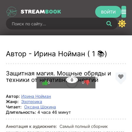
STREAM
BOOK
ВОЙТИ
Автор - Ирина Нойман ( 1 📚)
Защитная магия. Мощные обряды и
техники от негативных энергий
0
0
0
Автор:
Ирина Нойман
Жанр:
Эзотерика
Читает:
Оксана Шокина
Длительность:
4 часа 46 минут
Аннотация к аудиокниге:
Самый полный сборник